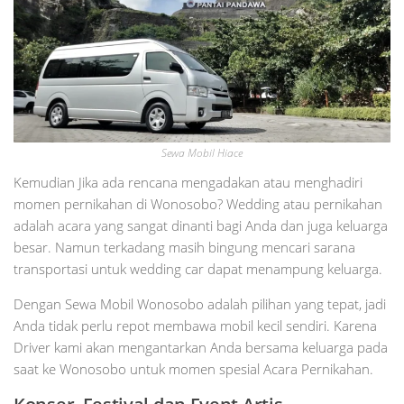
Sewa Mobil Hiace
Kemudian Jika ada rencana mengadakan atau menghadiri
momen pernikahan di Wonosobo? Wedding atau pernikahan
adalah acara yang sangat dinanti bagi Anda dan juga keluarga
besar. Namun terkadang masih bingung mencari sarana
transportasi untuk wedding car dapat menampung keluarga.
Dengan Sewa Mobil Wonosobo adalah pilihan yang tepat, jadi
Anda tidak perlu repot membawa mobil kecil sendiri. Karena
Driver kami akan mengantarkan Anda bersama keluarga pada
saat ke Wonosobo untuk momen spesial Acara Pernikahan.