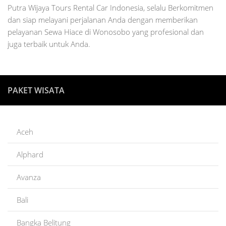
Putra Wijaya Tours Rental Car Indonesia, selalu Berkomitmen
dan siap melayani perjalanan Anda dengan memberikan
pelayanan Sewa Hiace di Wonosobo yang profesional dan
juga terbaik untuk Anda.
PAKET WISATA
Aceh
Alphard
Avanza
Bali
Bangka Belitung