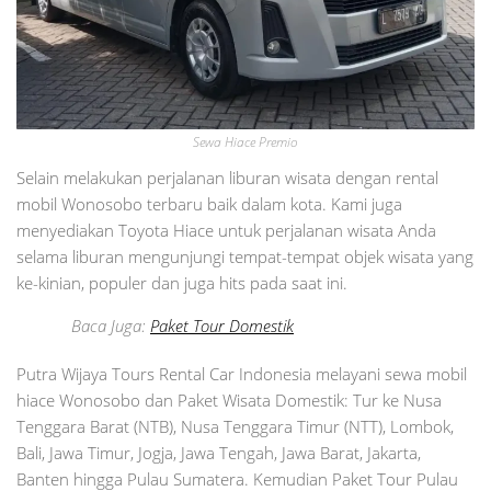
Sewa Hiace Premio
Selain melakukan perjalanan liburan wisata dengan rental
mobil Wonosobo terbaru baik dalam kota. Kami juga
menyediakan Toyota Hiace untuk perjalanan wisata Anda
selama liburan mengunjungi tempat-tempat objek wisata yang
ke-kinian, populer dan juga hits pada saat ini.
Baca Juga:
Paket Tour Domestik
Putra Wijaya Tours Rental Car Indonesia melayani sewa mobil
hiace Wonosobo dan Paket Wisata Domestik: Tur ke Nusa
Tenggara Barat (NTB), Nusa Tenggara Timur (NTT), Lombok,
Bali, Jawa Timur, Jogja, Jawa Tengah, Jawa Barat, Jakarta,
Banten hingga Pulau Sumatera. Kemudian Paket Tour Pulau