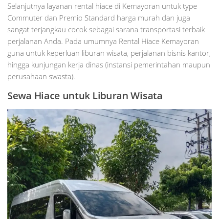
Selanjutnya layanan rental hiace di Kemayoran untuk type
Commuter dan Premio Standard harga murah dan juga
sangat terjangkau cocok sebagai sarana transportasi terbaik
perjalanan Anda. Pada umumnya Rental Hiace Kemayoran
guna untuk keperluan liburan wisata, perjalanan bisnis kantor,
hingga kunjungan kerja dinas (instansi pemerintahan maupun
perusahaan swasta).
Sewa Hiace untuk Liburan Wisata