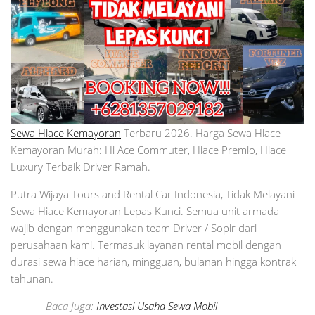
Sewa Hiace Kemayoran
Terbaru 2026. Harga Sewa Hiace
Kemayoran Murah: Hi Ace Commuter, Hiace Premio, Hiace
Luxury Terbaik Driver Ramah.
Putra Wijaya Tours and Rental Car Indonesia, Tidak Melayani
Sewa Hiace Kemayoran Lepas Kunci. Semua unit armada
wajib dengan menggunakan team Driver / Sopir dari
perusahaan kami. Termasuk layanan rental mobil dengan
durasi sewa hiace harian, mingguan, bulanan hingga kontrak
tahunan.
Baca Juga:
Investasi Usaha Sewa Mobil