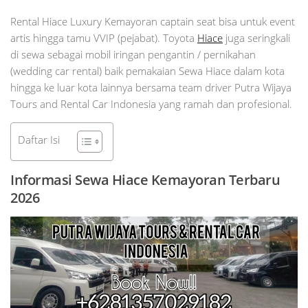
Rental Hiace Luxury Kemayoran captain seat bisa untuk event
artis hingga tamu VVIP (pejabat). Toyota
Hiace
juga seringkali
di sewa sebagai mobil iringan pengantin / pernikahan
(wedding car rental) baik pemakaian Sewa Hiace dalam kota
hingga ke luar kota lainnya bersama team driver Putra Wijaya
Tours and Rental Car Indonesia yang ramah dan profesional.
Daftar Isi
Informasi Sewa Hiace Kemayoran Terbaru
2026