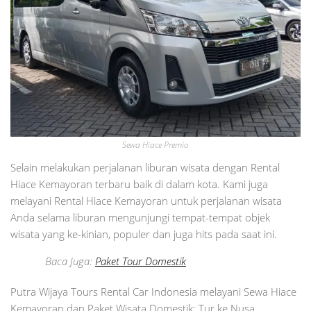
Sewa Hiace Premio
Selain melakukan perjalanan liburan wisata dengan Rental
Hiace Kemayoran terbaru baik di dalam kota. Kami juga
melayani Rental Hiace Kemayoran untuk perjalanan wisata
Anda selama liburan mengunjungi tempat-tempat objek
wisata yang ke-kinian, populer dan juga hits pada saat ini.
Baca Juga:
Paket Tour Domestik
Putra Wijaya Tours Rental Car Indonesia melayani Sewa Hiace
Kemayoran dan Paket Wisata Domestik: Tur ke Nusa