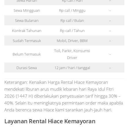
Sewa Harian
Rp call / Hari
–
Sewa Mingguan
Rp call / Minggu
–
Sewa Bulanan
Rp call / Bulan
–
Kontrak Tahunan
Rp call / Tahun
–
Sudah Termasuk
Mobil, Driver, BBM
–
Toll, Parkir, Konsumsi
Belum Termasuk
–
Driver
Durasi Sewa
12 jam / hari / tanggal
–
Keterangan: Kenaikan Harga Rental Hiace Kemayoran
mendekati liburan arus mudik lebaran hari Raya Idul Fitri
2026 (1447 H) diberlakukan penyesuaian tarif hingga 30% –
40%. Selain itu meningkatnya permintaan order maka apabila
Anda berenca sewa Hiace kami sarankan jauh-jauh hari.
Layanan Rental Hiace Kemayoran