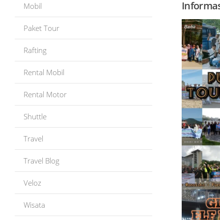
Informas
Mobil
Paket Tour
Rafting
Rental Mobil
Rental Motor
Shuttle
Travel
Travel Blog
Veloz
Wisata