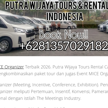
CE Organizer
Terbaik 2026. Putra Wijaya Tours Rental Ca
engkombinasikan paket tour dan jugas Event MICE Orga
nizer (Meeting, Incentive, Conference, Exhibition). P
anizer meliputi Pertemuan, Insentif, Konvensi, Pameran
nal dengan istilah The Meetings Industry.