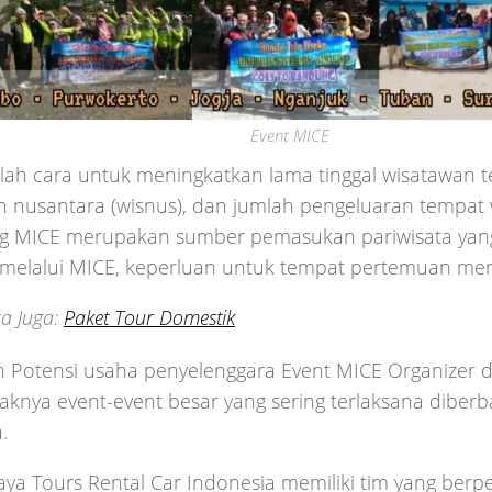
Event MICE
lah cara untuk meningkatkan lama tinggal wisatawan t
 nusantara (wisnus), dan jumlah pengeluaran tempat 
g MICE merupakan sumber pemasukan pariwisata yan
 melalui MICE, keperluan untuk tempat pertemuan men
a Juga:
Paket Tour Domestik
Potensi usaha penyelenggara Event MICE Organizer di 
aknya event-event besar yang sering terlaksana diberba
.
aya Tours Rental Car Indonesia memiliki tim yang be