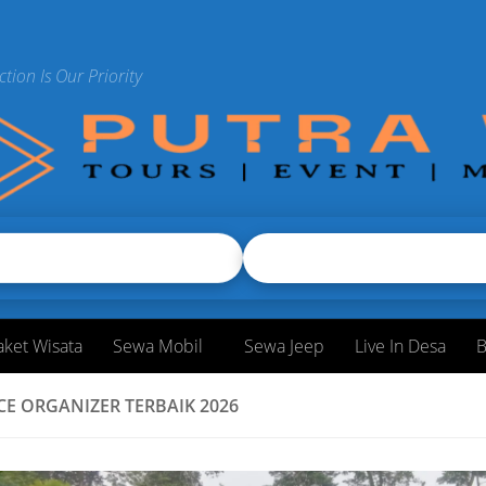
ction Is Our Priority
aket Wisata
Sewa Mobil
Sewa Jeep
Live In Desa
B
CE ORGANIZER TERBAIK 2026