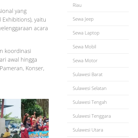
Riau
ional yang
Sewa Jeep
Exhibitions), yaitu
yelenggaraan acara
Sewa Laptop
Sewa Mobil
n koordinasi
ari awal hingga
Sewa Motor
 Pameran, Konser,
Sulawesi Barat
Sulawesi Selatan
Sulawesi Tengah
Sulawesi Tenggara
Sulawesi Utara