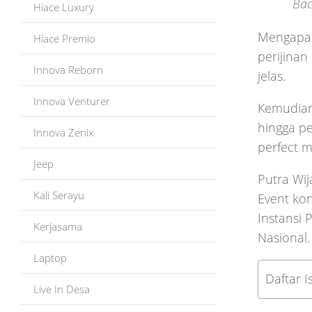
Bac
Hiace Luxury
Mengapa h
Hiace Premio
perijinan
Innova Reborn
jelas.
Innova Venturer
Kemudian
hingga pe
Innova Zenix
perfect m
Jeep
Putra Wij
Kali Serayu
Event kon
Instansi
Kerjasama
Nasional.
Laptop
Daftar Is
Live In Desa