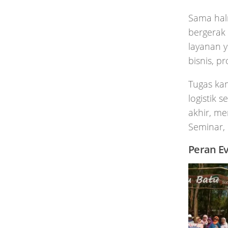
Sama hal
bergerak 
layanan 
bisnis, pr
Tugas ka
logistik 
akhir, m
Seminar, 
Peran E