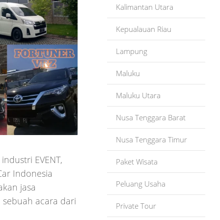
Kalimantan Utara
Kepualauan Riau
Lampung
Maluku
Maluku Utara
Nusa Tenggara Barat
Nusa Tenggara Timur
 industri EVENT,
Paket Wisata
Car Indonesia
Peluang Usaha
akan jasa
 sebuah acara dari
Private Tour