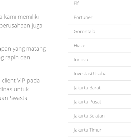
Elf
a kami memiliki
Fortuner
g perusahaan juga
Gorontalo
Hiace
apan yang matang
ng rapih dan
Innova
Investasi Usaha
 client VIP pada
Jakarta Barat
dinas untuk
haan Swasta
Jakarta Pusat
Jakarta Selatan
Jakarta Timur