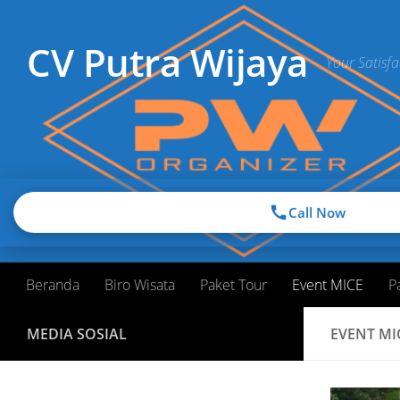
Skip to content
CV Putra Wijaya
Your Satisfa
Call Now
Beranda
Biro Wisata
Paket Tour
Event MICE
P
MEDIA SOSIAL
EVENT MI