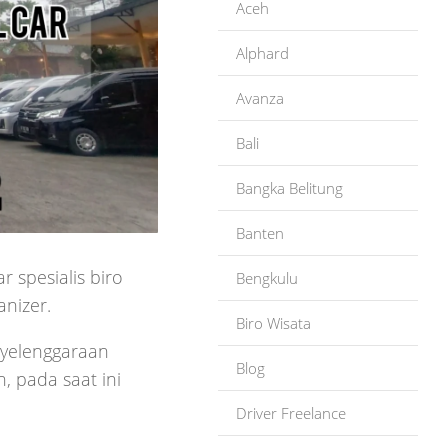
Aceh
Alphard
Avanza
Bali
Bangka Belitung
Banten
r spesialis biro
Bengkulu
nizer.
Biro Wisata
enyelenggaraan
Blog
, pada saat ini
Driver Freelance