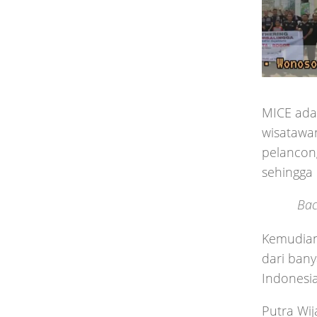
MICE ada
wisatawan
pelancon
sehingga
Bac
Kemudian 
dari bany
Indonesia
Putra Wij