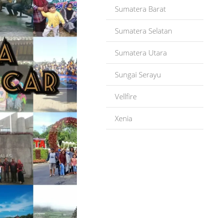
Sumatera Barat
Sumatera Selatan
Sumatera Utara
Sungai Serayu
Vellfire
Xenia