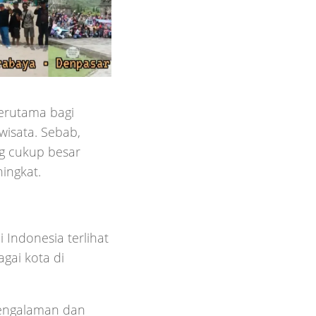
erutama bagi
wisata. Sebab,
g cukup besar
ingkat.
Indonesia terlihat
gai kota di
rpengalaman dan