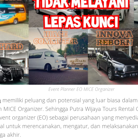
Event Planner EO MICE Organizer
a
memiliki peluang dan potensial yang luar biasa dalam
 MICE Organizer. Sehingga Putra Wijaya Tours Rental 
event organizer (EO) sebagai perusahaan yang menyedi
nal untuk merencanakan, mengatur, dan melaksanakan
ga akhir.