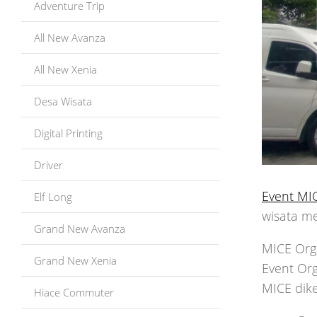
Adventure Trip
All New Avanza
All New Xenia
Desa Wisata
Digital Printing
Driver
Event MI
Elf Long
wisata m
Grand New Avanza
MICE Orga
Grand New Xenia
Event Org
MICE dike
Hiace Commuter