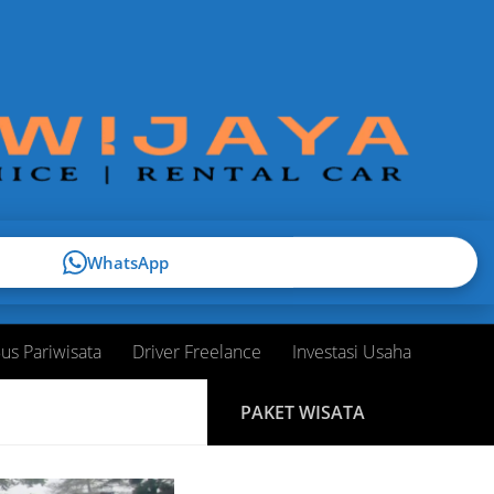
WhatsApp
us Pariwisata
Driver Freelance
Investasi Usaha
PAKET WISATA