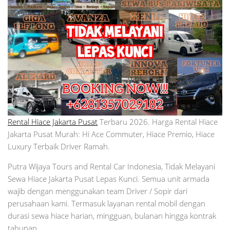
Rental Hiace Jakarta Pusat
Terbaru 2026. Harga Rental Hiace
Jakarta Pusat Murah: Hi Ace Commuter, Hiace Premio, Hiace
Luxury Terbaik Driver Ramah.
Putra Wijaya Tours and Rental Car Indonesia, Tidak Melayani
Sewa Hiace Jakarta Pusat Lepas Kunci. Semua unit armada
wajib dengan menggunakan team Driver / Sopir dari
perusahaan kami. Termasuk layanan rental mobil dengan
durasi sewa hiace harian, mingguan, bulanan hingga kontrak
tahunan.