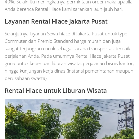
40%. Selain itu meningkatnya permintaan order maka apabila
Anda berenca Rental Hiace kami sarankan jauh-jauh hari.
Layanan Rental Hiace Jakarta Pusat
Selanjutnya layanan Sewa hiace di Jakarta Pusat untuk type
Commuter dan Premio Standard harga murah dan juga
sangat terjangkau cocok sebagai sarana transportasi terbaik
perjalanan Anda. Pada umumnya Rental Hiace Jakarta Pusat
guna untuk keperluan liburan wisata, perjalanan bisnis kantor,
hingga kunjungan kerja dinas (instansi pemerintahan maupun
perusahaan swasta).
Rental Hiace untuk Liburan Wisata