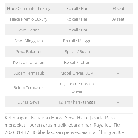
Hiace Commuter Luxury
Rp call / Hari
08 seat
Hiace Premio Luxury
Rp call / Hari
09 seat
Sewa Harian
Rp call / Hari
–
Sewa Mingguan
Rp call / Minggu
–
Sewa Bulanan
Rp call / Bulan
–
Kontrak Tahunan
Rp call / Tahun
–
Sudah Termasuk
Mobil, Driver, BBM
–
Toll, Parkir, Konsumsi
Belum Termasuk
–
Driver
Durasi Sewa
12 jam / hari / tanggal
–
Keterangan: Kenaikan Harga Sewa Hiace Jakarta Pusat
mendekati liburan arus mudik lebaran hari Raya Idul Fitri
2026 (1447 H) diberlakukan penyesuaian tarif hingga 30% –