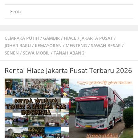
Xenia
CEMPAKA PUTIH
/
GAMBIR
/
HIACE
/
JAKARTA PUSAT
/
JOHAR BARU
/
KEMAYORAN
/
MENTENG
/
SAWAH BESAR
/
SENEN
/
SEWA MOBIL
/
TANAH ABANG
Rental Hiace Jakarta Pusat Terbaru 2026