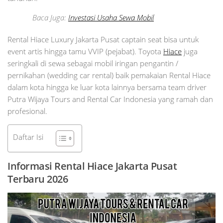
Baca Juga:
Investasi Usaha Sewa Mobil
Rental Hiace Luxury Jakarta Pusat captain seat bisa untuk
event artis hingga tamu VVIP (pejabat). Toyota
Hiace
juga
seringkali di sewa sebagai mobil iringan pengantin /
pernikahan (wedding car rental) baik pemakaian Rental Hiace
dalam kota hingga ke luar kota lainnya bersama team driver
Putra Wijaya Tours and Rental Car Indonesia yang ramah dan
profesional.
Daftar Isi
Informasi Rental Hiace Jakarta Pusat
Terbaru 2026