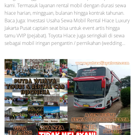
kami. Termasuk layanan rental mobil dengan durasi sewa
hiace harian, mingguan, bulanan hingga kontrak tahunan.
Baca Juga: Investasi Usaha Sewa Mobil Rental Hiace Luxury
Jakarta Pusat captain seat bisa untuk event artis hingga
tamu VVIP (pejabat). Toyota Hiace juga seringkali di sewa
sebagai mobil iringan pengantin / pernikahan (wedding...