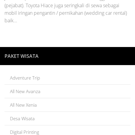
(pejabat). Toyota Hiace juga seringkali di sewa sebagai
mobil iringan pengantin / pernikahan (wedding car rental)
baik...
PAKET WISATA
Adventure Trip
All New Avanza
All New Xenia
Desa Wisata
Digital Printing