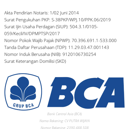
Akta Pendirian Notaris: 1/02 Juni 2014
Surat Pengukuhan PKP: S-38PKP/WPJ.10/PPK.06/2019
Surat Ijin Usaha Perdagan (SIUP): 504.3.1/0105-
059/Kecil/IV/DPMPTSP/2017
Nomor Pokok Wajib Pajak (NPWP): 70.396.691.1-533.000
Tanda Daftar Perusahaan (TDP): 11.29.03.47.001143
Nomor Induk Berusaha (NIB): 9120106730254
Surat Keterangan Domilisi (SKD)
Bank Central Asia (BCA)
Nama Rekening: CV PUTRA WIJAYA
Nomor Rekening: 2390.488.508