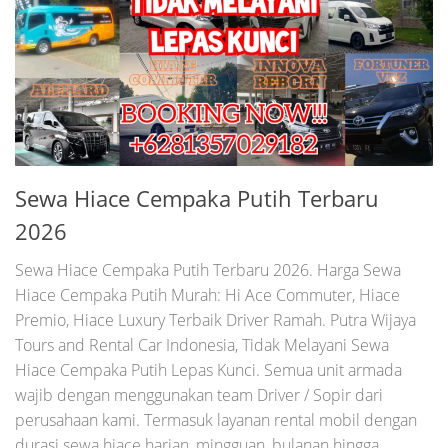
Sewa Hiace Cempaka Putih Terbaru
2026
Sewa Hiace Cempaka Putih Terbaru 2026. Harga Sewa
Hiace Cempaka Putih Murah: Hi Ace Commuter, Hiace
Premio, Hiace Luxury Terbaik Driver Ramah. Putra Wijaya
Tours and Rental Car Indonesia, Tidak Melayani Sewa
Hiace Cempaka Putih Lepas Kunci. Semua unit armada
wajib dengan menggunakan team Driver / Sopir dari
perusahaan kami. Termasuk layanan rental mobil dengan
durasi sewa hiace harian, mingguan, bulanan hingga