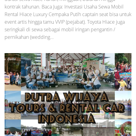
kontrak tahunan. Baca Juga: Investasi Usaha Sewa Mobil
Rental Hiace Luxury Cempaka Putih captain seat bisa untuk
event artis hingga tamu VVIP (pejabat). Toyota Hiace juga
seringkali di sewa sebagai mobil iringan pengantin /
pernikahan (wedding...