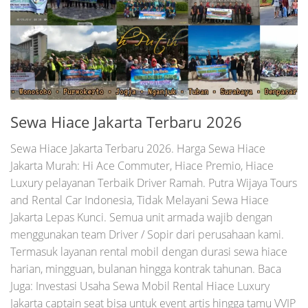
Sewa Hiace Jakarta Terbaru 2026
Sewa Hiace Jakarta Terbaru 2026. Harga Sewa Hiace
Jakarta Murah: Hi Ace Commuter, Hiace Premio, Hiace
Luxury pelayanan Terbaik Driver Ramah. Putra Wijaya Tours
and Rental Car Indonesia, Tidak Melayani Sewa Hiace
Jakarta Lepas Kunci. Semua unit armada wajib dengan
menggunakan team Driver / Sopir dari perusahaan kami.
Termasuk layanan rental mobil dengan durasi sewa hiace
harian, mingguan, bulanan hingga kontrak tahunan. Baca
Juga: Investasi Usaha Sewa Mobil Rental Hiace Luxury
Jakarta captain seat bisa untuk event artis hingga tamu VVIP