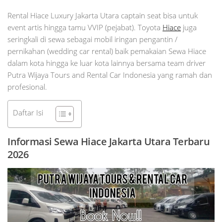
Rental Hiace Luxury Jakarta Utara captain seat bisa untuk
event artis hingga tamu VVIP (pejabat). Toyota
Hiace
juga
seringkali di sewa sebagai mobil iringan pengantin /
pernikahan (wedding car rental) baik pemakaian Sewa Hiace
dalam kota hingga ke luar kota lainnya bersama team driver
Putra Wijaya Tours and Rental Car Indonesia yang ramah dan
profesional.
Daftar Isi
Informasi Sewa Hiace Jakarta Utara Terbaru
2026