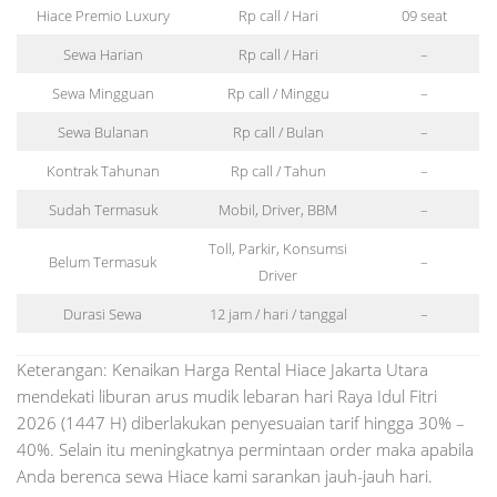
Hiace Premio Luxury
Rp call / Hari
09 seat
Sewa Harian
Rp call / Hari
–
Sewa Mingguan
Rp call / Minggu
–
Sewa Bulanan
Rp call / Bulan
–
Kontrak Tahunan
Rp call / Tahun
–
Sudah Termasuk
Mobil, Driver, BBM
–
Toll, Parkir, Konsumsi
Belum Termasuk
–
Driver
Durasi Sewa
12 jam / hari / tanggal
–
Keterangan: Kenaikan Harga Rental Hiace Jakarta Utara
mendekati liburan arus mudik lebaran hari Raya Idul Fitri
2026 (1447 H) diberlakukan penyesuaian tarif hingga 30% –
40%. Selain itu meningkatnya permintaan order maka apabila
Anda berenca sewa Hiace kami sarankan jauh-jauh hari.