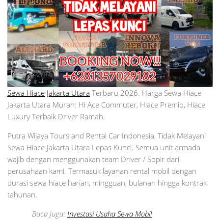
Sewa Hiace Jakarta Utara
Terbaru 2026. Harga Sewa Hiace
Jakarta Utara Murah: Hi Ace Commuter, Hiace Premio, Hiace
Luxury Terbaik Driver Ramah.
Putra Wijaya Tours and Rental Car Indonesia, Tidak Melayani
Sewa Hiace Jakarta Utara Lepas Kunci. Semua unit armada
wajib dengan menggunakan team Driver / Sopir dari
perusahaan kami. Termasuk layanan rental mobil dengan
durasi sewa hiace harian, mingguan, bulanan hingga kontrak
tahunan.
Baca Juga:
Investasi Usaha Sewa Mobil