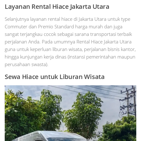
Layanan Rental Hiace Jakarta Utara
Selanjutnya layanan rental hiace di Jakarta Utara untuk type
Commuter dan Premio Standard harga murah dan juga
sangat terjangkau cocok sebagai sarana transportasi terbaik
perjalanan Anda. Pada umumnya Rental Hiace Jakarta Utara
guna untuk keperluan liburan wisata, perjalanan bisnis kantor,
hingga kunjungan kerja dinas (instansi pemerintahan maupun
perusahaan swasta).
Sewa Hiace untuk Liburan Wisata