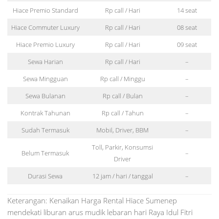
Hiace Premio Standard
Rp call / Hari
14 seat
Hiace Commuter Luxury
Rp call / Hari
08 seat
Hiace Premio Luxury
Rp call / Hari
09 seat
Sewa Harian
Rp call / Hari
–
Sewa Mingguan
Rp call / Minggu
–
Sewa Bulanan
Rp call / Bulan
–
Kontrak Tahunan
Rp call / Tahun
–
Sudah Termasuk
Mobil, Driver, BBM
–
Toll, Parkir, Konsumsi
Belum Termasuk
–
Driver
Durasi Sewa
12 jam / hari / tanggal
–
Keterangan: Kenaikan Harga Rental Hiace Sumenep
mendekati liburan arus mudik lebaran hari Raya Idul Fitri