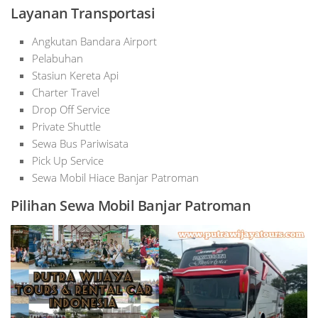
Layanan Transportasi
Angkutan Bandara Airport
Pelabuhan
Stasiun Kereta Api
Charter Travel
Drop Off Service
Private Shuttle
Sewa Bus Pariwisata
Pick Up Service
Sewa Mobil Hiace Banjar Patroman
Pilihan Sewa Mobil Banjar Patroman