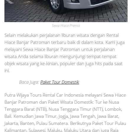
Sewa Hiace Premio
Selain melakukan perjalanan liburan wisata dengan Rental
Hiace Banjar Patroman terbaru baik di dalam kota. Kami juga
melayani Sewa Hiace Banjar Patroman untuk perjalanan
wisata Anda selama liburan mengunjungi tempat-tempat
objek wisata yang ke-kinian, populer dan juga hits pada saat
ini.
Baca Juga:
Paket Tour Domestik
Putra Wijaya Tours Rental Car Indonesia melayani Sewa Hiace
Banjar Patroman dan Paket Wisata Domestik: Tur ke Nusa
Tenggara Barat (NTB), Nusa Tenggara Timur (NTT), Lombok,
Bali. Kemudian Jawa Timur, Jogja, Jawa Tengah, Jawa Barat,
Jakarta, Banten, Pulau Sumatera. Berikutnya Paket Tour Pulau
Kalimantan, Sulawesi, Maluku, Maluku Utara dan juga Raja