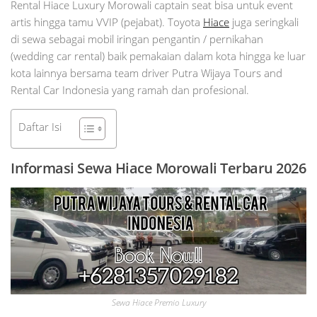
Rental Hiace Luxury Morowali captain seat bisa untuk event
artis hingga tamu VVIP (pejabat). Toyota
Hiace
juga seringkali
di sewa sebagai mobil iringan pengantin / pernikahan
(wedding car rental) baik pemakaian dalam kota hingga ke luar
kota lainnya bersama team driver Putra Wijaya Tours and
Rental Car Indonesia yang ramah dan profesional.
Daftar Isi
Informasi Sewa Hiace Morowali Terbaru 2026
Sewa Hiace Premio Luxury