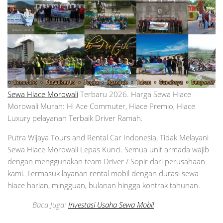
Sewa Hiace Morowali
Terbaru 2026. Harga Sewa Hiace
Morowali Murah: Hi Ace Commuter, Hiace Premio, Hiace
Luxury pelayanan Terbaik Driver Ramah.
Putra Wijaya Tours and Rental Car Indonesia, Tidak Melayani
Sewa Hiace Morowali Lepas Kunci. Semua unit armada wajib
dengan menggunakan team Driver / Sopir dari perusahaan
kami. Termasuk layanan rental mobil dengan durasi sewa
hiace harian, mingguan, bulanan hingga kontrak tahunan.
Baca Juga:
Investasi Usaha Sewa Mobil