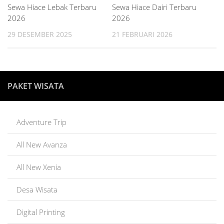
Sewa Hiace Lebak Terbaru
Sewa Hiace Dairi Terbaru
2026
2026
29 DESEMBER 2025
21 FEBRUARI 2026
PAKET WISATA
Adventure Trip
All New Avanza
All New Xenia
Desa Wisata
Digital Printing