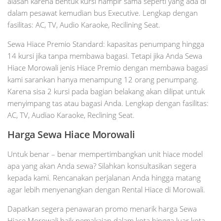
alasan karena bentuk kursi hampir sama seperti yang ada di
dalam pesawat kemudian bus Executive. Lengkap dengan
fasilitas: AC, TV, Audio Karaoke, Recilining Seat.
Sewa Hiace Premio Standard: kapasitas penumpang hingga
14 kursi jika tanpa membawa bagasi. Tetapi jika Anda Sewa
Hiace Morowali jenis Hiace Premio dengan membawa bagasi
kami sarankan hanya menampung 12 orang penumpang.
Karena sisa 2 kursi pada bagian belakang akan dilipat untuk
menyimpang tas atau bagasi Anda. Lengkap dengan fasilitas:
AC, TV, Audiao Karaoke, Reclining Seat.
Harga Sewa Hiace Morowali
Untuk benar – benar mempertimbangkan unit hiace model
apa yang akan Anda sewa? Silahkan konsultasikan segera
kepada kami. Rencanakan perjalanan Anda hingga matang
agar lebih menyenangkan dengan Rental Hiace di Morowali.
Dapatkan segera penawaran promo menarik harga Sewa
Hiace Morowali baik pemakaian dalam kota hingga luar kota