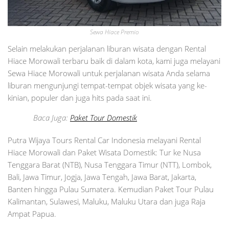
Sewa Hiace Premio
Selain melakukan perjalanan liburan wisata dengan Rental
Hiace Morowali terbaru baik di dalam kota, kami juga melayani
Sewa Hiace Morowali untuk perjalanan wisata Anda selama
liburan mengunjungi tempat-tempat objek wisata yang ke-
kinian, populer dan juga hits pada saat ini.
Baca Juga:
Paket Tour Domestik
Putra Wijaya Tours Rental Car Indonesia melayani Rental
Hiace Morowali dan Paket Wisata Domestik: Tur ke Nusa
Tenggara Barat (NTB), Nusa Tenggara Timur (NTT), Lombok,
Bali, Jawa Timur, Jogja, Jawa Tengah, Jawa Barat, Jakarta,
Banten hingga Pulau Sumatera. Kemudian Paket Tour Pulau
Kalimantan, Sulawesi, Maluku, Maluku Utara dan juga Raja
Ampat Papua.