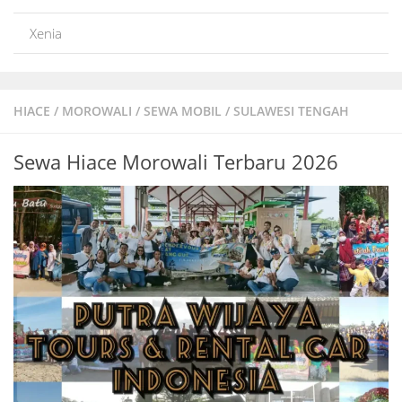
Xenia
HIACE
/
MOROWALI
/
SEWA MOBIL
/
SULAWESI TENGAH
Sewa Hiace Morowali Terbaru 2026