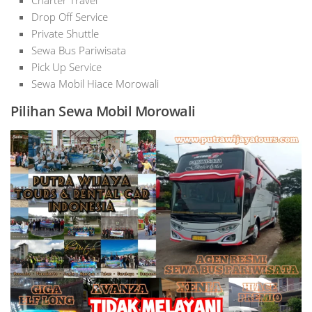
Drop Off Service
Private Shuttle
Sewa Bus Pariwisata
Pick Up Service
Sewa Mobil Hiace Morowali
Pilihan Sewa Mobil Morowali