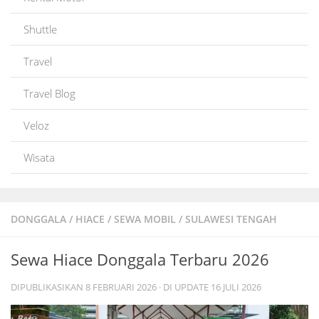
Shuttle
Travel
Travel Blog
Veloz
Wisata
DONGGALA
/
HIACE
/
SEWA MOBIL
/
SULAWESI TENGAH
Sewa Hiace Donggala Terbaru 2026
DIPUBLIKASIKAN
8 FEBRUARI 2026
· DI UPDATE
16 JULI 2026