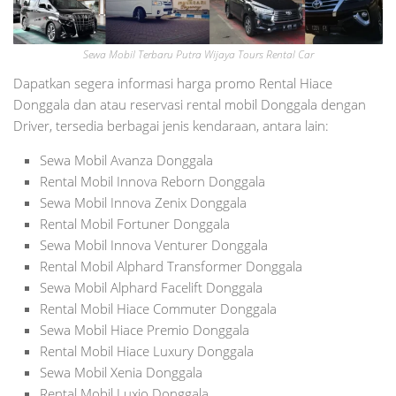
Sewa Mobil Terbaru Putra Wijaya Tours Rental Car
Dapatkan segera informasi harga promo Rental Hiace
Donggala dan atau reservasi rental mobil Donggala dengan
Driver, tersedia berbagai jenis kendaraan, antara lain:
Sewa Mobil Avanza Donggala
Rental Mobil Innova Reborn Donggala
Sewa Mobil Innova Zenix Donggala
Rental Mobil Fortuner Donggala
Sewa Mobil Innova Venturer Donggala
Rental Mobil Alphard Transformer Donggala
Sewa Mobil Alphard Facelift Donggala
Rental Mobil Hiace Commuter Donggala
Sewa Mobil Hiace Premio Donggala
Rental Mobil Hiace Luxury Donggala
Sewa Mobil Xenia Donggala
Rental Mobil Luxio Donggala