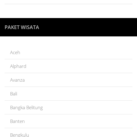
PAKET WISATA
Aceh
Alphard
Avanza
Bali
Bangka Belitung
Banten
Bengkulu