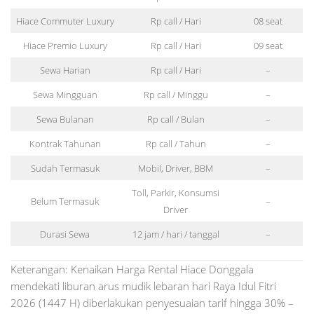
Hiace Commuter Luxury
Rp call / Hari
08 seat
Hiace Premio Luxury
Rp call / Hari
09 seat
Sewa Harian
Rp call / Hari
–
Sewa Mingguan
Rp call / Minggu
–
Sewa Bulanan
Rp call / Bulan
–
Kontrak Tahunan
Rp call / Tahun
–
Sudah Termasuk
Mobil, Driver, BBM
–
Toll, Parkir, Konsumsi
Belum Termasuk
–
Driver
Durasi Sewa
12 jam / hari / tanggal
–
Keterangan: Kenaikan Harga Rental Hiace Donggala
mendekati liburan arus mudik lebaran hari Raya Idul Fitri
2026 (1447 H) diberlakukan penyesuaian tarif hingga 30% –