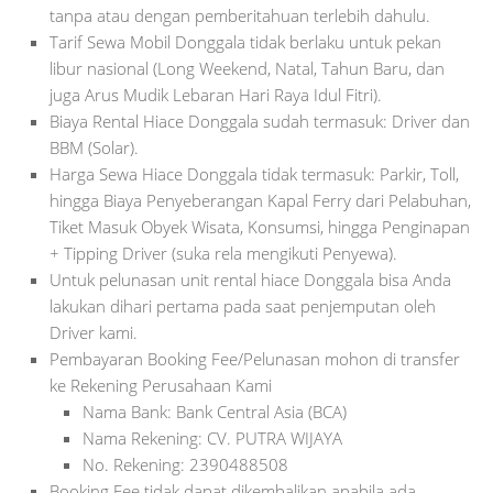
tanpa atau dengan pemberitahuan terlebih dahulu.
Tarif Sewa Mobil Donggala tidak berlaku untuk pekan
libur nasional (Long Weekend, Natal, Tahun Baru, dan
juga Arus Mudik Lebaran Hari Raya Idul Fitri).
Biaya Rental Hiace Donggala sudah termasuk: Driver dan
BBM (Solar).
Harga Sewa Hiace Donggala tidak termasuk: Parkir, Toll,
hingga Biaya Penyeberangan Kapal Ferry dari Pelabuhan,
Tiket Masuk Obyek Wisata, Konsumsi, hingga Penginapan
+ Tipping Driver (suka rela mengikuti Penyewa).
Untuk pelunasan unit rental hiace Donggala bisa Anda
lakukan dihari pertama pada saat penjemputan oleh
Driver kami.
Pembayaran Booking Fee/Pelunasan mohon di transfer
ke Rekening Perusahaan Kami
Nama Bank: Bank Central Asia (BCA)
Nama Rekening: CV. PUTRA WIJAYA
No. Rekening: 2390488508
Booking Fee tidak dapat dikembalikan apabila ada