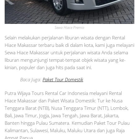
Sewa Hiace Premio
Selain melakukan perjalanan liburan wisata dengan Rental
Hiace Makassar terbaru baik di dalam kota, kami juga melayani
Sewa Hiace Makassar untuk perjalanan wisata Anda selama
liburan mengunjungi tempat-tempat objek wisata yang ke-
kinian, populer dan juga hits pada saat ini.
Baca Juga:
Paket Tour Domestik
Putra Wijaya Tours Rental Car Indonesia melayani Rental
Hiace Makassar dan Paket Wisata Domestik: Tur ke Nusa
Tenggara Barat (NTB), Nusa Tenggara Timur (NTT), Lombok,
Bali, Jawa Timur, Jogja, Jawa Tengah, Jawa Barat, Jakarta,
Banten hingga Pulau Sumatera. Kemudian Paket Tour Pulau
Kalimantan, Sulawesi, Maluku, Maluku Utara dan juga Raja
Ampat Papua.