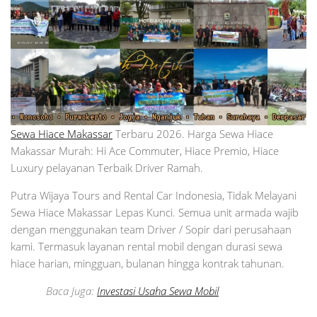
Sewa Hiace Makassar
Terbaru 2026. Harga Sewa Hiace
Makassar Murah: Hi Ace Commuter, Hiace Premio, Hiace
Luxury pelayanan Terbaik Driver Ramah.
Putra Wijaya Tours and Rental Car Indonesia, Tidak Melayani
Sewa Hiace Makassar Lepas Kunci. Semua unit armada wajib
dengan menggunakan team Driver / Sopir dari perusahaan
kami. Termasuk layanan rental mobil dengan durasi sewa
hiace harian, mingguan, bulanan hingga kontrak tahunan.
Baca Juga:
Investasi Usaha Sewa Mobil