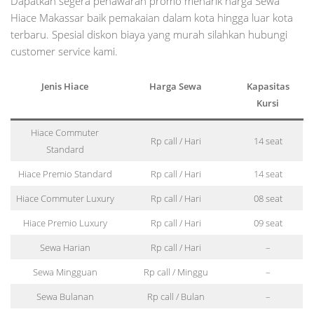
Dapatkan segera penawaran promo menarik harga Sewa
Hiace Makassar baik pemakaian dalam kota hingga luar kota
terbaru. Spesial diskon biaya yang murah silahkan hubungi
customer service kami.
Jenis Hiace
Harga Sewa
Kapasitas
Kursi
Hiace Commuter
Rp call / Hari
14 seat
Standard
Hiace Premio Standard
Rp call / Hari
14 seat
Hiace Commuter Luxury
Rp call / Hari
08 seat
Hiace Premio Luxury
Rp call / Hari
09 seat
Sewa Harian
Rp call / Hari
–
Sewa Mingguan
Rp call / Minggu
–
Sewa Bulanan
Rp call / Bulan
–