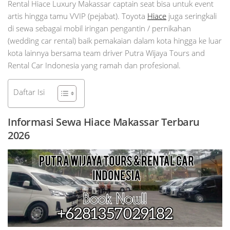
Rental Hiace Luxury Makassar captain seat bisa untuk event
artis hingga tamu VVIP (pejabat). Toyota
Hiace
juga seringkali
di sewa sebagai mobil iringan pengantin / pernikahan
(wedding car rental) baik pemakaian dalam kota hingga ke luar
kota lainnya bersama team driver Putra Wijaya Tours and
Rental Car Indonesia yang ramah dan profesional.
Daftar Isi
Informasi Sewa Hiace Makassar Terbaru
2026