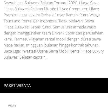
Sewa Hiace Sulawesi Selatan Terbaru 2026. Harga Sewa
Hiace Sulawesi Selatan Murah: Hi Ace Commuter, Hiace
Premio, Hiace Luxury Terbaik Driver Ramah. Putra Wijaya
Tours and Rental Car Indonesia, Tidak Melayani Sewa
Hiace Sulawesi Lepas Kunci. Semua unit armada wajib
dengan menggunakan team Driver / Sopir dari perusahaan
kami. Termasuk layanan rental mobil dengan durasi sewa
hiace harian, mingguan, bulanan hingga kontrak tahunan.
Baca Juga: Investasi Usaha Sewa Mobil Rental Hiace Luxury
Sulawesi Selatan captain...
PAKET WISATA
Aceh