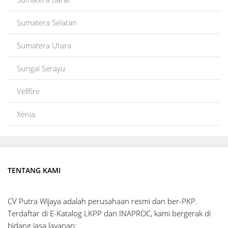
Sumatera Selatan
Sumatera Utara
Sungai Serayu
Vellfire
Xenia
TENTANG KAMI
CV Putra Wijaya adalah perusahaan resmi dan ber-PKP.
Terdaftar di E-Katalog LKPP dan INAPROC, kami bergerak di
bidang jasa layanan: