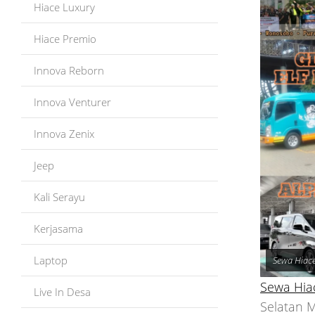
Hiace Luxury
Hiace Premio
Innova Reborn
Innova Venturer
Innova Zenix
Jeep
Kali Serayu
Kerjasama
Laptop
Sewa Hiace
Sewa Hia
Live In Desa
Selatan 