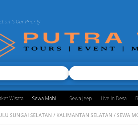
ction Is Our Priority
aket Wisata
Sewa Mobil
Sewa Jeep
Live In Desa
B
ULU SUNGAI SELATAN
/
KALIMANTAN SELATAN
/
SEWA M