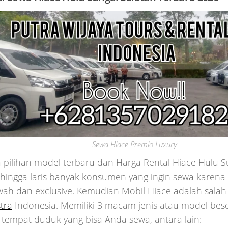
Sewa Hiace Premio Luxury
pilihan model terbaru dan Harga Rental Hiace Hulu S
ingga laris banyak konsumen yang ingin sewa karena m
ah dan exclusive. Kemudian Mobil Hiace adalah salah
tra
Indonesia. Memiliki 3 macam jenis atau model bes
 tempat duduk yang bisa Anda sewa, antara lain: