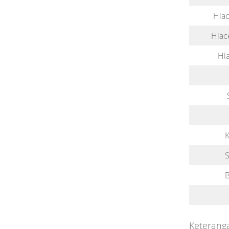
Hiac
Hiac
Hi
K
B
Keteranga