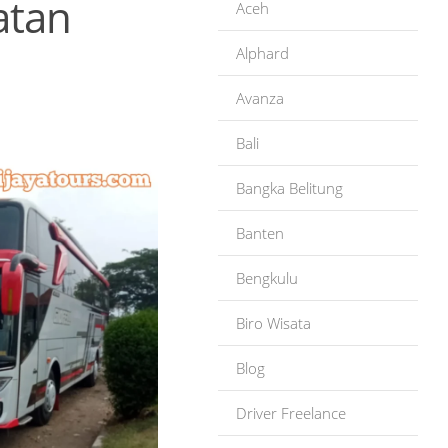
atan
Aceh
Alphard
Avanza
Bali
Bangka Belitung
Banten
Bengkulu
Biro Wisata
Blog
Driver Freelance