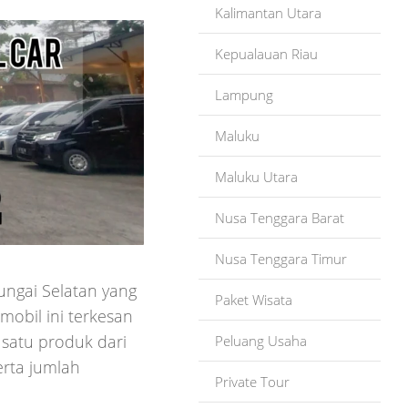
Kalimantan Utara
Kepualauan Riau
Lampung
Maluku
Maluku Utara
Nusa Tenggara Barat
Nusa Tenggara Timur
ungai Selatan yang
Paket Wisata
obil ini terkesan
 satu produk dari
Peluang Usaha
erta jumlah
Private Tour