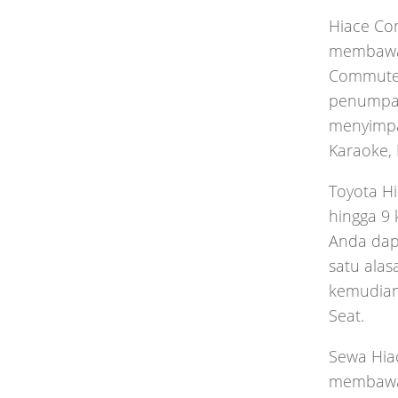
Hiace Co
membawa b
Commuter
penumpang
menyimpan
Karaoke, 
Toyota H
hingga 9 
Anda dapa
satu ala
kemudian 
Seat.
Sewa Hia
membawa b