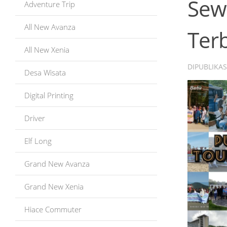
Sew
Adventure Trip
All New Avanza
Ter
All New Xenia
DIPUBLIKA
Desa Wisata
Digital Printing
Driver
Elf Long
Grand New Avanza
Grand New Xenia
Hiace Commuter