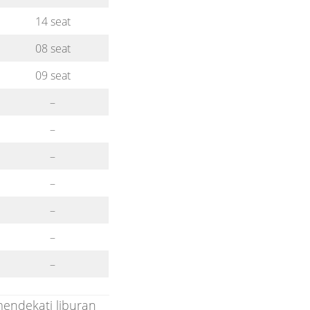
14 seat
08 seat
09 seat
–
–
–
–
–
–
–
mendekati liburan