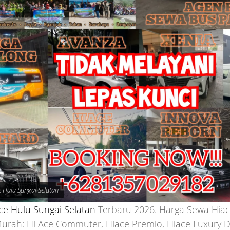
 Hulu Sungai Selatan
ce Hulu Sungai Selatan
Terbaru 2026. Harga Sewa Hiac
Murah: Hi Ace Commuter, Hiace Premio, Hiace Luxury 