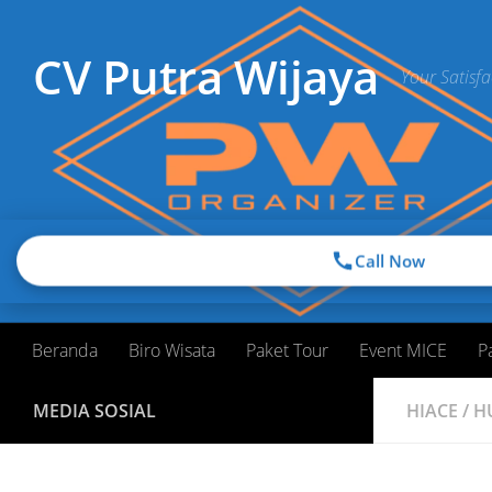
Skip to content
CV Putra Wijaya
Your Satisfa
Call Now
Beranda
Biro Wisata
Paket Tour
Event MICE
P
MEDIA SOSIAL
HIACE
/
H