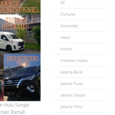
Elf
Fortuner
Gorontalo
Hiace
Innova
Investasi Usaha
Jakarta Barat
Jakarta Pusat
Jakarta Selatan
e Hulu Sungai
Jakarta Timur
Driver Ramah