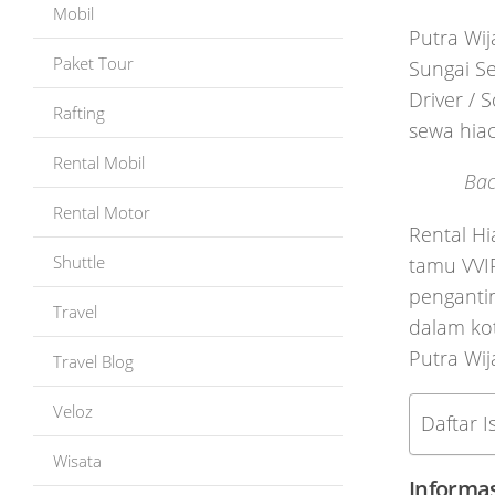
Mobil
Putra Wij
Paket Tour
Sungai S
Driver / 
Rafting
sewa hia
Rental Mobil
Bac
Rental Motor
Rental Hi
Shuttle
tamu VVIP
pengantin
Travel
dalam kot
Putra Wij
Travel Blog
Veloz
Daftar Is
Wisata
Informas