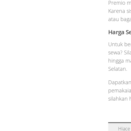
Premio m
Karena si
atau baga
Harga S
Untuk be
sewa? Si
hingga m
Selatan.
Dapatkan
pemakaian
silahkan 
Hiace