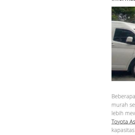
Beberapa 
murah seh
lebih mew
Toyota As
kapasitas