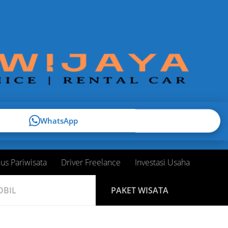
WhatsApp
us Pariwisata
Driver Freelance
Investasi Usaha
OBIL
PAKET WISATA