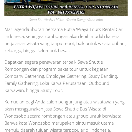
Sewa Shuttle Bus Mikro Wisata Dieng Wonosobo
Mari agenda liburan bersama Putra Wijaya Tours Rental Car
Indonesia, sehingga rombongan akan lebih mudah karena
perjalanan wisata yang tanpa repot, baik untuk wisata pribadi,
keluarga, hingga kelompok besar.
Dapatkan segera penawaran terbaik Sewa Shuttle
Rombongan dan program paket tour untuk kegiatan
Company Gathering, Employee Gathering, Study Banding,
Family Gathering, Loka Karya Perusahaan, Outbound
Karyawan, hingga Study Tour.
Kemudian bagi Anda calon pengunjung atau wisatawan yang
akan menggunakan jasa Sewa Shuttle Bus Wisata di
Wonosobo secara rombongan atau group untuk berwisata.
Bahwa kota Wonosobo merupakan pintu masuk utama
menuju daerah tujuan wisata terpopuler di Indonesia,