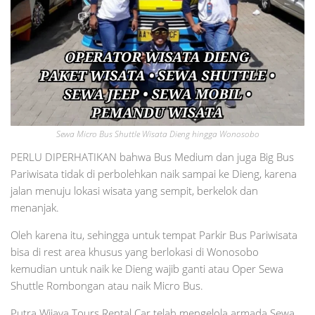
Sewa Micro Bus Shuttle Wisata Dieng hingga Wonosobo
PERLU DIPERHATIKAN bahwa Bus Medium dan juga Big Bus
Pariwisata tidak di perbolehkan naik sampai ke Dieng, karena
jalan menuju lokasi wisata yang sempit, berkelok dan
menanjak.
Oleh karena itu, sehingga untuk tempat Parkir Bus Pariwisata
bisa di rest area khusus yang berlokasi di Wonosobo
kemudian untuk naik ke Dieng wajib ganti atau Oper Sewa
Shuttle Rombongan atau naik Micro Bus.
Putra Wijaya Tours Rental Car telah mengelola armada Sewa