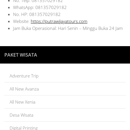
No. Telp: 081357029182
WhatsApp: 081357029182
No. HP: 081357029182
Website:
https://putrawijayatours.com
Jam Buka Operasional: Hari Senin – Minggu Buka 24 Jam
PAKET WISATA
Adventure Trip
All New Avanza
All New Xenia
Desa Wisata
Digital Printing