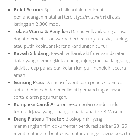
Bukit Sikunir:
Spot terbaik untuk menikmati
pemandangan matahari terbit (
golden sunrise
) di atas
ketinggian 2.300 mdpl.
Telaga Warna & Pengilon:
Danau vulkanik yang airnya
dapat memantulkan warna berbeda (hijau toska, kuning,
atau putih kebiruan) karena kandungan sulfur.
Kawah Sikidang:
Kawah vulkanik aktif dengan daratan
datar yang memungkinkan pengunjung melihat langsung
aktivitas uap panas dan kolam lumpur mendidih secara
aman.
Gunung Prau:
Destinasi favorit para pendaki pemula
untuk berkemah dan menikmati pemandangan awan
serta jajaran pegunungan.
Kompleks Candi Arjuna:
Sekumpulan candi Hindu
tertua di Jawa yang dibangun pada abad ke-8 Masehi.
Dieng Plateau Theater:
Bioskop mini yang
menayangkan film dokumenter berdurasi sekitar 23–25
menit tentang terbentuknya dataran tinggi Dieng beserta