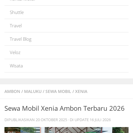
Shuttle
Travel
Travel Blog
Veloz
Wisata
AMBON
/
MALUKU
/
SEWA MOBIL
/
XENIA
Sewa Mobil Xenia Ambon Terbaru 2026
DIPUBLIKASIKAN
20 OKTOBER 2025
· DI UPDATE
16 JULI 2026