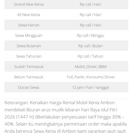
Grand New Xenia
Rp call / Hari
All New Xenia
Rp call / Hari
Sewa Harian
Rp call / Hari
Sewa Mingguan
Rp call / Minggu
Sewa Bulanan
Rp call / Bulan
Sewa Tahunan
Rp call / Tahun
Sudah Termasuk
Mobil, Driver, BBM
Belum Termasuk
Toll, Parkir, Konsumsi Driver
Durasi Sewa
12 jam / hari / tanggal
Keterangan: Kenaikan Harga Rental Mobil Xenia Ambon
mendekati liburan arus mudik lebaran hari Raya Idul Fitri
2026 (1447 H) diberlakukan penyesuaian tarif hingga 30% –
40%. Selain itu meningkatnya permintaan order maka apabila
Anda berenca Sewa Xenia di Ambon kami sarankan jauh-jauh