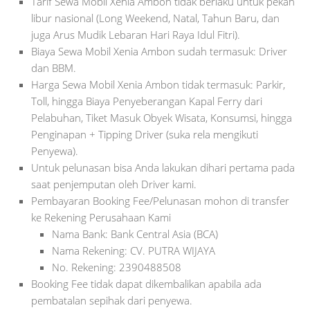
Tarif Sewa Mobil Xenia Ambon tidak berlaku untuk pekan
libur nasional (Long Weekend, Natal, Tahun Baru, dan
juga Arus Mudik Lebaran Hari Raya Idul Fitri).
Biaya Sewa Mobil Xenia Ambon sudah termasuk: Driver
dan BBM.
Harga Sewa Mobil Xenia Ambon tidak termasuk: Parkir,
Toll, hingga Biaya Penyeberangan Kapal Ferry dari
Pelabuhan, Tiket Masuk Obyek Wisata, Konsumsi, hingga
Penginapan + Tipping Driver (suka rela mengikuti
Penyewa).
Untuk pelunasan bisa Anda lakukan dihari pertama pada
saat penjemputan oleh Driver kami.
Pembayaran Booking Fee/Pelunasan mohon di transfer
ke Rekening Perusahaan Kami
Nama Bank: Bank Central Asia (BCA)
Nama Rekening: CV. PUTRA WIJAYA
No. Rekening: 2390488508
Booking Fee tidak dapat dikembalikan apabila ada
pembatalan sepihak dari penyewa.