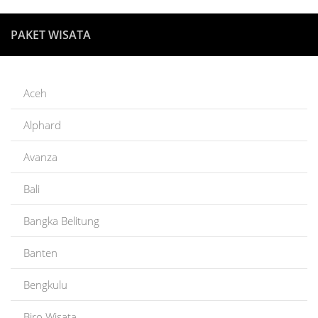
PAKET WISATA
Aceh
Alphard
Avanza
Bali
Bangka Belitung
Banten
Bengkulu
Biro Wisata