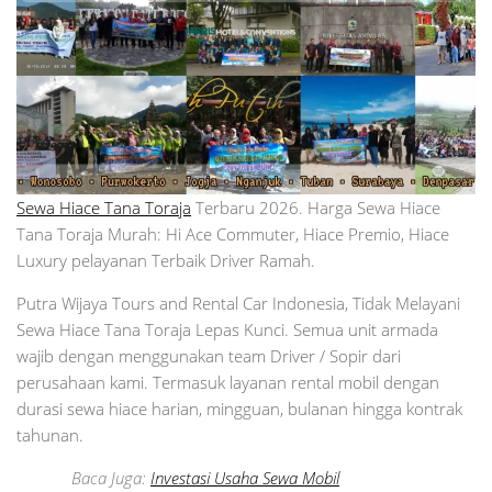
Sewa Hiace Tana Toraja
Terbaru 2026. Harga Sewa Hiace
Tana Toraja Murah: Hi Ace Commuter, Hiace Premio, Hiace
Luxury pelayanan Terbaik Driver Ramah.
Putra Wijaya Tours and Rental Car Indonesia, Tidak Melayani
Sewa Hiace Tana Toraja Lepas Kunci. Semua unit armada
wajib dengan menggunakan team Driver / Sopir dari
perusahaan kami. Termasuk layanan rental mobil dengan
durasi sewa hiace harian, mingguan, bulanan hingga kontrak
tahunan.
Baca Juga:
Investasi Usaha Sewa Mobil