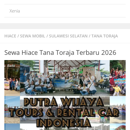
Xenia
HIACE
/
SEWA MOBIL
/
SULAWESI SELATAN
/
TANA TORAJA
Sewa Hiace Tana Toraja Terbaru 2026