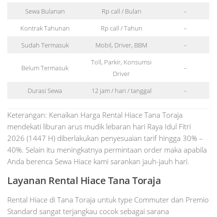
Sewa Bulanan
Rp call / Bulan
–
Kontrak Tahunan
Rp call / Tahun
–
Sudah Termasuk
Mobil, Driver, BBM
–
Toll, Parkir, Konsumsi
Belum Termasuk
–
Driver
Durasi Sewa
12 jam / hari / tanggal
–
Keterangan: Kenaikan Harga Rental Hiace Tana Toraja
mendekati liburan arus mudik lebaran hari Raya Idul Fitri
2026 (1447 H) diberlakukan penyesuaian tarif hingga 30% –
40%. Selain itu meningkatnya permintaan order maka apabila
Anda berenca Sewa Hiace kami sarankan jauh-jauh hari.
Layanan Rental Hiace Tana Toraja
Rental Hiace di Tana Toraja untuk type Commuter dan Premio
Standard sangat terjangkau cocok sebagai sarana