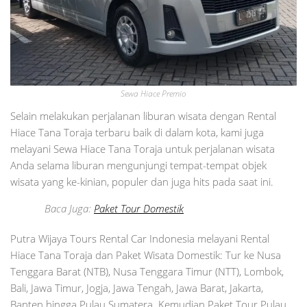
Sewa Hiace Premio
Selain melakukan perjalanan liburan wisata dengan Rental
Hiace Tana Toraja terbaru baik di dalam kota, kami juga
melayani Sewa Hiace Tana Toraja untuk perjalanan wisata
Anda selama liburan mengunjungi tempat-tempat objek
wisata yang ke-kinian, populer dan juga hits pada saat ini.
Baca Juga:
Paket Tour Domestik
Putra Wijaya Tours Rental Car Indonesia melayani Rental
Hiace Tana Toraja dan Paket Wisata Domestik: Tur ke Nusa
Tenggara Barat (NTB), Nusa Tenggara Timur (NTT), Lombok,
Bali, Jawa Timur, Jogja, Jawa Tengah, Jawa Barat, Jakarta,
Banten hingga Pulau Sumatera. Kemudian Paket Tour Pulau