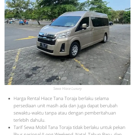
Sewa Hiace Luxury
Harga Rental Hiace Tana Toraja berlaku selama
persediaan unit masih ada dan juga dapat berubah
sewaktu-waktu tanpa atau dengan pemberitahuan
terlebih dahulu.
Tarif Sewa Mobil Tana Toraja tidak berlaku untuk pekan
libur nasional (Long Weekend, Natal, Tahun Baru, dan