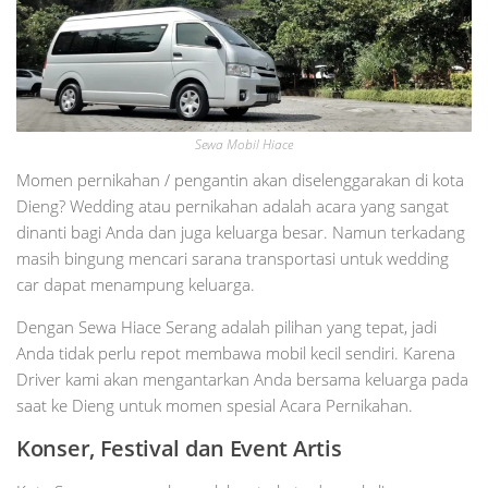
Sewa Mobil Hiace
Momen pernikahan / pengantin akan diselenggarakan di kota
Dieng? Wedding atau pernikahan adalah acara yang sangat
dinanti bagi Anda dan juga keluarga besar. Namun terkadang
masih bingung mencari sarana transportasi untuk wedding
car dapat menampung keluarga.
Dengan Sewa Hiace Serang adalah pilihan yang tepat, jadi
Anda tidak perlu repot membawa mobil kecil sendiri. Karena
Driver kami akan mengantarkan Anda bersama keluarga pada
saat ke Dieng untuk momen spesial Acara Pernikahan.
Konser, Festival dan Event Artis