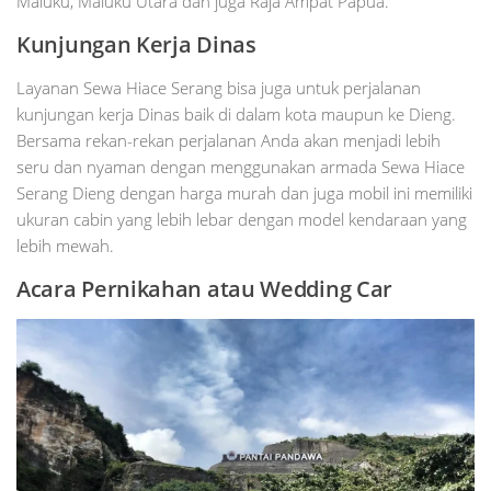
Maluku, Maluku Utara dan juga Raja Ampat Papua.
Kunjungan Kerja Dinas
Layanan Sewa Hiace Serang bisa juga untuk perjalanan
kunjungan kerja Dinas baik di dalam kota maupun ke Dieng.
Bersama rekan-rekan perjalanan Anda akan menjadi lebih
seru dan nyaman dengan menggunakan armada Sewa Hiace
Serang Dieng dengan harga murah dan juga mobil ini memiliki
ukuran cabin yang lebih lebar dengan model kendaraan yang
lebih mewah.
Acara Pernikahan atau Wedding Car