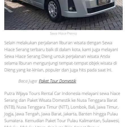
Sewa Hiace Premio
Selain melakukan perjalanan liburan wisata dengan Sewa
Hiace Serang terbaru baik di dalam kota, kami juga melayani
Sewa Hiace Serang Dieng untuk perjalanan wisata Anda
selama liburan mengunjungi tempat-tempat objek wisata di
Dieng yang ke-kinian, populer dan juga hits pada saat ini.
Baca Juga:
Paket Tour Domestik
Putra Wijaya Tours Rental Car Indonesia melayani sewa hiace
Serang dan Paket Wisata Domestik ke Nusa Tenggara Barat
(NTB), Nusa Tenggara Timur (NTT), Lombok, Bali, Jawa Timur,
Jogja, Jawa Tengah, Jawa Barat, Jakarta, Banten hingga Pulau
Sumatera. Kemudian Paket Tour Pulau Kalimantan, Sulawesi,