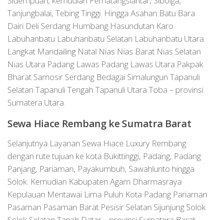
Sidempuan, kemudian Pematangsiantar, Sibolga,
Tanjungbalai, Tebing Tinggi. Hingga Asahan Batu Bara
Dairi Deli Serdang Humbang Hasundutan Karo
Labuhanbatu Labuhanbatu Selatan Labuhanbatu Utara
Langkat Mandailing Natal Nias Nias Barat Nias Selatan
Nias Utara Padang Lawas Padang Lawas Utara Pakpak
Bharat Samosir Serdang Bedagai Simalungun Tapanuli
Selatan Tapanuli Tengah Tapanuli Utara Toba – provinsi
Sumatera Utara.
Sewa Hiace
Rembang
ke Sumatra Barat
Selanjutnya Layanan Sewa Hiace Luxury Rembang
dengan rute tujuan ke kota Bukittinggi, Padang, Padang
Panjang, Pariaman, Payakumbuh, Sawahlunto hingga
Solok. Kemudian Kabupaten Agam Dharmasraya
Kepulauan Mentawai Lima Puluh Kota Padang Pariaman
Pasaman Pasaman Barat Pesisir Selatan Sijunjung Solok
Solok Selatan Tanah Datar – provinsi Sumatera Barat.