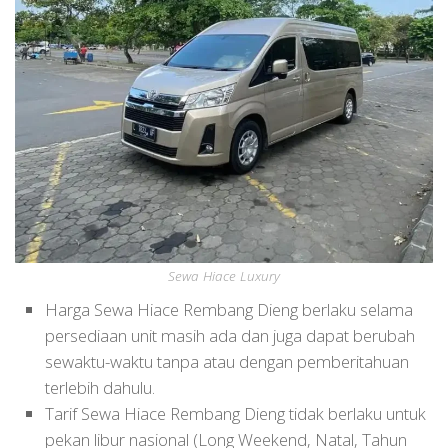
Sewa Hiace Luxury
Harga Sewa Hiace Rembang Dieng berlaku selama
persediaan unit masih ada dan juga dapat berubah
sewaktu-waktu tanpa atau dengan pemberitahuan
terlebih dahulu.
Tarif Sewa Hiace Rembang Dieng tidak berlaku untuk
pekan libur nasional (Long Weekend, Natal, Tahun