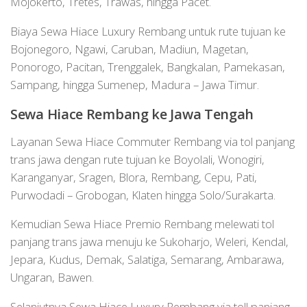
Mojokerto, Tretes, Trawas, hingga Pacet.
Biaya Sewa Hiace Luxury Rembang untuk rute tujuan ke
Bojonegoro, Ngawi, Caruban, Madiun, Magetan,
Ponorogo, Pacitan, Trenggalek, Bangkalan, Pamekasan,
Sampang, hingga Sumenep, Madura – Jawa Timur.
Sewa Hiace
Rembang
ke Jawa Tengah
Layanan Sewa Hiace Commuter Rembang via tol panjang
trans jawa dengan rute tujuan ke Boyolali, Wonogiri,
Karanganyar, Sragen, Blora, Rembang, Cepu, Pati,
Purwodadi – Grobogan, Klaten hingga Solo/Surakarta.
Kemudian Sewa Hiace Premio Rembang melewati tol
panjang trans jawa menuju ke Sukoharjo, Weleri, Kendal,
Jepara, Kudus, Demak, Salatiga, Semarang, Ambarawa,
Ungaran, Bawen.
Selanjutnya Sewa Hiace Luxury Rembang via toll panjang