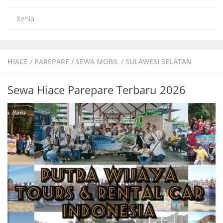
Xenia
HIACE
/
PAREPARE
/
SEWA MOBIL
/
SULAWESI SELATAN
Sewa Hiace Parepare Terbaru 2026