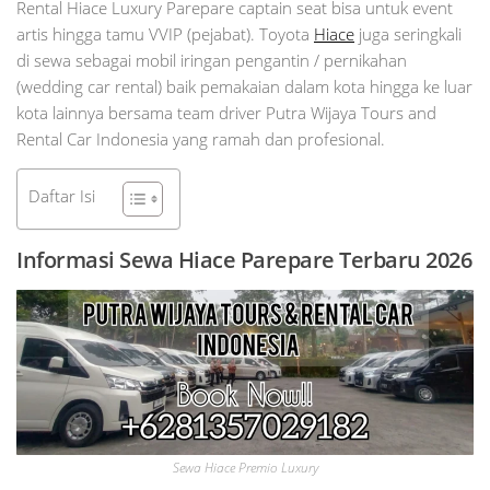
Rental Hiace Luxury Parepare captain seat bisa untuk event
artis hingga tamu VVIP (pejabat). Toyota
Hiace
juga seringkali
di sewa sebagai mobil iringan pengantin / pernikahan
(wedding car rental) baik pemakaian dalam kota hingga ke luar
kota lainnya bersama team driver Putra Wijaya Tours and
Rental Car Indonesia yang ramah dan profesional.
Daftar Isi
Informasi Sewa Hiace Parepare Terbaru 2026
Sewa Hiace Premio Luxury