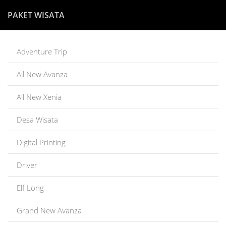
PAKET WISATA
Adventure Trip
All New Avanza
All New Xenia
Desa Wisata
Digital Printing
Driver
Elf Long
Grand New Avanza