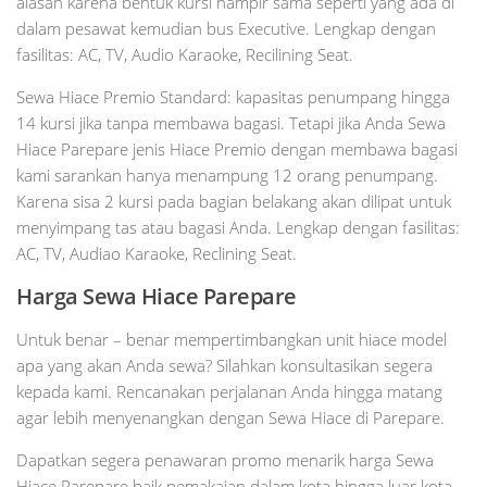
alasan karena bentuk kursi hampir sama seperti yang ada di
dalam pesawat kemudian bus Executive. Lengkap dengan
fasilitas: AC, TV, Audio Karaoke, Recilining Seat.
Sewa Hiace Premio Standard: kapasitas penumpang hingga
14 kursi jika tanpa membawa bagasi. Tetapi jika Anda Sewa
Hiace Parepare jenis Hiace Premio dengan membawa bagasi
kami sarankan hanya menampung 12 orang penumpang.
Karena sisa 2 kursi pada bagian belakang akan dilipat untuk
menyimpang tas atau bagasi Anda. Lengkap dengan fasilitas:
AC, TV, Audiao Karaoke, Reclining Seat.
Harga Sewa Hiace Parepare
Untuk benar – benar mempertimbangkan unit hiace model
apa yang akan Anda sewa? Silahkan konsultasikan segera
kepada kami. Rencanakan perjalanan Anda hingga matang
agar lebih menyenangkan dengan Sewa Hiace di Parepare.
Dapatkan segera penawaran promo menarik harga Sewa
Hiace Parepare baik pemakaian dalam kota hingga luar kota