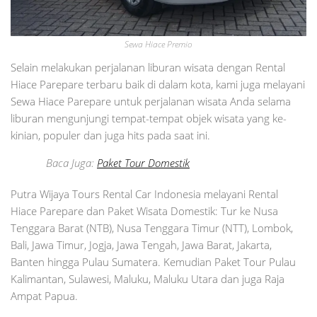
Sewa Hiace Premio
Selain melakukan perjalanan liburan wisata dengan Rental
Hiace Parepare terbaru baik di dalam kota, kami juga melayani
Sewa Hiace Parepare untuk perjalanan wisata Anda selama
liburan mengunjungi tempat-tempat objek wisata yang ke-
kinian, populer dan juga hits pada saat ini.
Baca Juga:
Paket Tour Domestik
Putra Wijaya Tours Rental Car Indonesia melayani Rental
Hiace Parepare dan Paket Wisata Domestik: Tur ke Nusa
Tenggara Barat (NTB), Nusa Tenggara Timur (NTT), Lombok,
Bali, Jawa Timur, Jogja, Jawa Tengah, Jawa Barat, Jakarta,
Banten hingga Pulau Sumatera. Kemudian Paket Tour Pulau
Kalimantan, Sulawesi, Maluku, Maluku Utara dan juga Raja
Ampat Papua.