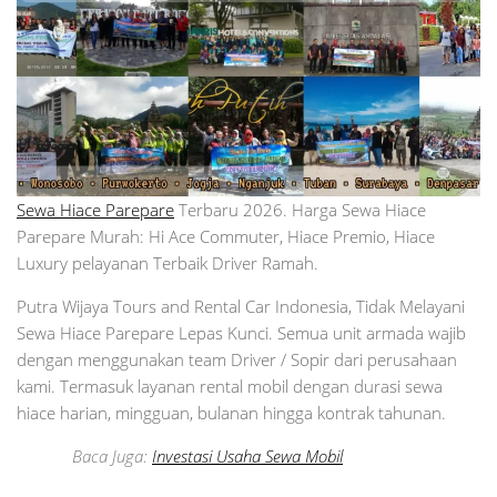
Sewa Hiace Parepare
Terbaru 2026. Harga Sewa Hiace
Parepare Murah: Hi Ace Commuter, Hiace Premio, Hiace
Luxury pelayanan Terbaik Driver Ramah.
Putra Wijaya Tours and Rental Car Indonesia, Tidak Melayani
Sewa Hiace Parepare Lepas Kunci. Semua unit armada wajib
dengan menggunakan team Driver / Sopir dari perusahaan
kami. Termasuk layanan rental mobil dengan durasi sewa
hiace harian, mingguan, bulanan hingga kontrak tahunan.
Baca Juga:
Investasi Usaha Sewa Mobil