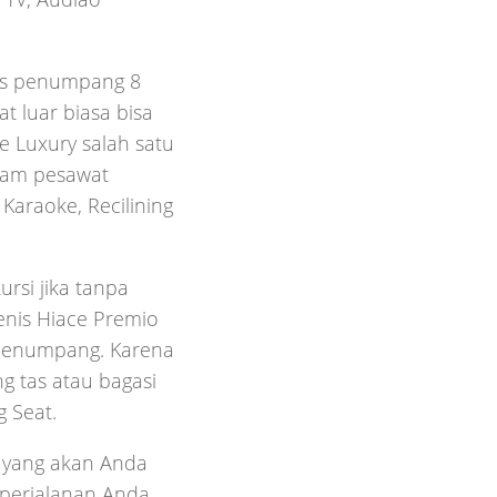
tas penumpang 8
t luar biasa bisa
 Luxury salah satu
alam pesawat
Karaoke, Recilining
rsi jika tanpa
enis Hiace Premio
penumpang. Karena
g tas atau bagasi
g Seat.
 yang akan Anda
 perjalanan Anda