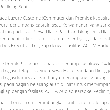
Reclining Seat.
iace Luxury Custome (Commuter dan Premio): kapasi
kursi penumpang captain seat. Kenyamanan yang sanga
atkan pada saat Sewa Hiace Pandaan Dieng jenis Hiace
rena bentuk kursi hampir sama seperti yang ada di d
bus Executive. Lengkap dengan fasilitas: AC, TV, Audio 
ce Premio Standard: kapasitas penumpang hingga 14 ku
bagasi. Tetapi jika Anda Sewa Hiace Pandaan Dieng j
bagasi kami sarankan hanya menampung 12 orang 
rsi pada bagian belakang akan dilipat untuk menyimpan
gkap dengan fasilitas: AC, TV, Audiao Karaoke, Reclinin
nar – benar mempertimbangkan unit hiace model apa
lahkan konsultasikan segera kepada kami. Rencanakan