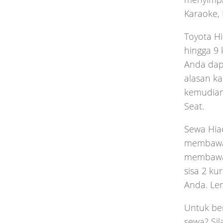
Karaoke, 
Toyota H
hingga 9 
Anda dap
alasan ka
kemudian 
Seat.
Sewa Hia
membawa 
membawa 
sisa 2 ku
Anda. Len
Untuk be
sewa? Si