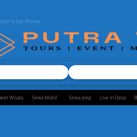
ction Is Our Priority
aket Wisata
Sewa Mobil
Sewa Jeep
Live In Desa
B