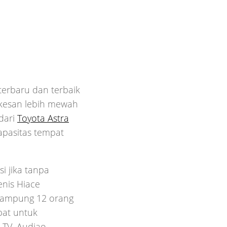
erbaru dan terbaik
erkesan lebih mewah
dari
Toyota Astra
apasitas tempat
i jika tanpa
enis Hiace
ampung 12 orang
pat untuk
 TV, Audiao