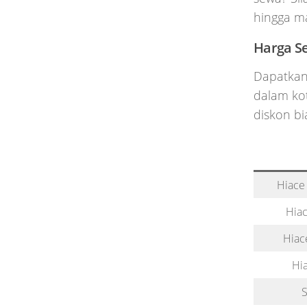
hingga m
Harga S
Dapatkan
dalam kot
diskon bi
Hiace
Hiac
Hiac
Hi