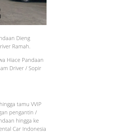
andaan Dieng
river Ramah.
Sewa Hiace Pandaan
m Driver / Sopir
 hingga tamu VVIP
ngan pengantin /
andaan hingga ke
ental Car Indonesia