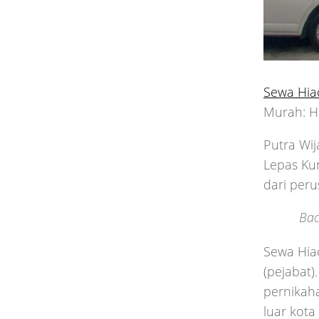
Sewa Hia
Murah: H
Putra Wij
Lepas Ku
dari per
Bac
Sewa Hiac
(pejabat)
pernikah
luar kota