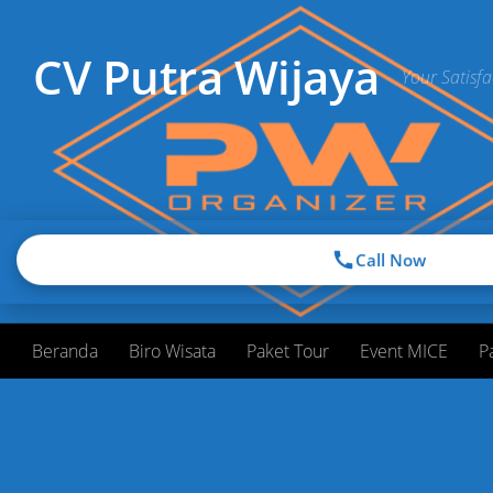
Skip to content
CV Putra Wijaya
Your Satisfa
Call Now
Beranda
Biro Wisata
Paket Tour
Event MICE
P