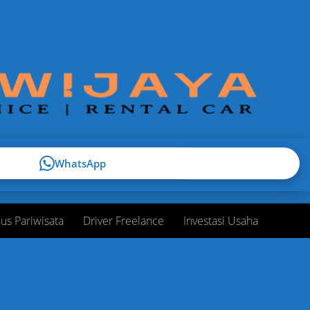
WhatsApp
us Pariwisata
Driver Freelance
Investasi Usaha