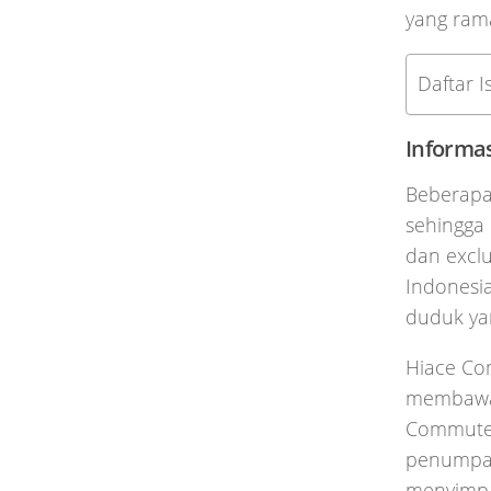
yang ram
Daftar Is
Informa
Beberapa
sehingga 
dan exclu
Indonesia
duduk yan
Hiace Co
membawa 
Commuter
penumpang
menyimpan