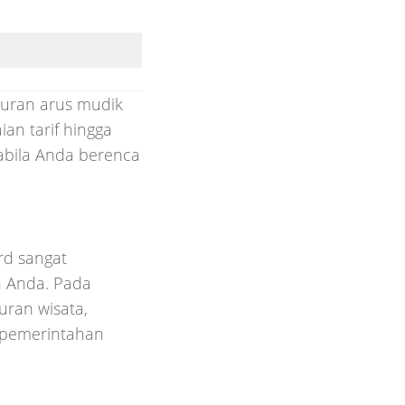
buran arus mudik
ian tarif hingga
abila Anda berenca
rd sangat
n Anda. Pada
ran wisata,
i pemerintahan