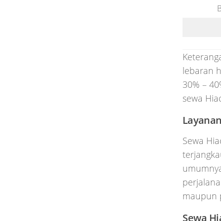
B
Keterang
lebaran h
30% – 40
sewa Hiac
Layanan
Sewa Hia
terjangka
umumnya 
perjalana
maupun p
Sewa Hi