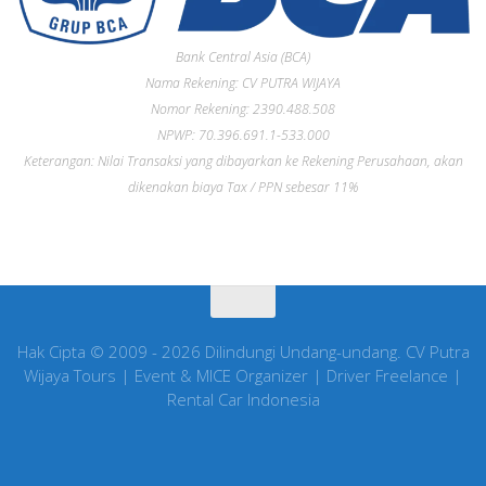
Bank Central Asia (BCA)
Nama Rekening: CV PUTRA WIJAYA
Nomor Rekening: 2390.488.508
NPWP: 70.396.691.1-533.000
Keterangan: Nilai Transaksi yang dibayarkan ke Rekening Perusahaan, akan
dikenakan biaya Tax / PPN sebesar 11%
Hak Cipta © 2009 - 2026 Dilindungi Undang-undang. CV Putra
Wijaya Tours | Event & MICE Organizer | Driver Freelance |
Rental Car Indonesia