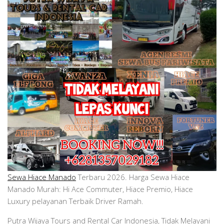
Sewa Hiace Manado
Terbaru 2026. Harga Sewa Hiace
Manado Murah: Hi Ace Commuter, Hiace Premio, Hiace
Luxury pelayanan Terbaik Driver Ramah.
Putra Wijaya Tours and Rental Car Indonesia, Tidak Melayani