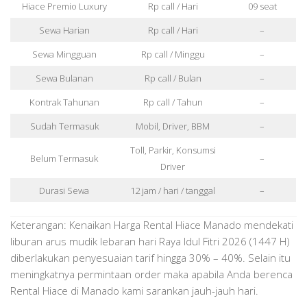
Hiace Premio Luxury
Rp call / Hari
09 seat
Sewa Harian
Rp call / Hari
–
Sewa Mingguan
Rp call / Minggu
–
Sewa Bulanan
Rp call / Bulan
–
Kontrak Tahunan
Rp call / Tahun
–
Sudah Termasuk
Mobil, Driver, BBM
–
Toll, Parkir, Konsumsi
Belum Termasuk
–
Driver
Durasi Sewa
12 jam / hari / tanggal
–
Keterangan: Kenaikan Harga Rental Hiace Manado mendekati
liburan arus mudik lebaran hari Raya Idul Fitri 2026 (1447 H)
diberlakukan penyesuaian tarif hingga 30% – 40%. Selain itu
meningkatnya permintaan order maka apabila Anda berenca
Rental Hiace di Manado kami sarankan jauh-jauh hari.