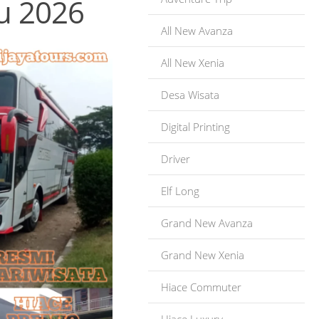
u 2026
All New Avanza
All New Xenia
Desa Wisata
Digital Printing
Driver
Elf Long
Grand New Avanza
Grand New Xenia
Hiace Commuter