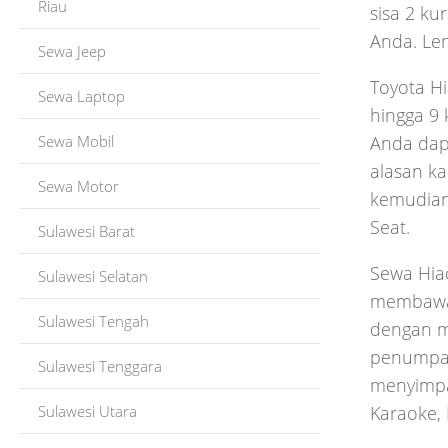
Riau
sisa 2 ku
Anda. Len
Sewa Jeep
Toyota H
Sewa Laptop
hingga 9 
Sewa Mobil
Anda dap
alasan ka
Sewa Motor
kemudian 
Seat.
Sulawesi Barat
Sewa Hia
Sulawesi Selatan
membawa 
Sulawesi Tengah
dengan m
penumpang
Sulawesi Tenggara
menyimpan
Sulawesi Utara
Karaoke, 