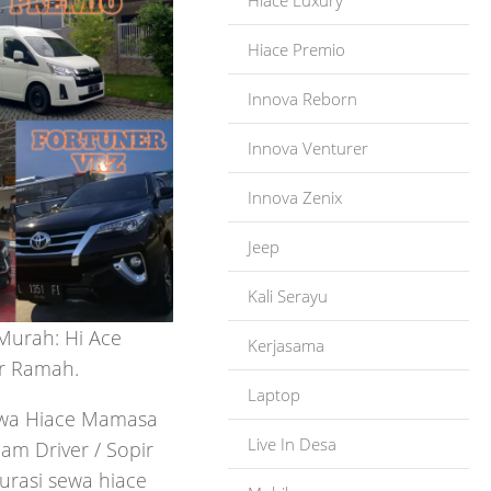
Hiace Luxury
Hiace Premio
Innova Reborn
Innova Venturer
Innova Zenix
Jeep
Kali Serayu
Murah: Hi Ace
Kerjasama
er Ramah.
Laptop
Sewa Hiace Mamasa
Live In Desa
m Driver / Sopir
urasi sewa hiace