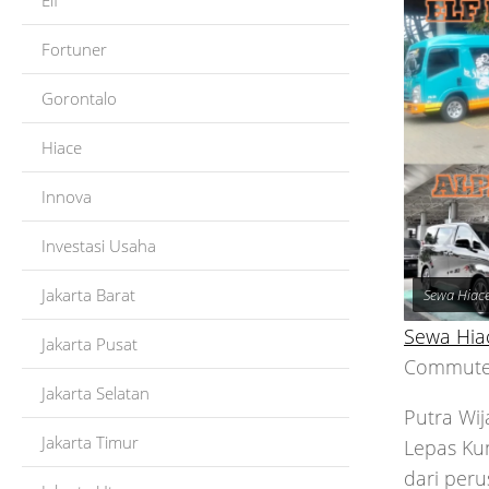
Elf
Fortuner
Gorontalo
Hiace
Innova
Investasi Usaha
Jakarta Barat
Sewa Hiac
Sewa Hi
Jakarta Pusat
Commuter
Jakarta Selatan
Putra Wi
Jakarta Timur
Lepas Ku
dari per