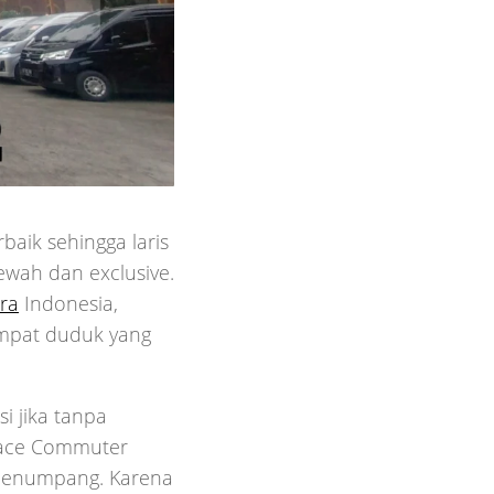
baik sehingga laris
ewah dan exclusive.
ra
Indonesia,
empat duduk yang
i jika tanpa
iace Commuter
penumpang. Karena