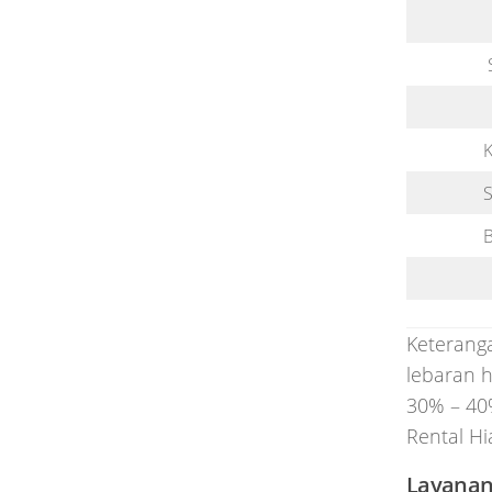
K
B
Keterang
lebaran h
30% – 40
Rental Hi
Layanan