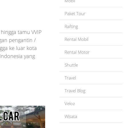
Mobil
Paket Tour
Rafting
s hingga tamu VVIP
Rental Mobil
ngan pengantin /
gga ke luar kota
Rental Motor
 Indonesia yang
Shuttle
Travel
Travel Blog
Veloz
Wisata