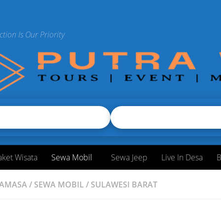
ction Is Our Priority
aket Wisata
Sewa Mobil
Sewa Jeep
Live In Desa
B
AMASA
/
SEWA MOBIL
/
SULAWESI BARAT