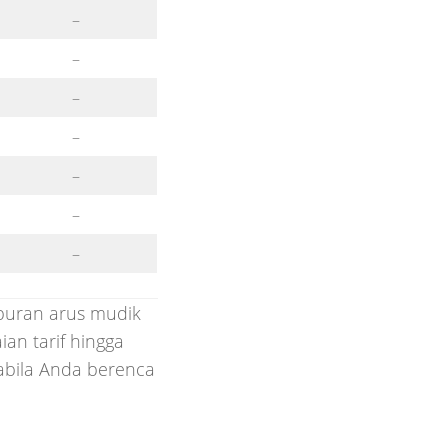
–
–
–
–
–
–
–
buran arus mudik
ian tarif hingga
abila Anda berenca