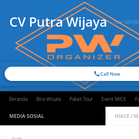
Skip to content
CV Putra Wijaya
Your Satisfa
Call Now
Beranda
Biro Wisata
Paket Tour
Event MICE
P
MEDIA SOSIAL
HIACE
/
M
Aceh