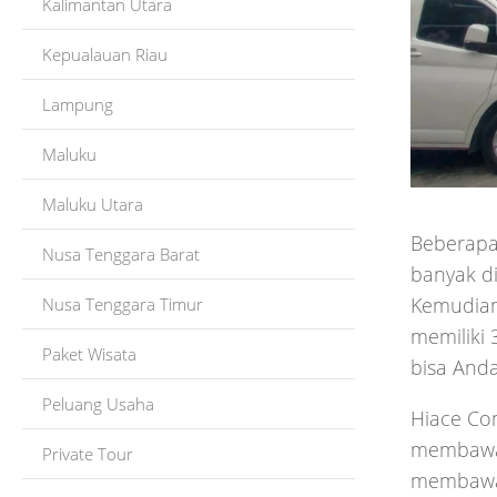
Kalimantan Utara
Kepualauan Riau
Lampung
Maluku
Maluku Utara
Beberapa 
Nusa Tenggara Barat
banyak di
Kemudian
Nusa Tenggara Timur
memiliki
Paket Wisata
bisa Anda
Peluang Usaha
Hiace Co
membawa 
Private Tour
membawa 