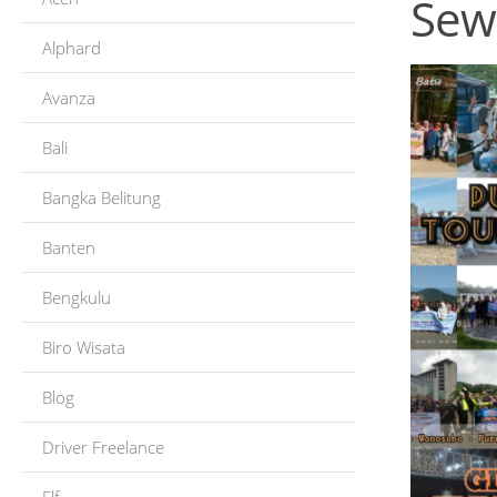
Sew
Alphard
Avanza
Bali
Bangka Belitung
Banten
Bengkulu
Biro Wisata
Blog
Driver Freelance