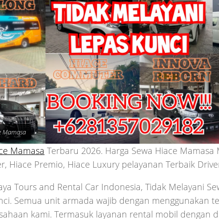
e Mamasa
ace Mamasa
Terbaru 2026. Harga Sewa Hiace Mamasa 
, Hiace Premio, Hiace Luxury pelayanan Terbaik Driv
jaya Tours and Rental Car Indonesia, Tidak Melayani 
nci. Semua unit armada wajib dengan menggunakan tea
usahaan kami. Termasuk layanan rental mobil dengan d