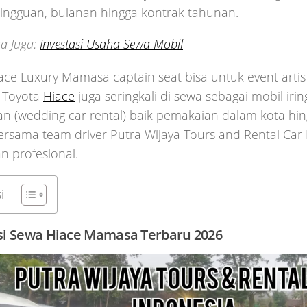
mingguan, bulanan hingga kontrak tahunan.
a Juga:
Investasi Usaha Sewa Mobil
ace Luxury Mamasa captain seat bisa untuk event arti
. Toyota
Hiace
juga seringkali di sewa sebagai mobil iri
n (wedding car rental) baik pemakaian dalam kota hin
ersama team driver Putra Wijaya Tours and Rental Car
n profesional.
i
si Sewa Hiace Mamasa Terbaru 2026