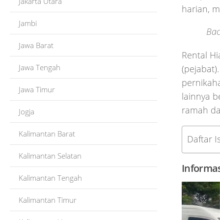
Jakarta Utara
harian, 
Jambi
Bac
Jawa Barat
Rental Hi
Jawa Tengah
(pejabat)
pernikaha
Jawa Timur
lainnya b
ramah da
Jogja
Kalimantan Barat
Daftar Is
Kalimantan Selatan
Informa
Kalimantan Tengah
Kalimantan Timur