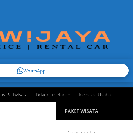
WhatsApp
us Pariwisata
Driver Freelance
Investasi Usaha
PAKET WISATA
Adventure Trip