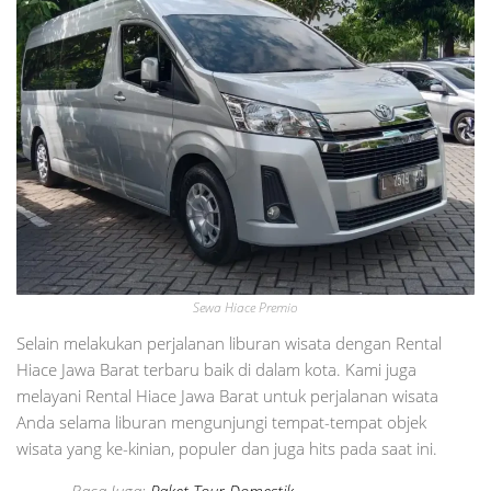
Sewa Hiace Premio
Selain melakukan perjalanan liburan wisata dengan Rental
Hiace Jawa Barat terbaru baik di dalam kota. Kami juga
melayani Rental Hiace Jawa Barat untuk perjalanan wisata
Anda selama liburan mengunjungi tempat-tempat objek
wisata yang ke-kinian, populer dan juga hits pada saat ini.
Baca Juga:
Paket Tour Domestik