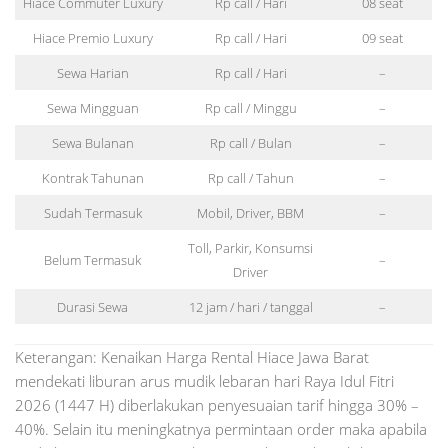
Hiace Commuter Luxury
Rp call / Hari
08 seat
Hiace Premio Luxury
Rp call / Hari
09 seat
Sewa Harian
Rp call / Hari
–
Sewa Mingguan
Rp call / Minggu
–
Sewa Bulanan
Rp call / Bulan
–
Kontrak Tahunan
Rp call / Tahun
–
Sudah Termasuk
Mobil, Driver, BBM
–
Toll, Parkir, Konsumsi
Belum Termasuk
–
Driver
Durasi Sewa
12 jam / hari / tanggal
–
Keterangan: Kenaikan Harga Rental Hiace Jawa Barat
mendekati liburan arus mudik lebaran hari Raya Idul Fitri
2026 (1447 H) diberlakukan penyesuaian tarif hingga 30% –
40%. Selain itu meningkatnya permintaan order maka apabila