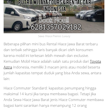
Sewa Hiace Premio Luxury
Beberapa pilihan mini bus Rental Hiace Jawa Barat terbaru
dan terbaik sehingga laris banyak dicari oleh konsumen
karena mobil ini terkesan lebih mewah dan exclusive.
Kemudian Mobil Hiace adalah salah satu produk dari
Toyota
Astra
Indonesia, memiliki 3 macam jenis atau model beserta
jumlah kapasitas tempat duduk yang bisa Anda sewa, antara
lain:
Hiace Commuter Standard: kapasitas penumpang hingga
maksimal 14 kursi jika tanpa membawa bagasi. Tetapi jika
Anda Sewa Hiace Jawa Barat jenis Hiace Commuter membawa
bagasi kami sarankan hanya menampung 12 orang