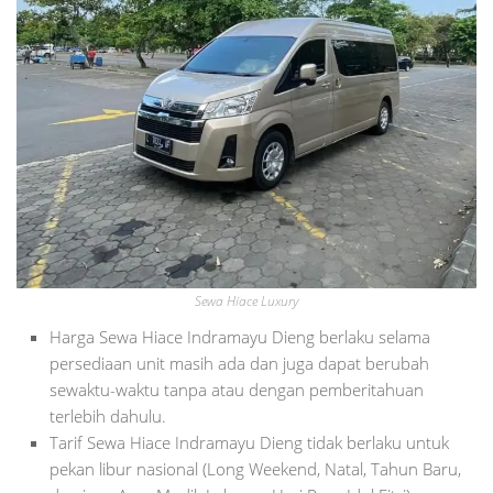
Sewa Hiace Luxury
Harga Sewa Hiace Indramayu Dieng berlaku selama
persediaan unit masih ada dan juga dapat berubah
sewaktu-waktu tanpa atau dengan pemberitahuan
terlebih dahulu.
Tarif Sewa Hiace Indramayu Dieng tidak berlaku untuk
pekan libur nasional (Long Weekend, Natal, Tahun Baru,