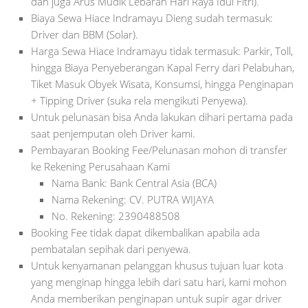
dan juga Arus Mudik Lebaran Hari Raya Idul Fitri).
Biaya Sewa Hiace Indramayu Dieng sudah termasuk:
Driver dan BBM (Solar).
Harga Sewa Hiace Indramayu tidak termasuk: Parkir, Toll,
hingga Biaya Penyeberangan Kapal Ferry dari Pelabuhan,
Tiket Masuk Obyek Wisata, Konsumsi, hingga Penginapan
+ Tipping Driver (suka rela mengikuti Penyewa).
Untuk pelunasan bisa Anda lakukan dihari pertama pada
saat penjemputan oleh Driver kami.
Pembayaran Booking Fee/Pelunasan mohon di transfer
ke Rekening Perusahaan Kami
Nama Bank: Bank Central Asia (BCA)
Nama Rekening: CV. PUTRA WIJAYA
No. Rekening: 2390488508
Booking Fee tidak dapat dikembalikan apabila ada
pembatalan sepihak dari penyewa.
Untuk kenyamanan pelanggan khusus tujuan luar kota
yang menginap hingga lebih dari satu hari, kami mohon
Anda memberikan penginapan untuk supir agar driver