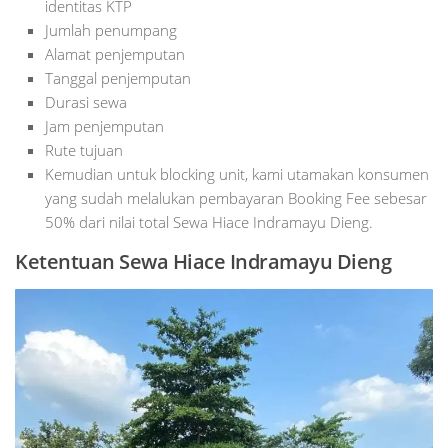
identitas KTP
Jumlah penumpang
Alamat penjemputan
Tanggal penjemputan
Durasi sewa
Jam penjemputan
Rute tujuan
Kemudian untuk blocking unit, kami utamakan konsumen
yang sudah melalukan pembayaran Booking Fee sebesar
50% dari nilai total Sewa Hiace Indramayu Dieng.
Ketentuan Sewa Hiace Indramayu Dieng