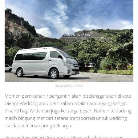
Sewa Mobil Hiace
Momen pernikahan / pengantin akan diselenggarakan di kota
Dieng? Wedding atau pernikahan adalah acara yang sangat
dinanti bagi Anda dan juga keluarga besar. Namun terkadang
masih bingung mencari sarana transportasi untuk wedding
car dapat menampung keluarga.
Dengan Sewa Hiace Indramayu Dieng adalah pilihan yang