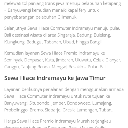
melewati tol panjang trans jawa menuju pelabuhan ketapang
– Banyuwangi kemudian menaiki kapal fery untuk
penyebarangan pelabuhan Gilimanuk.
Selanjutnya Sewa Hiace Commuter Indramayu menuju pulau
Bali destinasi wisata di area Singaraja, Badung, Buleleng,
Klungkung, Bedugul, Tabanan, Ubud, hingga Bangli.
Kemudian layanan Sewa Hiace Premio Indramayu ke
Seminyak, Denpasar, Kuta, Jimbaran, Uluwatu, Celuk, Gianyar,
Canggu, Tanjung Benoa, Mengwi, Besakih – Pulau Bali.
Sewa Hiace Indramayu ke Jawa Timur
Layanan berikutnya perjalanan dengan menggunakan armada
Sewa Hiace Commuter Indramayu untuk rute tujuan ke
Banyuwangi, Situbondo, Jember, Bondowoso, Lumajang,
Probolinggo, Bromo, Sidoarjo, Gresik, Lamongan, Tuban,.
Harga Sewa Hiace Premio Indramayu Murah terjangkau
dengan rute tujuan ke Pasuruan, Batu, Malang Kediri,