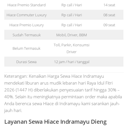
Hiace Premio Standard
Rp call / Hari
14 seat
Hiace Commuter Luxury
Rp call / Hari
08 seat
Hiace Premio Luxury
Rp call / Hari
09 seat
Sudah Termasuk
Mobil, Driver, BBM
Toll, Parkir, Konsumsi
Belum Termasuk
Driver
Durasi Sewa
12 jam / hari / tanggal
Keterangan: Kenaikan Harga Sewa Hiace Indramayu
mendekati liburan arus mudik lebaran hari Raya Idul Fitri
2026 (1447 H) diberlakukan penyesuaian tarif hingga 30% –
40%. Selain itu meningkatnya permintaan order maka apabila
Anda berenca sewa Hiace di Indramayu kami sarankan jauh-
jauh hari.
Layanan Sewa Hiace Indramayu Dieng