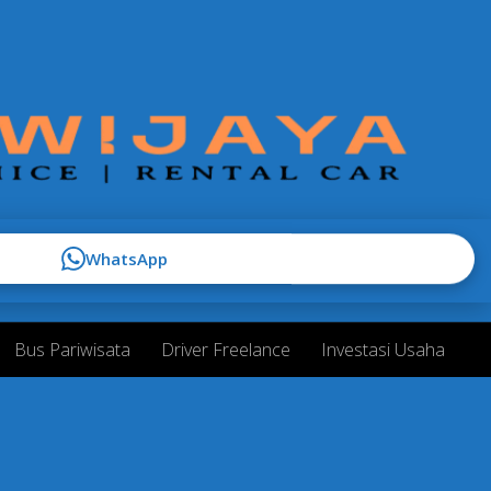
WhatsApp
Bus Pariwisata
Driver Freelance
Investasi Usaha