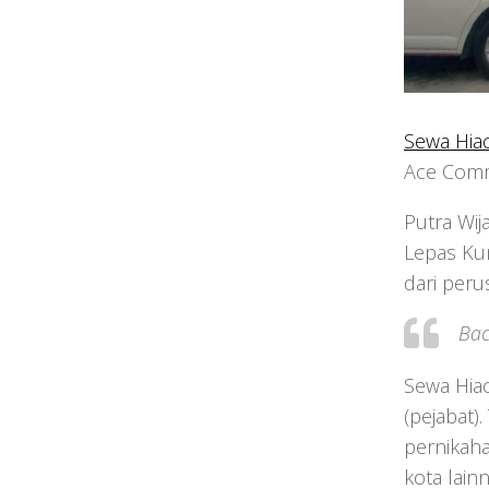
Sewa Hiac
Ace Commu
Putra Wij
Lepas Ku
dari peru
Bac
Sewa Hiac
(pejabat)
pernikaha
kota lain