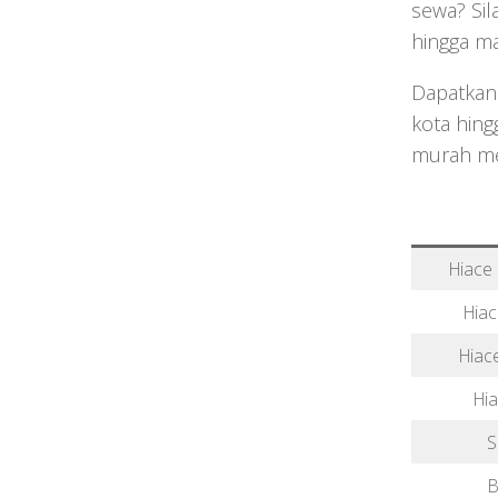
sewa? Sil
hingga m
Dapatkan
kota hing
murah men
Hiace
Hiac
Hiac
Hi
S
B