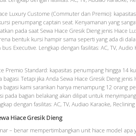
iace Luxury Custome (Commuter dan Premio): kapasit
kursi penumpang captain seat. Kenyamanan yang sangat 
tkan pada saat Sewa Hiace Gresik Dieng jenis Hiace Lu
rena bentuk kursi hampir sama seperti yang ada di da
bus Executive. Lengkap dengan fasilitas: AC, TV, Audio K
e Premio Standard: kapasitas penumpang hingga 14 kurs
agasi. Tetapi jika Anda Sewa Hiace Gresik Dieng jenis
bagasi kami sarankan hanya menampung 12 orang p
rsi pada bagian belakang akan dilipat untuk menyimpang
gkap dengan fasilitas: AC, TV, Audiao Karaoke, Reclining 
ewa Hiace Gresik Dieng
nar – benar mempertimbangkan unit hiace model apa 