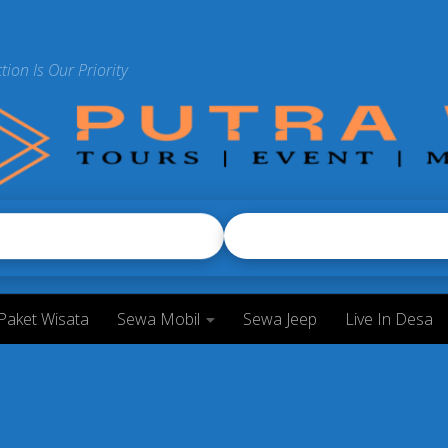
tion Is Our Priority
Paket Wisata
Sewa Mobil
Sewa Jeep
Live In Desa