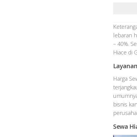
Keteranga
lebaran h
– 40%. Se
Hiace di 
Layanan
Harga Se
terjangka
umumnya S
bisnis ka
perusaha
Sewa Hi