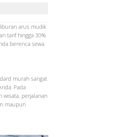
liburan arus mudik
an tarif hingga 30%
Anda berenca sewa
ndard murah sangat
 Anda. Pada
wisata, perjalanan
ahan maupun