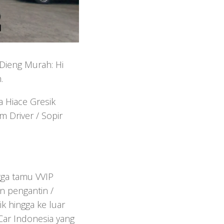
Dieng Murah: Hi
.
a Hiace Gresik
 Driver / Sopir
ngga tamu VVIP
an pengantin /
k hingga ke luar
Car Indonesia yang