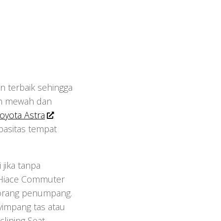
n terbaik sehingga
bih mewah dan
oyota Astra
pasitas tempat
jika tanpa
s Hiace Commuter
orang penumpang.
yimpang tas atau
lining Seat.