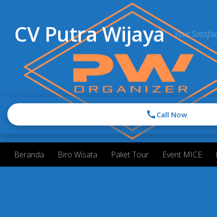
Skip to content
CV Putra Wijaya
Your Satisfac
Call Now
Beranda
Biro Wisata
Paket Tour
Event MICE