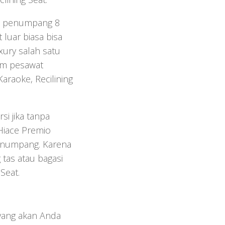
as penumpang 8
luar biasa bisa
xury salah satu
lam pesawat
araoke, Recilining
i jika tanpa
 Hiace Premio
enumpang. Karena
 tas atau bagasi
Seat.
yang akan Anda