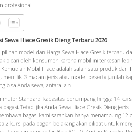
 profesional.
i
i Sewa Hiace Gresik Dieng Terbaru 2026
pilihan model dan Harga Sewa Hiace Gresik terbaru da
yak dicari oleh konsumen karena mobil ini terkesan le
. Kemudian Mobil Hiace adalah salah satu produk dari
T
, memiliki 3 macam jenis atau model beserta jumlah ka
g bisa Anda sewa, antara lain:
muter Standard: kapasitas penumpang hingga 14 kursi 
agasi. Tetapi jika Anda Sewa Hiace Gresik Dieng jeni
embawa bagasi kami sarankan hanya menampung 12 
sa 2 kursi pada bagian belakang akan dilipat untuk men
da. Lengkap dengan fasilitas: AC, TV, Audiao Karaoke, Rec