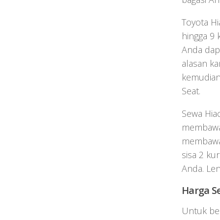
Toyota H
hingga 9 
Anda dapa
alasan ka
kemudian 
Seat.
Sewa Hiac
membawa b
membawa 
sisa 2 ku
Anda. Len
Harga S
Untuk be