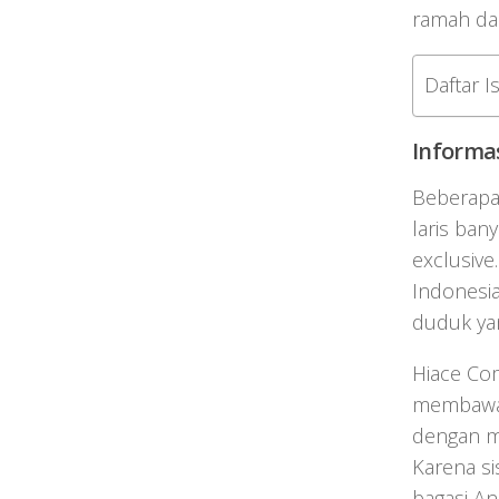
ramah dan
Daftar Is
Informas
Beberapa 
laris ban
exclusive
Indonesia
duduk yan
Hiace Com
membawa b
dengan m
Karena si
bagasi An