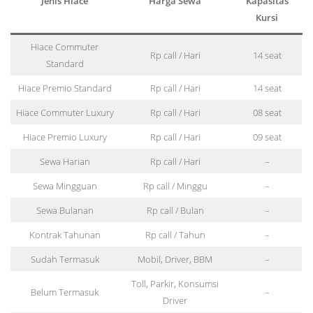
Jenis Hiace
Harga Sewa
Kapasitas
Kursi
Hiace Commuter
Rp call / Hari
14 seat
Standard
Hiace Premio Standard
Rp call / Hari
14 seat
Hiace Commuter Luxury
Rp call / Hari
08 seat
Hiace Premio Luxury
Rp call / Hari
09 seat
Sewa Harian
Rp call / Hari
–
Sewa Mingguan
Rp call / Minggu
–
Sewa Bulanan
Rp call / Bulan
–
Kontrak Tahunan
Rp call / Tahun
–
Sudah Termasuk
Mobil, Driver, BBM
–
Toll, Parkir, Konsumsi
Belum Termasuk
–
Driver