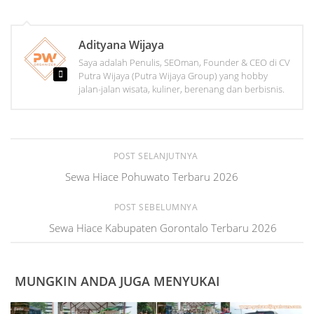
Adityana Wijaya
Saya adalah Penulis, SEOman, Founder & CEO di CV
Putra Wijaya (Putra Wijaya Group) yang hobby
jalan-jalan wisata, kuliner, berenang dan berbisnis.
POST SELANJUTNYA
Sewa Hiace Pohuwato Terbaru 2026
POST SEBELUMNYA
Sewa Hiace Kabupaten Gorontalo Terbaru 2026
MUNGKIN ANDA JUGA MENYUKAI