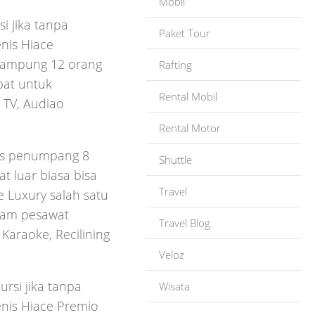
Mobil
i jika tanpa
Paket Tour
nis Hiace
ampung 12 orang
Rafting
pat untuk
Rental Mobil
 TV, Audiao
Rental Motor
tas penumpang 8
Shuttle
t luar biasa bisa
Travel
 Luxury salah satu
alam pesawat
Travel Blog
Karaoke, Recilining
Veloz
rsi jika tanpa
Wisata
enis Hiace Premio