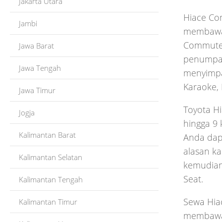
Jakarta Utara
Hiace Co
Jambi
membawa b
Commuter
Jawa Barat
penumpang
Jawa Tengah
menyimpan
Karaoke, 
Jawa Timur
Toyota H
Jogja
hingga 9 
Kalimantan Barat
Anda dapa
alasan ka
Kalimantan Selatan
kemudian 
Seat.
Kalimantan Tengah
Sewa Hia
Kalimantan Timur
membawa b