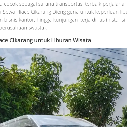
u cocok sebagai sarana transportasi terbaik perjalana
Sewa Hiace Cikarang Dieng guna untuk keperluan libu
n bisnis kantor, hingga kunjungan kerja dinas (instans
erusahaan swasta).
ace Cikarang untuk Liburan Wisata