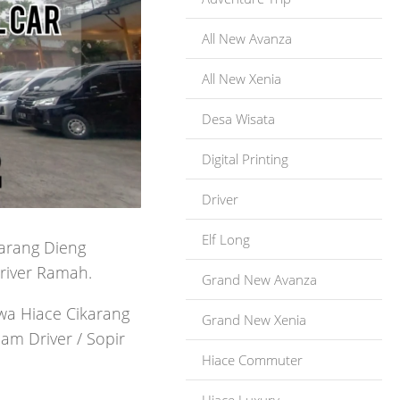
All New Avanza
All New Xenia
Desa Wisata
Digital Printing
Driver
Elf Long
arang Dieng
river Ramah.
Grand New Avanza
ewa Hiace Cikarang
Grand New Xenia
m Driver / Sopir
Hiace Commuter