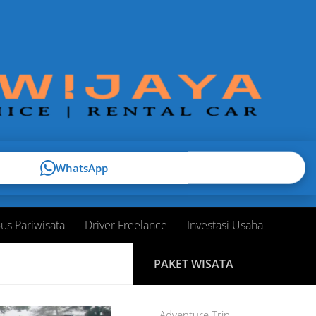
WhatsApp
us Pariwisata
Driver Freelance
Investasi Usaha
PAKET WISATA
Adventure Trip