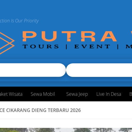
ction Is Our Priority
aket Wisata
Sewa Mobil
Sewa Jeep
Live In Desa
B
CE CIKARANG DIENG TERBARU 2026