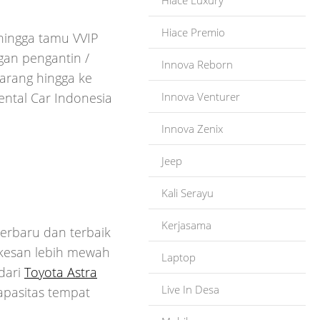
Hiace Luxury
Hiace Premio
 hingga tamu VVIP
ngan pengantin /
Innova Reborn
arang hingga ke
Innova Venturer
ental Car Indonesia
Innova Zenix
Jeep
Kali Serayu
Kerjasama
erbaru dan terbaik
erkesan lebih mewah
Laptop
dari
Toyota Astra
Live In Desa
apasitas tempat