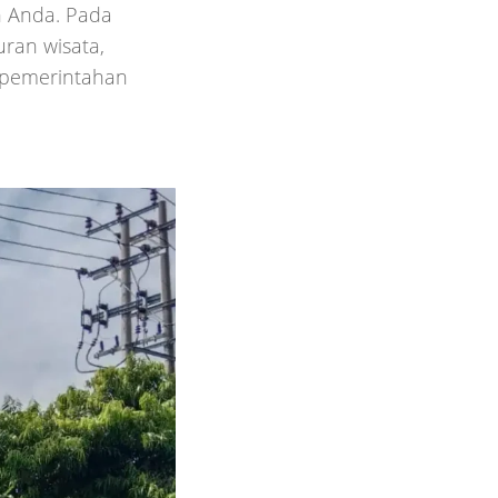
n Anda. Pada
ran wisata,
i pemerintahan