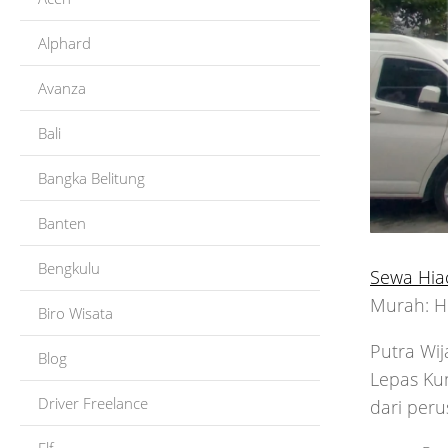
Alphard
Avanza
Bali
Bangka Belitung
Banten
Bengkulu
Sewa Hia
Murah: H
Biro Wisata
Putra Wij
Blog
Lepas Ku
Driver Freelance
dari per