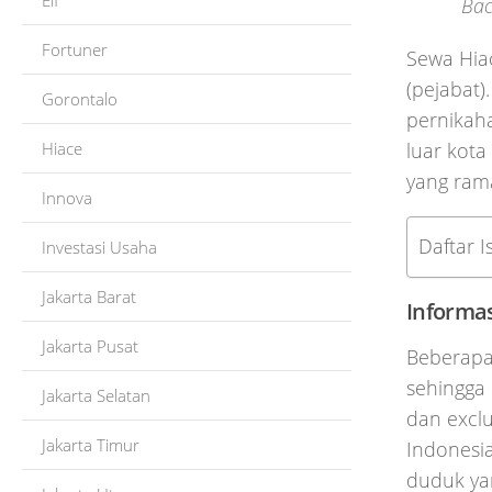
Elf
Bac
Fortuner
Sewa Hiac
(pejabat)
Gorontalo
pernikaha
Hiace
luar kota
yang ram
Innova
Daftar Is
Investasi Usaha
Jakarta Barat
Informas
Jakarta Pusat
Beberapa
sehingga 
Jakarta Selatan
dan exclu
Jakarta Timur
Indonesia
duduk yan