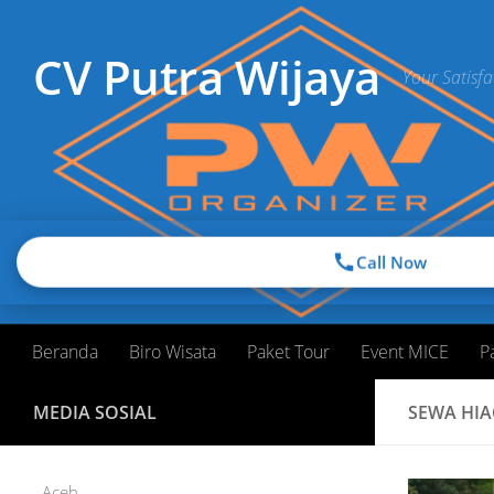
Skip to content
CV Putra Wijaya
Your Satisfa
Call Now
Beranda
Biro Wisata
Paket Tour
Event MICE
P
MEDIA SOSIAL
SEWA HIA
Aceh