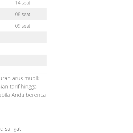
14 seat
08 seat
09 seat
buran arus mudik
ian tarif hingga
abila Anda berenca
d sangat