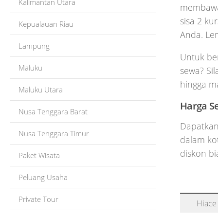
Kalimantan Utara
membawa 
sisa 2 ku
Kepualauan Riau
Anda. Len
Lampung
Untuk be
Maluku
sewa? Si
hingga m
Maluku Utara
Harga S
Nusa Tenggara Barat
Dapatkan
Nusa Tenggara Timur
dalam kot
diskon bi
Paket Wisata
Peluang Usaha
Private Tour
Hiace