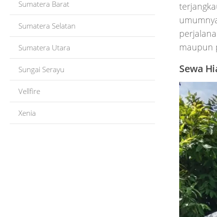
Sumatera Barat
terjangka
umumnya 
Sumatera Selatan
perjalana
maupun p
Sumatera Utara
Sewa Hi
Sungai Serayu
Vellfire
Xenia