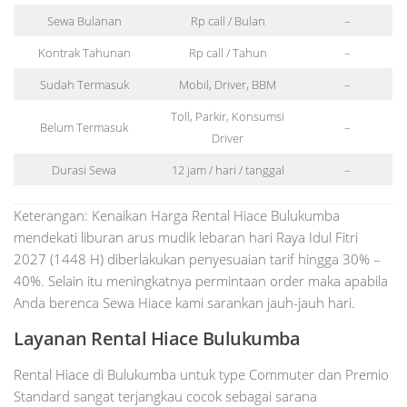
Sewa Bulanan
Rp call / Bulan
–
Kontrak Tahunan
Rp call / Tahun
–
Sudah Termasuk
Mobil, Driver, BBM
–
Toll, Parkir, Konsumsi
Belum Termasuk
–
Driver
Durasi Sewa
12 jam / hari / tanggal
–
Keterangan: Kenaikan Harga Rental Hiace Bulukumba
mendekati liburan arus mudik lebaran hari Raya Idul Fitri
2027 (1448 H) diberlakukan penyesuaian tarif hingga 30% –
40%. Selain itu meningkatnya permintaan order maka apabila
Anda berenca Sewa Hiace kami sarankan jauh-jauh hari.
Layanan Rental Hiace Bulukumba
Rental Hiace di Bulukumba untuk type Commuter dan Premio
Standard sangat terjangkau cocok sebagai sarana