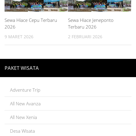
Sewa Hiace Cepu Terbaru
Sewa Hiace Jeneponto
2026
Terbaru 2026
9 MARET 2026
2 FEBRUARI 2026
PAKET WISATA
Adventure Trip
All New Avanza
All New Xenia
Desa Wisata