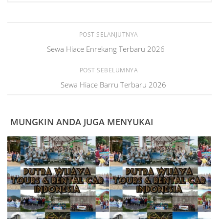
POST SELANJUTNYA
Sewa Hiace Enrekang Terbaru 2026
POST SEBELUMNYA
Sewa Hiace Barru Terbaru 2026
MUNGKIN ANDA JUGA MENYUKAI