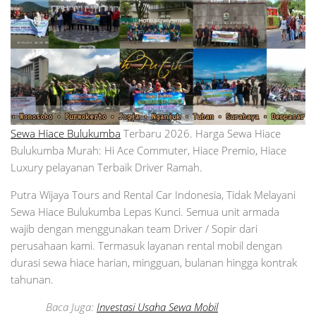
Sewa Hiace Bulukumba
Terbaru 2026. Harga Sewa Hiace
Bulukumba Murah: Hi Ace Commuter, Hiace Premio, Hiace
Luxury pelayanan Terbaik Driver Ramah.
Putra Wijaya Tours and Rental Car Indonesia, Tidak Melayani
Sewa Hiace Bulukumba Lepas Kunci. Semua unit armada
wajib dengan menggunakan team Driver / Sopir dari
perusahaan kami. Termasuk layanan rental mobil dengan
durasi sewa hiace harian, mingguan, bulanan hingga kontrak
tahunan.
Baca Juga:
Investasi Usaha Sewa Mobil