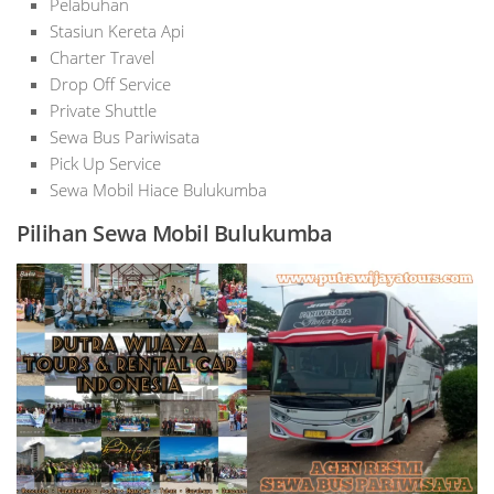
Pelabuhan
Stasiun Kereta Api
Charter Travel
Drop Off Service
Private Shuttle
Sewa Bus Pariwisata
Pick Up Service
Sewa Mobil Hiace Bulukumba
Pilihan Sewa Mobil Bulukumba