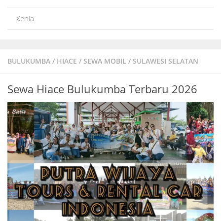
Xenia
BULUKUMBA
/
HIACE
/
SEWA MOBIL
/
SULAWESI SELATAN
Sewa Hiace Bulukumba Terbaru 2026