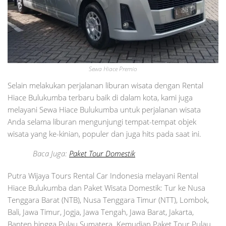
Sewa Hiace Premio
Selain melakukan perjalanan liburan wisata dengan Rental
Hiace Bulukumba terbaru baik di dalam kota, kami juga
melayani Sewa Hiace Bulukumba untuk perjalanan wisata
Anda selama liburan mengunjungi tempat-tempat objek
wisata yang ke-kinian, populer dan juga hits pada saat ini.
Baca Juga:
Paket Tour Domestik
Putra Wijaya Tours Rental Car Indonesia melayani Rental
Hiace Bulukumba dan Paket Wisata Domestik: Tur ke Nusa
Tenggara Barat (NTB), Nusa Tenggara Timur (NTT), Lombok,
Bali, Jawa Timur, Jogja, Jawa Tengah, Jawa Barat, Jakarta,
Banten hingga Pulau Sumatera. Kemudian Paket Tour Pulau