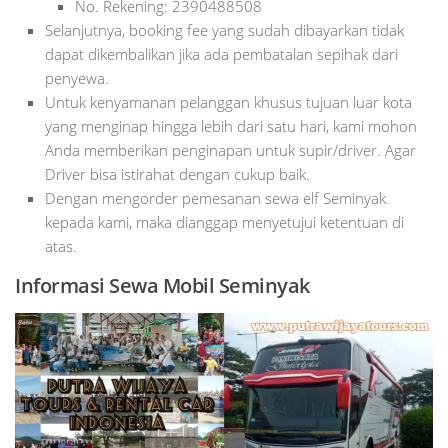
No. Rekening: 2390488508
Selanjutnya, booking fee yang sudah dibayarkan tidak
dapat dikembalikan jika ada pembatalan sepihak dari
penyewa.
Untuk kenyamanan pelanggan khusus tujuan luar kota
yang menginap hingga lebih dari satu hari, kami mohon
Anda memberikan penginapan untuk supir/driver. Agar
Driver bisa istirahat dengan cukup baik.
Dengan mengorder pemesanan sewa elf Seminyak
kepada kami, maka dianggap menyetujui ketentuan di
atas.
Informasi Sewa Mobil
Seminyak