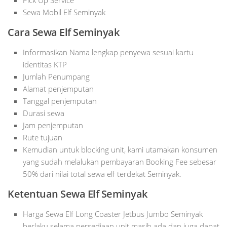
Pick Up Service
Sewa Mobil Elf Seminyak
Cara Sewa Elf
Seminyak
Informasikan Nama lengkap penyewa sesuai kartu
identitas KTP
Jumlah Penumpang
Alamat penjemputan
Tanggal penjemputan
Durasi sewa
Jam penjemputan
Rute tujuan
Kemudian untuk blocking unit, kami utamakan konsumen
yang sudah melalukan pembayaran Booking Fee sebesar
50% dari nilai total sewa elf terdekat Seminyak.
Ketentuan Sewa Elf
Seminyak
Harga Sewa Elf Long Coaster Jetbus Jumbo Seminyak
berlaku selama persediaan unit masih ada dan juga dapat