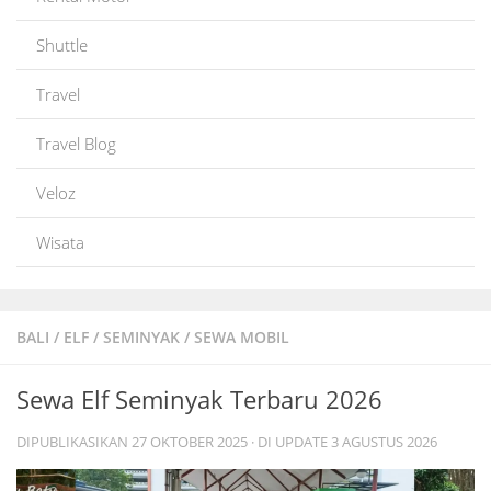
Shuttle
Travel
Travel Blog
Veloz
Wisata
BALI
/
ELF
/
SEMINYAK
/
SEWA MOBIL
Sewa Elf Seminyak Terbaru 2026
DIPUBLIKASIKAN
27 OKTOBER 2025
· DI UPDATE
3 AGUSTUS 2026