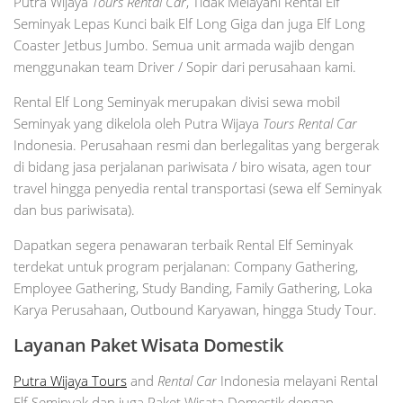
Putra Wijaya
Tours Rental Car
, Tidak Melayani Rental Elf
Seminyak Lepas Kunci baik Elf Long Giga dan juga Elf Long
Coaster Jetbus Jumbo. Semua unit armada wajib dengan
menggunakan team Driver / Sopir dari perusahaan kami.
Rental Elf Long Seminyak merupakan divisi sewa mobil
Seminyak yang dikelola oleh Putra Wijaya
Tours Rental Car
Indonesia. Perusahaan resmi dan berlegalitas yang bergerak
di bidang jasa perjalanan pariwisata / biro wisata, agen tour
travel hingga penyedia rental transportasi (sewa elf Seminyak
dan bus pariwisata).
Dapatkan segera penawaran terbaik Rental Elf Seminyak
terdekat untuk program perjalanan: Company Gathering,
Employee Gathering, Study Banding, Family Gathering, Loka
Karya Perusahaan, Outbound Karyawan, hingga Study Tour.
Layanan Paket Wisata Domestik
Putra Wijaya Tours
and
Rental Car
Indonesia melayani Rental
Elf Seminyak dan juga Paket Wisata Domestik dengan