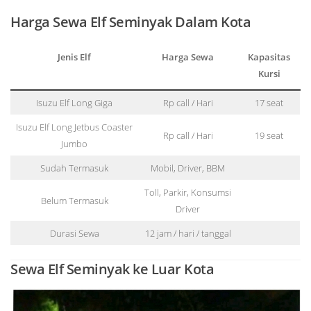
Harga Sewa Elf
Seminyak
Dalam Kota
Jenis Elf
Harga Sewa
Kapasitas
Kursi
Isuzu Elf Long Giga
Rp call / Hari
17 seat
Isuzu Elf Long Jetbus Coaster
Rp call / Hari
19 seat
Jumbo
Sudah Termasuk
Mobil, Driver, BBM
Toll, Parkir, Konsumsi
Belum Termasuk
Driver
Durasi Sewa
12 jam / hari / tanggal
Sewa Elf
Seminyak
ke Luar Kota