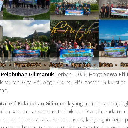
 Pelabuhan Gilimanuk
Terbaru 2026. Harga
Sewa Elf
uk
Murah: Giga Elf Long 17 kursi, Elf Coaster 19 kursi pe
mah.
ntal elf Pelabuhan Gilimanuk
yang murah dan terjang
olusi sarana transportasi terbaik untuk Anda. Pada u
erluan liburan wisata, kantor, bisnis, kunjungan kerja, 
 pemerintahan maupun perusahaan swasta) dan event ar