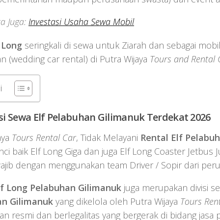
a Juga:
Investasi Usaha Sewa Mobil
f Long
seringkali di sewa untuk Ziarah dan sebagai mobil
n (wedding car rental) di Putra Wijaya
Tours and Rental 
i
i Sewa Elf
Pelabuhan Gilimanuk
Terdekat 2026
aya
Tours Rental Car
, Tidak Melayani
Rental Elf Pelabu
ci baik Elf Long Giga dan juga Elf Long Coaster Jetbus
jib dengan menggunakan team Driver / Sopir dari per
lf Long Pelabuhan Gilimanuk
juga merupakan divisi s
an Gilimanuk
yang dikelola oleh Putra Wijaya
Tours Ren
n resmi dan berlegalitas yang bergerak di bidang jasa 