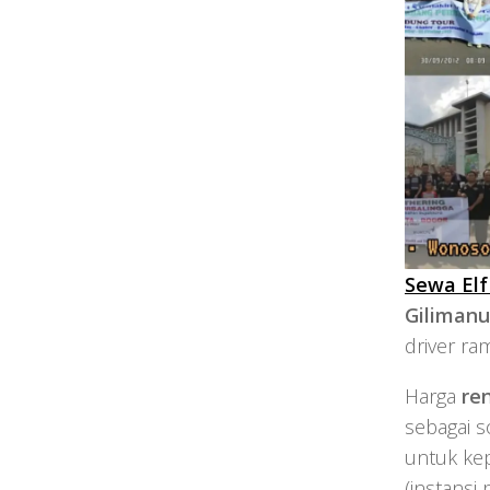
Sewa Elf
Giliman
driver ra
Harga
re
sebagai s
untuk kep
(instansi