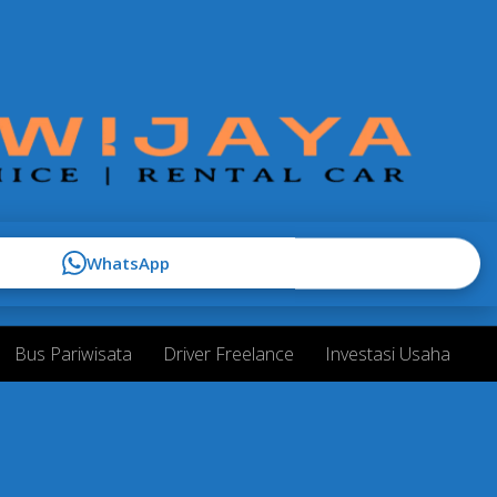
WhatsApp
Bus Pariwisata
Driver Freelance
Investasi Usaha