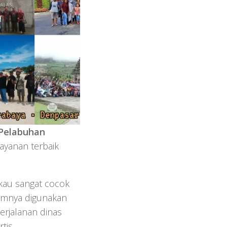
 Pelabuhan
layanan terbaik
kau sangat cocok
mumnya digunakan
perjalanan dinas
tis.