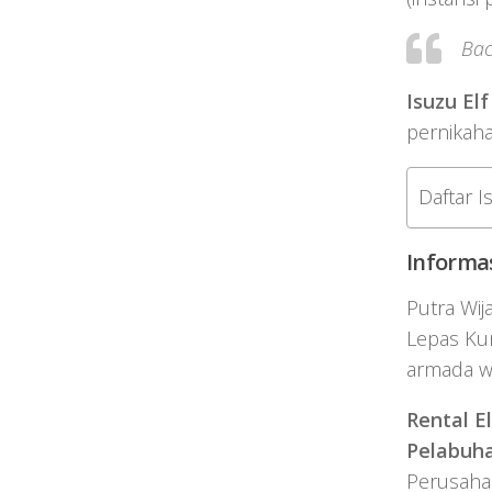
Bac
Isuzu El
pernikaha
Daftar Is
Informas
Putra Wij
Lepas Kun
armada wa
Rental E
Pelabuh
Perusahaa