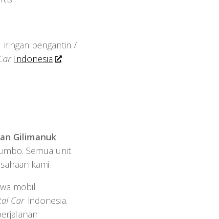
 iringan pengantin /
Car
Indonesia
.
han Gilimanuk
 Jumbo. Semua unit
usahaan kami.
ewa mobil
tal Car
Indonesia.
perjalanan