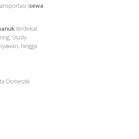
ransportasi (
sewa
imanuk
terdekat
ing, Study
ryawan, hingga
ta Domestik