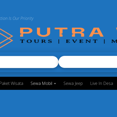
tion Is Our Priority
Paket Wisata
Sewa Mobil
Sewa Jeep
Live In Desa