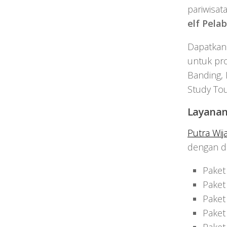
pariwisata
elf Pela
Dapatkan
untuk pr
Banding, 
Study Tou
Layanan
Putra Wij
dengan de
Paket
Paket
Paket
Paket 