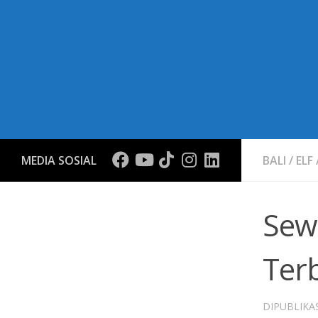
MEDIA SOSIAL
BALI
/
ELF
Sew
Ter
DIPUBLIKA