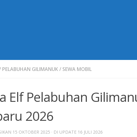
/
PELABUHAN GILIMANUK
/
SEWA MOBIL
a Elf Pelabuhan Giliman
baru 2026
SIKAN
15 OKTOBER 2025
· DI UPDATE
16 JULI 2026