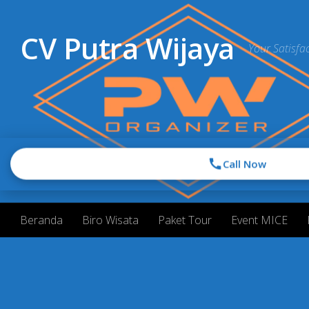
Skip to content
CV Putra Wijaya
Your Satisfac
Call Now
Beranda
Biro Wisata
Paket Tour
Event MICE