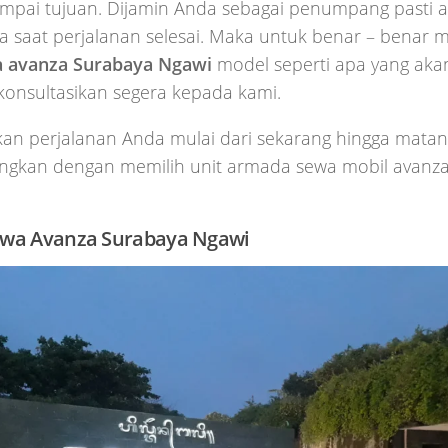
ampai tujuan. Dijamin Anda sebagai penumpang pasti 
a saat perjalanan selesai. Maka untuk benar – bena
 avanza Surabaya Ngawi
model seperti apa yang aka
konsultasikan segera kepada kami.
an perjalanan Anda mulai dari sekarang hingga matang
gkan dengan memilih unit armada sewa mobil avanz
ewa Avanza Surabaya
Ngawi