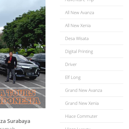
All New Avanza
All New Xenia
Desa Wisata
Digital Printing
Driver
Elf Long
Grand New Avanza
Grand New Xenia
Hiace Commuter
za Surabaya