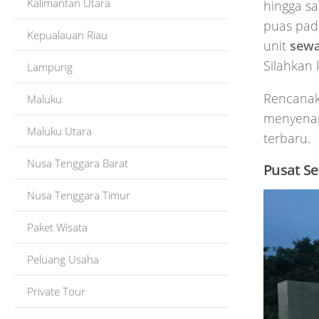
Kalimantan Utara
hingga s
puas pad
Kepualauan Riau
unit
sewa
Silahkan 
Lampung
Rencanak
Maluku
menyenan
Maluku Utara
terbaru.
Nusa Tenggara Barat
Pusat S
Nusa Tenggara Timur
Paket Wisata
Peluang Usaha
Private Tour