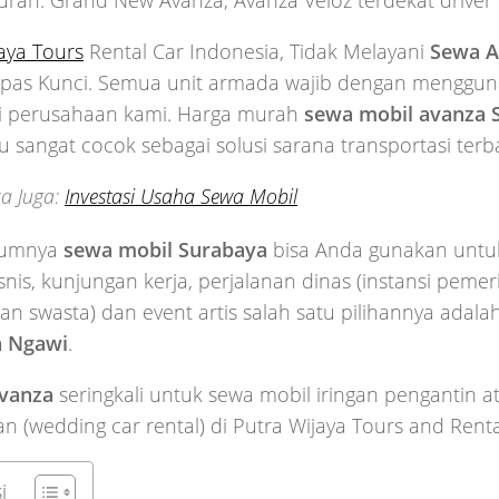
rah: Grand New Avanza, Avanza Veloz terdekat driver
aya Tours
Rental Car Indonesia, Tidak Melayani
Sewa A
pas Kunci. Semua unit armada wajib dengan mengguna
ri perusahaan kami. Harga murah
sewa mobil avanza 
u sangat cocok sebagai solusi sarana transportasi terb
a Juga:
Investasi Usaha Sewa Mobil
mumnya
sewa mobil Surabaya
bisa Anda gunakan untu
isnis, kunjungan kerja, perjalanan dinas (instansi pe
n swasta) dan event artis salah satu pilihannya adala
a
Ngawi
.
vanza
seringkali untuk sewa mobil iringan pengantin a
n (wedding car rental) di Putra Wijaya Tours and Renta
i