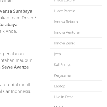
 ramah.
Hiace Luxury
vanza Surabaya
Hiace Premio
kan team Driver /
Innova Reborn
Surabaya
aik Anda.
Innova Venturer
Innova Zenix
k perjalanan
Jeep
merintahan maupun
Kali Serayu
h
Sewa Avanza
Kerjasama
tau rental mobil
Laptop
l Car Indonesia.
Live In Desa