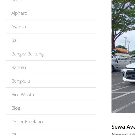
Alphard
Avanza
Bali
Bangka Belitung
Banten
Bengkulu
Biro Wisata
Blog
Driver Freelance
Sewa Av