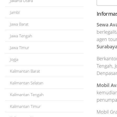
Jakarta Utara
Jambi
Informa
Jawa Barat
Sewa Av
berlegali
Jawa Tengah
agen tour
Surabay
Jawa Timur
Berkanto
Jogja
Tengah, J
Kalimantan Barat
Denpasar 
Kalimantan Selatan
Mobil Av
kemudian 
Kalimantan Tengah
penumpan
Kalimantan Timur
Mobil Gra