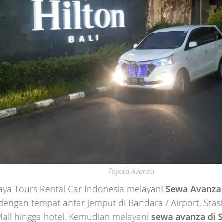
Toyota Avanza
aya Tours Rental Car Indonesia melayani
Sewa Avanza
dengan tempat antar jemput di Bandara / Airport, Stas
all hingga hotel. Kemudian melayani
sewa avanza di 