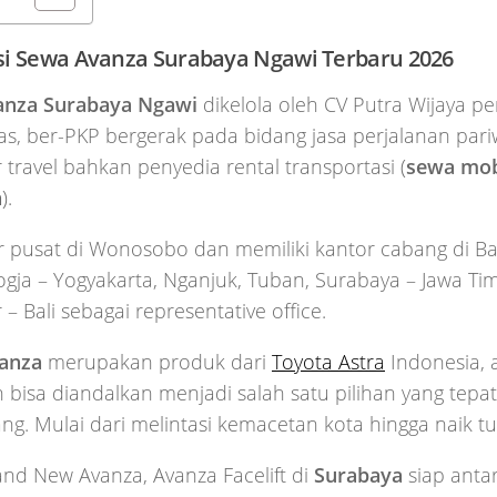
si Sewa Avanza Surabaya
Ngawi
Terbaru 2026
anza Surabaya Ngawi
dikelola oleh CV Putra Wijaya p
tas, ber-PKP bergerak pada bidang jasa perjalanan pariw
 travel bahkan penyedia rental transportasi (
sewa mob
a
).
r pusat di Wonosobo dan memiliki kantor cabang di B
ogja – Yogyakarta, Nganjuk, Tuban, Surabaya – Jawa Ti
– Bali sebagai representative office.
anza
merupakan produk dari
Toyota Astra
Indonesia, 
bisa diandalkan menjadi salah satu pilihan yang tepa
g. Mulai dari melintasi kemacetan kota hingga naik 
nd New Avanza, Avanza Facelift di
Surabaya
siap ant