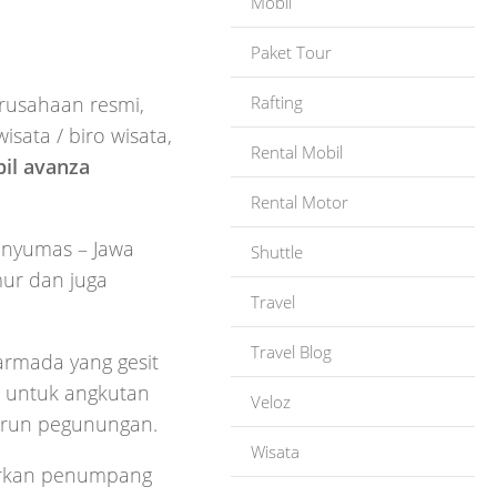
Mobil
Paket Tour
Rafting
erusahaan resmi,
isata / biro wisata,
Rental Mobil
il avanza
Rental Motor
anyumas – Jawa
Shuttle
mur dan juga
Travel
Travel Blog
armada yang gesit
t untuk angkutan
Veloz
turun pegunungan.
Wisata
arkan penumpang