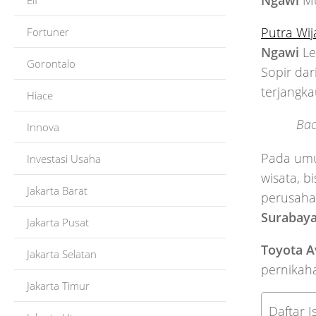
Ngawi
Mu
Elf
Putra Wij
Fortuner
Ngawi
Le
Gorontalo
Sopir da
terjangka
Hiace
Bac
Innova
Pada u
Investasi Usaha
wisata, b
Jakarta Barat
perusahaa
Surabay
Jakarta Pusat
Toyota A
Jakarta Selatan
pernikaha
Jakarta Timur
Daftar Is