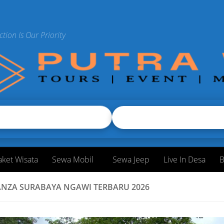
ction Is Our Priority
aket Wisata
Sewa Mobil
Sewa Jeep
Live In Desa
B
NZA SURABAYA NGAWI TERBARU 2026