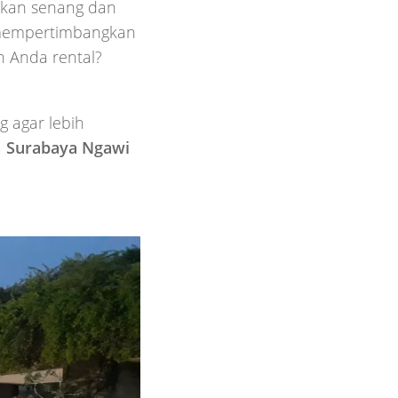
akan senang dan
r mempertimbangkan
n Anda rental?
 agar lebih
a
Surabaya Ngawi