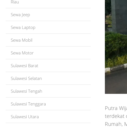
Riau
Sewa Jeep
Sewa Laptop
Sewa Mobil
Sewa Motor
Sulawesi Barat
Sulawesi Selatan
Sulawesi Tengah
Sulawesi Tenggara
Putra Wij
terdekat 
Sulawesi Utara
Rumah, M