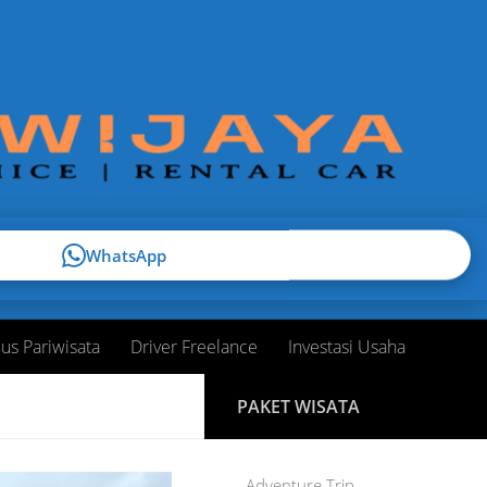
WhatsApp
us Pariwisata
Driver Freelance
Investasi Usaha
PAKET WISATA
Adventure Trip