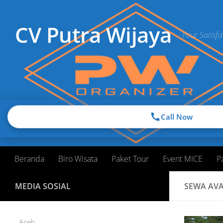
Skip to content
CV Putra Wijaya
Your Satisfa
Call Now
Beranda
Biro Wisata
Paket Tour
Event MICE
P
MEDIA SOSIAL
SEWA AVA
Aceh