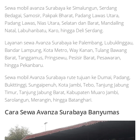
Sewa mobil avanza Surabaya ke Simalungun, Serdang
Bedagai, Samosir, Pakpak Bharat, Padang Lawas Utara,
Padang Lawas, Nias Utara, Selatan dan Barat, Mandailing
Natal, Labuhanbatu, Karo, hingga Deli Serdang.
Layanan sewa Avanza Surabaya ke Palembang, Lubuklinggau,
Bandar Lampung, Kota Metro, Way Kanan, Tulang Bawang
Barat, Tanggamus, Pringsewu, Pesisir Barat, Pesawaran,
hingga Pekanbaru.
Sewa mobil Avanza Surabaya rute tujuan ke Dumai, Padang,
Bukittinggi, Sungaipenuh, Kota Jambi, Tebo, Tanjung Jabung
Timur, Tanjung Jabung Barat, Kabupaten Muaro Jambi,
Sarolangun, Merangin, hingga Batanghari.
Cara Sewa Avanza Surabaya Banyumas