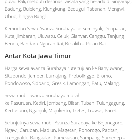
pulau Bali, meliputi destinasi wisata yang berada di Singaraja,
Badung, Buleleng, Klungkung, Bedugul, Tabanan, Mengwi,
Ubud, hingga Bangli.
Kemudian Sewa Avanza Surabaya ke Seminyak, Denpasar,
Kuta, Jimbaran, Uluwatu, Celuk, Gianyar, Canggu, Tanjung
Benoa, Bandara Ngurah Rai, Besakih – Pulau Bali.
Antar Kota Jawa Timur
Harga sewa avanza Surabaya rute tujuan ke Banyuwangi,
Situbondo, Jember, Lumajang, Probolinggo, Bromo,
Bondowoso, Sidoarjo, Gresik, Lamongan, Batu, Malang.
Sewa mobil avanza Surabaya murah
ke Pasuruan, Kediri, Jombang, Blitar, Tuban, Tulungagung,
Kertosono, Nganjuk, Mojokerto, Tretes, Trawas, Pacet.
Selanjutnya sewa mobil Avanza Surabaya ke Bojonegoro,
Ngawi, Caruban, Madiun, Magetan, Ponorogo, Pacitan,
Trenggalek. Bangkalan, Pamekasan, Sampang, Sumenep –