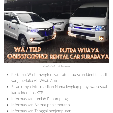
Rental Mobil Avanza
Pertama, Wajib mengirimkan foto atau scan identitas asli
yang berlaku via WhatsApp
Selanjutnya Informasikan Nama lengkap penyewa sesuai
kartu identitas KTP
Informasikan Jumlah Penumpang
Informasikan Alamat penjemputan
Informasikan Tanggal penjemputan