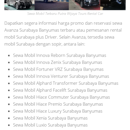
Sewa Mobil Terbaru Putra Wijaya Tours Rental Car
Dapatkan segera informasi harga promo dan reservasi sewa
Avanza Surabaya Banyumas terbaru atau pemesanan rental
mobil Surabaya plus Driver. Selain Avanza, tersedia sewa
mobil Surabaya dengan sopir, antara lain:
Sewa Mobil Innova Reborn Surabaya Banyumas
Sewa Mobil Innova Zenix Surabaya Banyumas
Sewa Mobil Fortuner VRZ Surabaya Banyumas
Sewa Mobil Innova Venturer Surabaya Banyumas
Sewa Mobil Alphard Transformer Surabaya Banyumas
Sewa Mobil Alphard Facelift Surabaya Banyumas
Sewa Mobil Hiace Commuter Surabaya Banyumas
Sewa Mobil Hiace Premio Surabaya Banyumas
Sewa Mobil Hiace Luxury Surabaya Banyumas
Sewa Mobil Xenia Surabaya Banyumas
Sewa Mobil Luxio Surabaya Banyumas