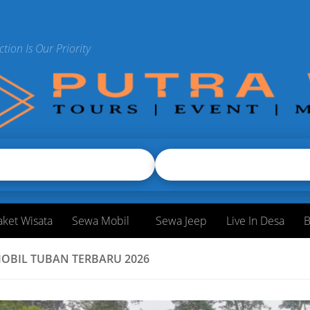
ction Is Our Priority
aket Wisata
Sewa Mobil
Sewa Jeep
Live In Desa
B
OBIL TUBAN TERBARU 2026