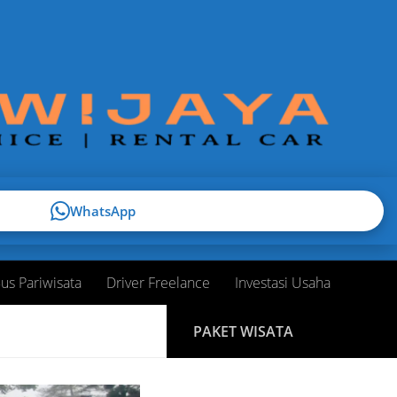
WhatsApp
us Pariwisata
Driver Freelance
Investasi Usaha
PAKET WISATA