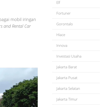
Elf
Fortuner
bagai mobil iringan
Gorontalo
s and Rental Car
Hiace
Innova
Investasi Usaha
Jakarta Barat
Jakarta Pusat
Jakarta Selatan
Jakarta Timur