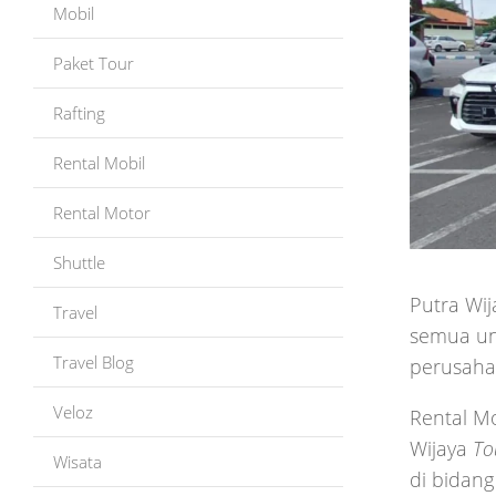
Mobil
Paket Tour
Rafting
Rental Mobil
Rental Motor
Shuttle
Putra Wi
Travel
semua un
Travel Blog
perusaha
Veloz
Rental Mo
Wijaya
To
Wisata
di bidang