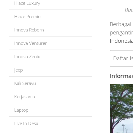
Hiace Luxury
Bac
Hiace Premio
Berbagai 
Innova Reborn
pengantin
Indonesi
Innova Venturer
Innova Zenix
Daftar Is
Jeep
Informas
Kali Serayu
Kerjasama
Laptop
Live In Desa