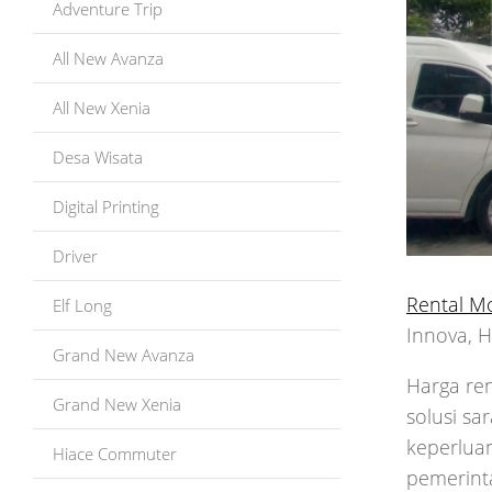
Adventure Trip
All New Avanza
All New Xenia
Desa Wisata
Digital Printing
Driver
Rental M
Elf Long
Innova, H
Grand New Avanza
Harga re
Grand New Xenia
solusi s
keperluan
Hiace Commuter
pemerint