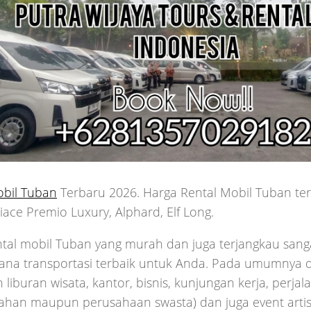
obil Tuban
Terbaru 2026. Harga Rental Mobil Tuban ter
iace Premio Luxury, Alphard, Elf Long.
ntal mobil Tuban yang murah dan juga terjangkau sang
arana transportasi terbaik untuk Anda. Pada umumnya 
 liburan wisata, kantor, bisnis, kunjungan kerja, perjal
ahan maupun perusahaan swasta) dan juga event artis