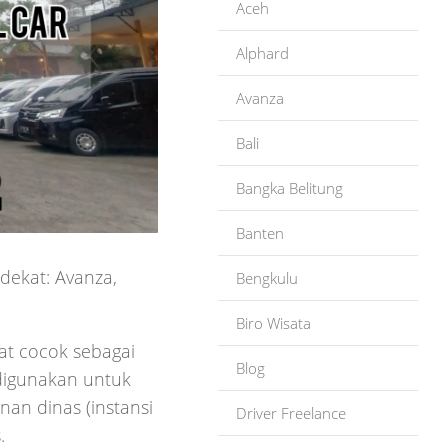
Aceh
Alphard
Avanza
Bali
Bangka Belitung
Banten
dekat: Avanza,
Bengkulu
Biro Wisata
at cocok sebagai
Blog
digunakan untuk
anan dinas (instansi
Driver Freelance
.