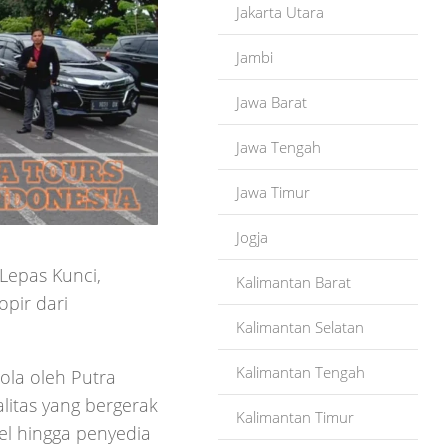
Jakarta Utara
Jambi
Jawa Barat
Jawa Tengah
Jawa Timur
Jogja
Lepas Kunci,
Kalimantan Barat
pir dari
Kalimantan Selatan
Kalimantan Tengah
ola oleh Putra
litas yang bergerak
Kalimantan Timur
vel hingga penyedia