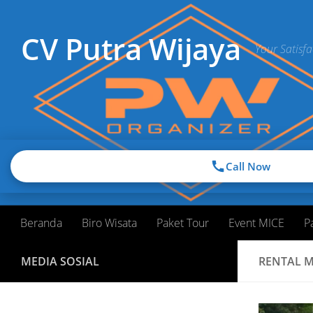
Skip to content
CV Putra Wijaya
Your Satisfa
Call Now
Beranda
Biro Wisata
Paket Tour
Event MICE
P
MEDIA SOSIAL
RENTAL M