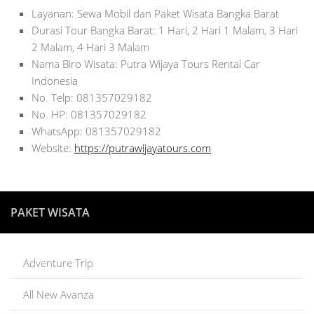
Layanan: Sewa Mobil dan Paket Wisata Bangka Barat
Durasi Tour Bangka Barat: 1 Hari, 2 Hari 1 Malam, 3 Hari
2 Malam, 4 Hari 3 Malam
Nama Biro Wisata: Putra Wijaya Tours Rental Car
Indonesia
No. Telp: 081357029182
No. HP: 081357029182
WhatsApp: 081357029182
Website:
https://putrawijayatours.com
PAKET WISATA
Adventure Trip
All New Avanza