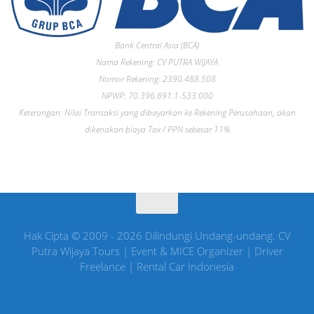
Bank Central Asia (BCA)
Nama Rekening: CV PUTRA WIJAYA
Nomor Rekening: 2390.488.508
NPWP: 70.396.691.1-533.000
Keterangan: Nilai Transaksi yang dibayarkan ke Rekening Perusahaan, akan
dikenakan biaya Tax / PPN sebesar 11%
Hak Cipta © 2009 - 2026 Dilindungi Undang-undang. CV
Putra Wijaya Tours | Event & MICE Organizer | Driver
Freelance | Rental Car Indonesia