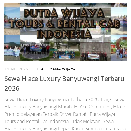
14 MEI 2026
OLEH
ADITYANA WIJAYA
Sewa Hiace Luxury Banyuwangi Terbaru
2026
Sewa Hiace Luxury Banyuwangi Terbaru 2026. Harga Sewa
Hiace Luxury Banyuwangi Murah: Hi Ace Commuter, Hiace
Premio pelayanan Terbaik Driver Ramah. Putra Wijaya
Tours and Rental Car Indonesia, Tidak Melayani Sewa
Hiace Luxury Banyuwangi Lepas Kunci. Semua unit armada