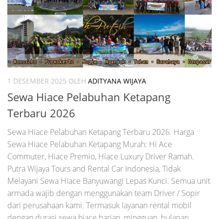
1 DESEMBER 2025
OLEH
ADITYANA WIJAYA
Sewa Hiace Pelabuhan Ketapang
Terbaru 2026
Sewa Hiace Pelabuhan Ketapang Terbaru 2026. Harga
Sewa Hiace Pelabuhan Ketapang Murah: Hi Ace
Commuter, Hiace Premio, Hiace Luxury Driver Ramah.
Putra Wijaya Tours and Rental Car Indonesia, Tidak
Melayani Sewa Hiace Banyuwangi Lepas Kunci. Semua unit
armada wajib dengan menggunakan team Driver / Sopir
dari perusahaan kami. Termasuk layanan rental mobil
dengan durasi sewa hiace harian, mingguan, bulanan