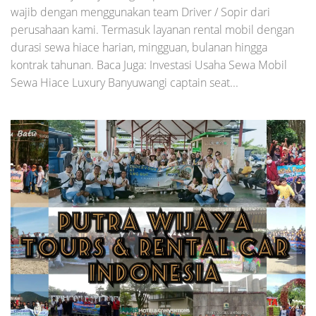
wajib dengan menggunakan team Driver / Sopir dari
perusahaan kami. Termasuk layanan rental mobil dengan
durasi sewa hiace harian, mingguan, bulanan hingga
kontrak tahunan. Baca Juga: Investasi Usaha Sewa Mobil
Sewa Hiace Luxury Banyuwangi captain seat...