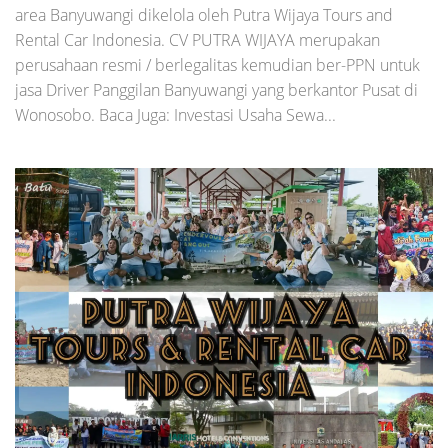
area Banyuwangi dikelola oleh Putra Wijaya Tours and
Rental Car Indonesia. CV PUTRA WIJAYA merupakan
perusahaan resmi / berlegalitas kemudian ber-PPN untuk
jasa Driver Panggilan Banyuwangi yang berkantor Pusat di
Wonosobo. Baca Juga: Investasi Usaha Sewa...