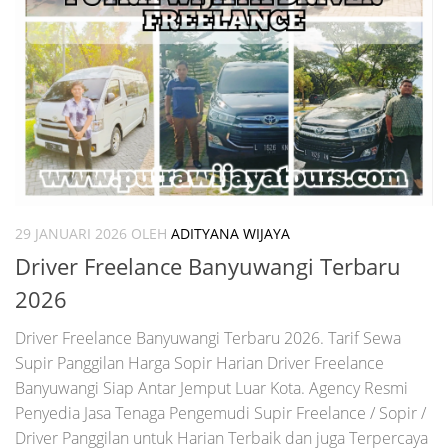
29 JANUARI 2026
OLEH
ADITYANA WIJAYA
Driver Freelance Banyuwangi Terbaru
2026
Driver Freelance Banyuwangi Terbaru 2026. Tarif Sewa
Supir Panggilan Harga Sopir Harian Driver Freelance
Banyuwangi Siap Antar Jemput Luar Kota. Agency Resmi
Penyedia Jasa Tenaga Pengemudi Supir Freelance / Sopir /
Driver Panggilan untuk Harian Terbaik dan juga Terpercaya