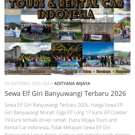
29 OKTOBER 2025
OLEH
ADITYANA WIJAYA
Sewa Elf Giri Banyuwangi Terbaru 2026
Sewa Elf Giri Banyuwangi Terbaru 2026. Harga Sewa Elf
Giri Banyuwangi Murah: Giga Elf Long 17 kursi, Elf Coaster
19 kursi terbaik driver ramah. Putra Wijaya Tours and
Rental Car Indonesia, Tidak Melayani Sewa Elf Giri
Banyuwangi Lepas Kunci. Semua unit armada wajib dengan