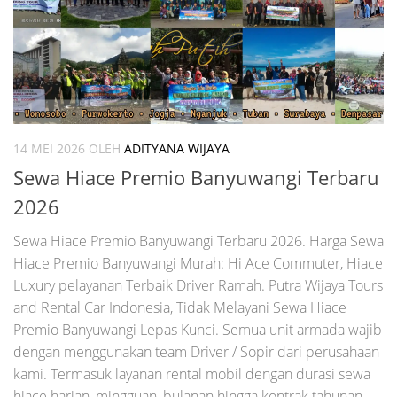
14 MEI 2026
OLEH
ADITYANA WIJAYA
Sewa Hiace Premio Banyuwangi Terbaru
2026
Sewa Hiace Premio Banyuwangi Terbaru 2026. Harga Sewa
Hiace Premio Banyuwangi Murah: Hi Ace Commuter, Hiace
Luxury pelayanan Terbaik Driver Ramah. Putra Wijaya Tours
and Rental Car Indonesia, Tidak Melayani Sewa Hiace
Premio Banyuwangi Lepas Kunci. Semua unit armada wajib
dengan menggunakan team Driver / Sopir dari perusahaan
kami. Termasuk layanan rental mobil dengan durasi sewa
hiace harian, mingguan, bulanan hingga kontrak tahunan.