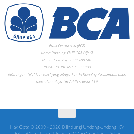
Bank Central Asia (BCA)
Nama Rekening: CV PUTRA WIJAYA
Nomor Rekening: 2390.488.508
NPWP: 70.396.691.1-533.000
Keterangan: Nilai Transaksi yang dibayarkan ke Rekening Perusahaan, akan
dikenakan biaya Tax / PPN sebesar 11%
Hak Cipta © 2009 - 2026 Dilindungi Undang-undang. CV
Putra Wijaya Tours | Event & MICE Organizer | Driver