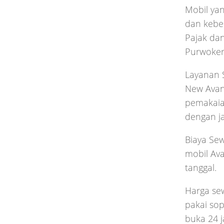
Mobil yan
dan keber
Pajak dan
Purwokert
Layanan S
New Avanz
pemakaia
dengan ja
Biaya Sew
mobil Ava
tanggal.
Harga se
pakai sop
buka 24 