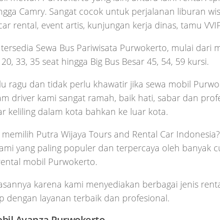
ngga Camry. Sangat cocok untuk perjalanan liburan wisa
ar rental, event artis, kunjungan kerja dinas, tamu VVIP
u tersedia Sewa Bus Pariwisata Purwokerto, mulai dari
 20, 33, 35 seat hingga Big Bus Besar 45, 54, 59 kursi.
lu ragu dan tidak perlu khawatir jika sewa mobil Purw
am driver kami sangat ramah, baik hati, sabar dan profe
 keliling dalam kota bahkan ke luar kota.
memilih Putra Wijaya Tours and Rental Car Indonesia
 kami yang paling populer dan terpercaya oleh banyak 
ental mobil Purwokerto.
alasannya karena kami menyediakan berbagai jenis rent
p dengan layanan terbaik dan profesional.
bil Avanza Purwokerto