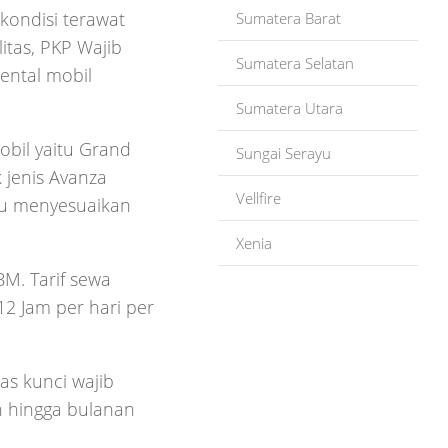
kondisi terawat
Sumatera Barat
litas, PKP Wajib
Sumatera Selatan
rental mobil
Sumatera Utara
obil yaitu Grand
Sungai Serayu
 jenis Avanza
Vellfire
au menyesuaikan
Xenia
M. Tarif sewa
12 Jam per hari per
as kunci wajib
an hingga bulanan