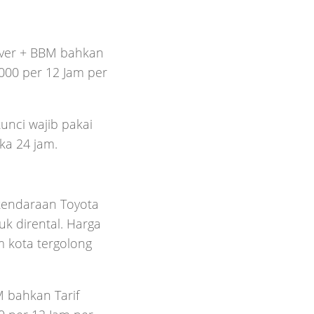
iver + BBM bahkan
.000 per 12 Jam per
unci wajib pakai
ka 24 jam.
kendaraan Toyota
uk dirental. Harga
 kota tergolong
 bahkan Tarif