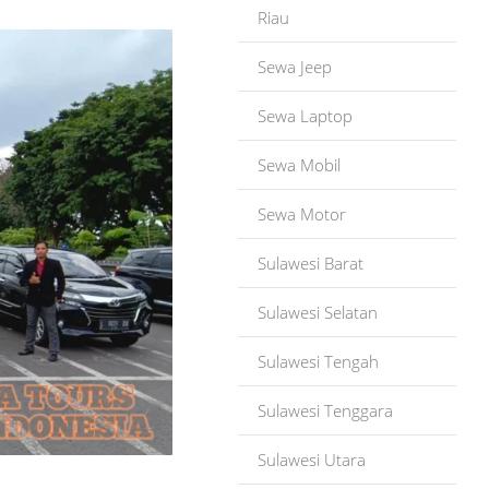
Riau
Sewa Jeep
Sewa Laptop
Sewa Mobil
Sewa Motor
Sulawesi Barat
Sulawesi Selatan
Sulawesi Tengah
Sulawesi Tenggara
Sulawesi Utara