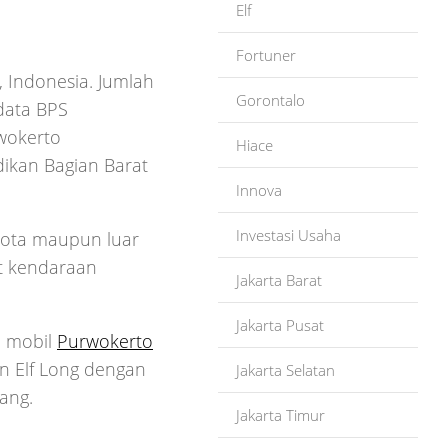
Elf
Fortuner
 Indonesia. Jumlah
Gorontalo
data BPS
wokerto
Hiace
ikan Bagian Barat
Innova
Investasi Usaha
kota maupun luar
it kendaraan
Jakarta Barat
Jakarta Pusat
a mobil
Purwokerto
an Elf Long dengan
Jakarta Selatan
ang.
Jakarta Timur