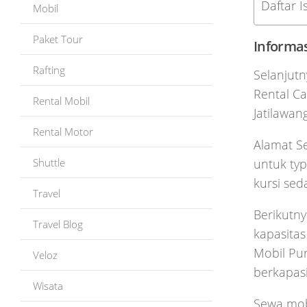
Daftar Is
Mobil
Paket Tour
Informa
Rafting
Selanjutn
Rental Ca
Rental Mobil
Jatilawa
Rental Motor
Alamat S
Shuttle
untuk ty
kursi sed
Travel
Berikutn
Travel Blog
kapasita
Mobil Pur
Veloz
berkapas
Wisata
Sewa mobi