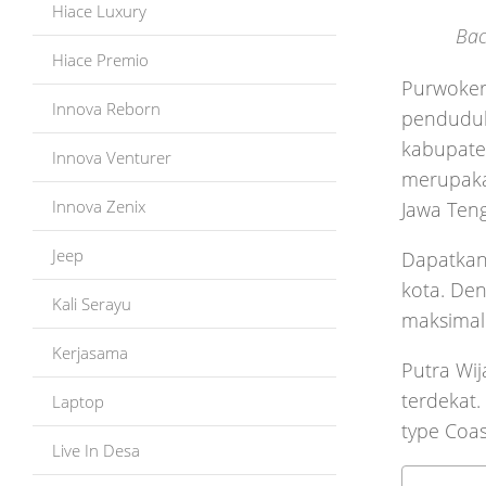
Hiace Luxury
Bac
Hiace Premio
Purwoker
Innova Reborn
penduduk
kabupate
Innova Venturer
merupaka
Innova Zenix
Jawa Ten
Jeep
Dapatkan
kota. Den
Kali Serayu
maksimal 
Kerjasama
Putra Wi
terdekat.
Laptop
type Coas
Live In Desa