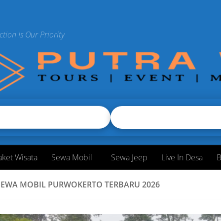
ction Is Our Priority
aket Wisata
Sewa Mobil
Sewa Jeep
Live In Desa
B
SEWA MOBIL PURWOKERTO TERBARU 2026