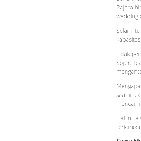
Pajero hi
wedding c
Selain it
kapasitas
Tidak per
Sopir. Te
mengantar
Mengapa 
saat ini,
mencari r
Hal ini, 
terlengka
Sewa Mo