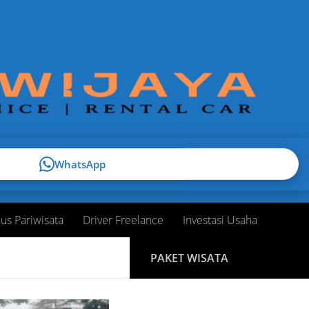
WhatsApp
us Pariwisata
Driver Freelance
Investasi Usaha
PAKET WISATA