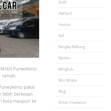
Aceh
Alphard
Avanza
Bali
Bangka Belitung
Banten
 Mobil Purwokerto
Bengkulu
r ramah.
Biro Wisata
urwokerto pakai
Blog
n lebih berkesan
lam kota maupun ke
Driver Freelance