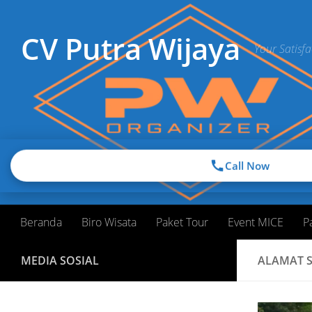
Skip to content
CV Putra Wijaya
Your Satisfa
Call Now
Beranda
Biro Wisata
Paket Tour
Event MICE
P
MEDIA SOSIAL
ALAMAT 