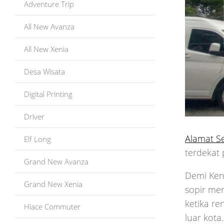
Adventure Trip
All New Avanza
All New Xenia
Desa Wisata
Digital Printing
Driver
Alamat S
Elf Long
terdekat 
Grand New Avanza
Demi Ken
Grand New Xenia
sopir men
ketika re
Hiace Commuter
luar kota.