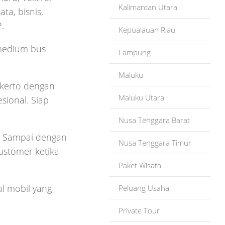
Kalimantan Utara
ta, bisnis,
.
Kepualauan Riau
 medium bus
Lampung
Maluku
okerto dengan
Maluku Utara
sional. Siap
Nusa Tenggara Barat
? Sampai dengan
Nusa Tenggara Timur
customer ketika
Paket Wisata
al mobil yang
Peluang Usaha
Private Tour