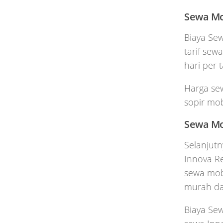
Sewa Mo
Biaya Se
tarif sew
hari per 
Harga sew
sopir mob
Sewa Mo
Selanjut
Innova Re
sewa mob
murah da
Biaya Se