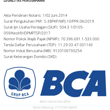
LEGALITAS PERUSAHAAN
Akta Pendirian Notaris: 1/02 Juni 2014
Surat Pengukuhan PKP: S-38PKP/WPJ.10/PPK.06/2019
Surat Ijin Usaha Perdagan (SIUP): 504.3.1/0105-
059/Kecil/IV/DPMPTSP/2017
Nomor Pokok Wajib Pajak (NPWP): 70.396.691.1-533.000
Tanda Daftar Perusahaan (TDP): 11.29.03.47.001143
Nomor Induk Berusaha (NIB): 9120106730254
Surat Keterangan Domilisi (SKD)
Bank Central Asia (BCA)
Nama Rekening: CV PUTRA WIJAYA