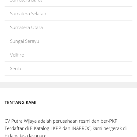
Sumatera Selatan
Sumatera Utara
Sungai Serayu
Vellfire
Xenia
TENTANG KAMI
CV Putra Wijaya adalah perusahaan resmi dan ber-PKP.
Terdaftar di E-Katalog LKPP dan INAPROC, kami bergerak di
bidang jasa layanan: