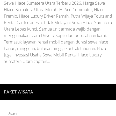
Sewa Hiace Sumatera Utara Terbaru 2026. Harga Sewa
Hiace Sumatera Utara Murah: Hi Ace Commuter, Hiace
Premio, Hiace Luxury Driver Ramah. Putra Wijaya Tours and
Rental Car Indonesia, Tidak Melayani Sewa Hiace Sumatera
Utara Lepas Kunci. Semua unit armada wajib dengan
menggunakan team Driver / Sopir dari perusahaan kami.
Termasuk layanan rental mobil dengan durasi sewa hiace
harian, mingguan, bulanan hingga kontrak tahunan. Baca
Juga: Investasi Usaha Sewa Mobil Rental Hiace Luxury
Sumatera Utara captain...
PAKET WISATA
Aceh