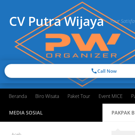
Skip to content
CV Putra Wijaya
Your Satisfa
Call Now
Beranda
Biro Wisata
Paket Tour
Event MICE
P
MEDIA SOSIAL
PAKPAK 
Aceh