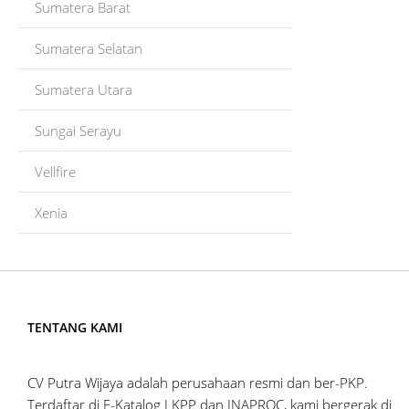
Sumatera Barat
Sumatera Selatan
Sumatera Utara
Sungai Serayu
Vellfire
Xenia
TENTANG KAMI
CV Putra Wijaya adalah perusahaan resmi dan ber-PKP.
Terdaftar di E-Katalog LKPP dan INAPROC, kami bergerak di