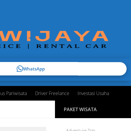
WhatsApp
us Pariwisata
Driver Freelance
Investasi Usaha
PAKET WISATA
Adventure Trip