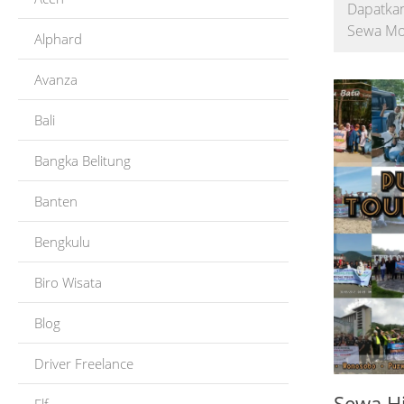
Dapatkan
Sewa Mob
Alphard
Avanza
Bali
Bangka Belitung
Banten
Bengkulu
Biro Wisata
Blog
Driver Freelance
Sewa H