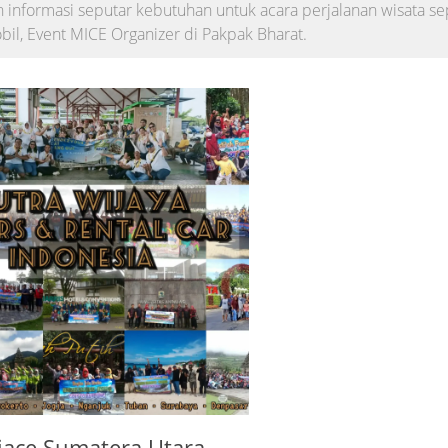
 informasi seputar kebutuhan untuk acara perjalanan wisata sep
il, Event MICE Organizer di Pakpak Bharat.
iace Sumatera Utara