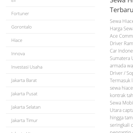
Elf
Terbar
Fortuner
Sewa Hiace
Gorontalo
Harga Sewa
Ace Commut
Hiace
Driver Ram
Car Indone
Innova
Sumatera U
armada wa
Investasi Usaha
Driver / So
Jakarta Barat
Termasuk l
sewa hiace
Jakarta Pusat
kontrak ta
Sewa Mobil
Jakarta Selatan
Utara capta
hingga tamu
Jakarta Timur
seringkali 
pengantin 