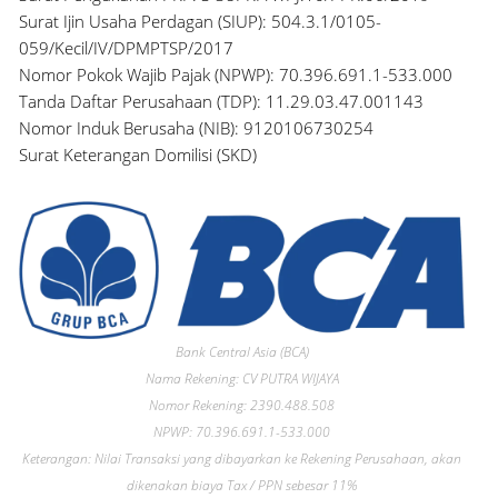
Surat Ijin Usaha Perdagan (SIUP): 504.3.1/0105-
059/Kecil/IV/DPMPTSP/2017
Nomor Pokok Wajib Pajak (NPWP): 70.396.691.1-533.000
Tanda Daftar Perusahaan (TDP): 11.29.03.47.001143
Nomor Induk Berusaha (NIB): 9120106730254
Surat Keterangan Domilisi (SKD)
Bank Central Asia (BCA)
Nama Rekening: CV PUTRA WIJAYA
Nomor Rekening: 2390.488.508
NPWP: 70.396.691.1-533.000
Keterangan: Nilai Transaksi yang dibayarkan ke Rekening Perusahaan, akan
dikenakan biaya Tax / PPN sebesar 11%