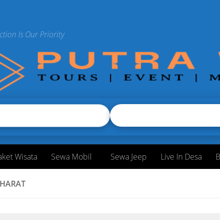
ction Is Our Priority
aket Wisata
Sewa Mobil
Sewa Jeep
Live In Desa
B
BHARAT