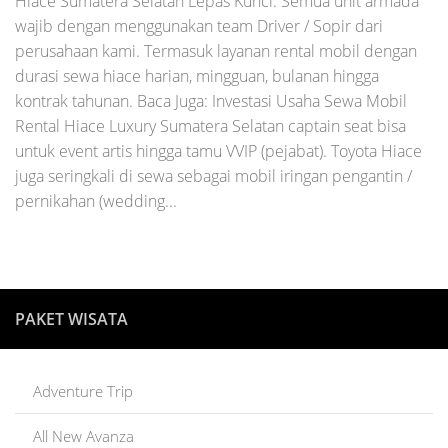
Hiace Sumatera Selatan Lepas Kunci. Semua unit armada
wajib dengan menggunakan team Driver / Sopir dari
perusahaan kami. Termasuk layanan rental mobil dengan
durasi sewa hiace harian, mingguan, bulanan hingga
kontrak tahunan. Baca Juga: Investasi Usaha Sewa Mobil
Rental Hiace Luxury Sumatera Selatan captain seat bisa
untuk event artis hingga tamu VVIP (pejabat). Toyota Hiace
juga seringkali di sewa sebagai mobil iringan pengantin /
pernikahan (wedding...
PAKET WISATA
Adventure Trip
All New Avanza