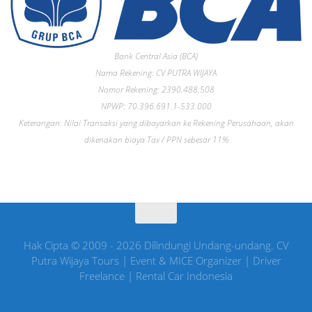
Bank Central Asia (BCA)
Nama Rekening: CV PUTRA WIJAYA
Nomor Rekening: 2390.488.508
NPWP: 70.396.691.1-533.000
Keterangan: Nilai Transaksi yang dibayarkan ke Rekening Perusahaan, akan
dikenakan biaya Tax / PPN sebesar 11%
Hak Cipta © 2009 - 2026 Dilindungi Undang-undang. CV
Putra Wijaya Tours | Event & MICE Organizer | Driver
Freelance | Rental Car Indonesia