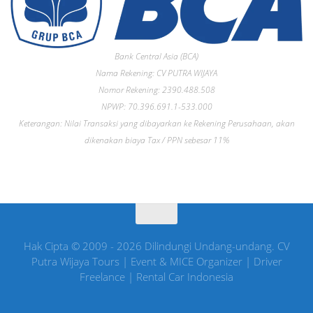
Bank Central Asia (BCA)
Nama Rekening: CV PUTRA WIJAYA
Nomor Rekening: 2390.488.508
NPWP: 70.396.691.1-533.000
Keterangan: Nilai Transaksi yang dibayarkan ke Rekening Perusahaan, akan
dikenakan biaya Tax / PPN sebesar 11%
Hak Cipta © 2009 - 2026 Dilindungi Undang-undang. CV
Putra Wijaya Tours | Event & MICE Organizer | Driver
Freelance | Rental Car Indonesia