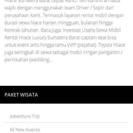
Hiace Sumatera Barat Lepas Kunci. Semua unit armada
wajib dengan menggunakan team Driver / Sopir dari
perusahaan kami. Termasuk layanan rental mobil dengan
durasi sewa hiace harian, mingguan, bulanan hingga
kontrak tahunan. Baca Juga: Investasi Usaha Sewa Mobil
Rental Hiace Luxury Sumatera Barat captain seat bisa
untuk event artis hingga tamu VVIP (pejabat). Toyota Hiace
juga seringkali di sewa sebagai mobil iringan pengantin /
pernikahan (wedding...
PAKET WISATA
Adventure Trip
All New Avanza