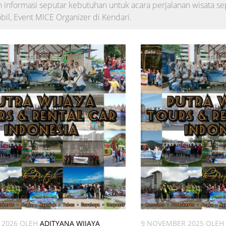
 informasi seputar kebutuhan untuk acara perjalanan wisata sep
il, Event MICE Organizer di Kendari.
 2026
OLEH
ADITYANA WIJAYA
9 NOVEMBER 2025
OLEH