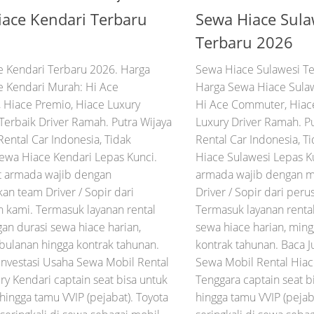
ace Kendari Terbaru
Sewa Hiace Sula
Terbaru 2026
 Kendari Terbaru 2026. Harga
Sewa Hiace Sulawesi Te
 Kendari Murah: Hi Ace
Harga Sewa Hiace Sula
Hiace Premio, Hiace Luxury
Hi Ace Commuter, Hiac
Terbaik Driver Ramah. Putra Wijaya
Luxury Driver Ramah. Pu
Rental Car Indonesia, Tidak
Rental Car Indonesia, T
ewa Hiace Kendari Lepas Kunci.
Hiace Sulawesi Lepas K
t armada wajib dengan
armada wajib dengan 
n team Driver / Sopir dari
Driver / Sopir dari per
 kami. Termasuk layanan rental
Termasuk layanan renta
an durasi sewa hiace harian,
sewa hiace harian, min
bulanan hingga kontrak tahunan.
kontrak tahunan. Baca J
 Investasi Usaha Sewa Mobil Rental
Sewa Mobil Rental Hiac
ry Kendari captain seat bisa untuk
Tenggara captain seat bi
 hingga tamu VVIP (pejabat). Toyota
hingga tamu VVIP (pejab