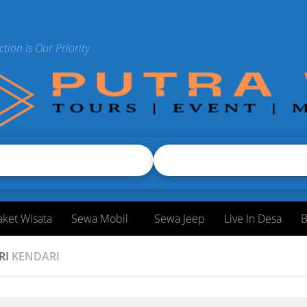
ction Is Our Priority
aket Wisata
Sewa Mobil
Sewa Jeep
Live In Desa
B
RI
KENDARI