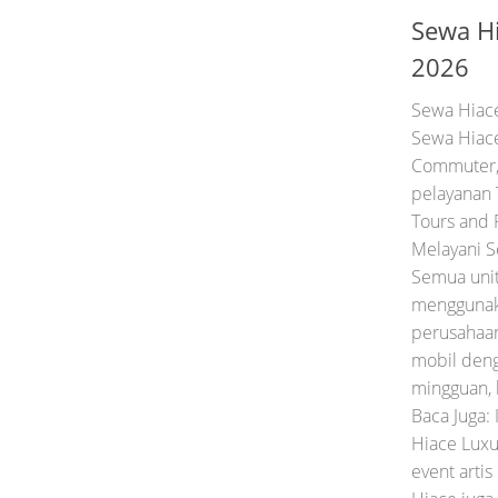
Sewa Hi
2026
Sewa Hiace
Sewa Hiace
Commuter, 
pelayanan 
Tours and 
Melayani S
Semua uni
menggunaka
perusahaan
mobil deng
mingguan, 
Baca Juga:
Hiace Luxu
event artis