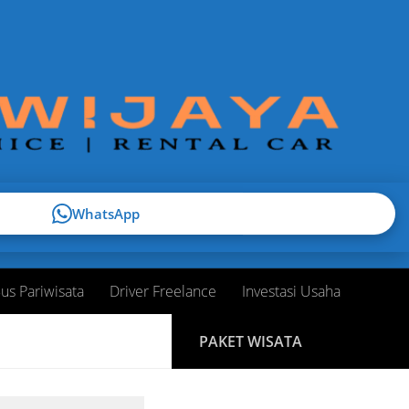
WhatsApp
us Pariwisata
Driver Freelance
Investasi Usaha
PAKET WISATA