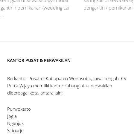
 seringkali di sewa sebagai mobil
seringkali di sewa sebag
ngantin / pernikahan (wedding car
pengantin / pernikahan (
...
KANTOR PUSAT & PERWAKILAN
Berkantor Pusat di Kabupaten Wonosobo, Jawa Tengah. CV
Putra Wijaya memiliki kantor cabang atau perwakilan
diberbagai kota, antara lain:
Purwokerto
Jogja
Nganjuk
Sidoarjo