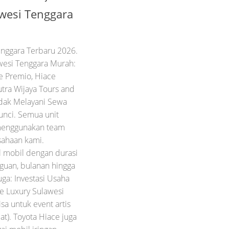
wesi Tenggara
nggara Terbaru 2026.
wesi Tenggara Murah:
e Premio, Hiace
tra Wijaya Tours and
idak Melayani Sewa
unci. Semua unit
menggunakan team
usahaan kami.
l mobil dengan durasi
gguan, bulanan hingga
uga: Investasi Usaha
e Luxury Sulawesi
sa untuk event artis
at). Toyota Hiace juga