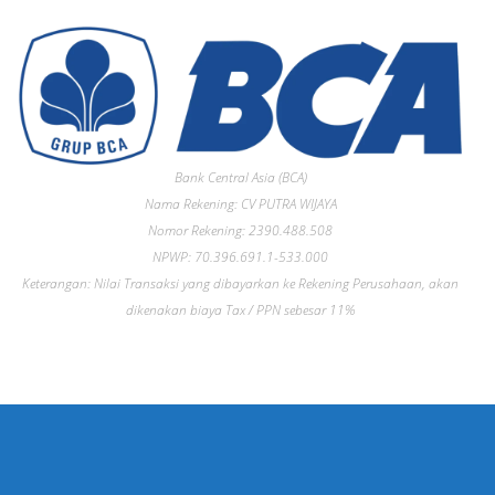
Bank Central Asia (BCA)
Nama Rekening: CV PUTRA WIJAYA
Nomor Rekening: 2390.488.508
NPWP: 70.396.691.1-533.000
Keterangan: Nilai Transaksi yang dibayarkan ke Rekening Perusahaan, akan
dikenakan biaya Tax / PPN sebesar 11%