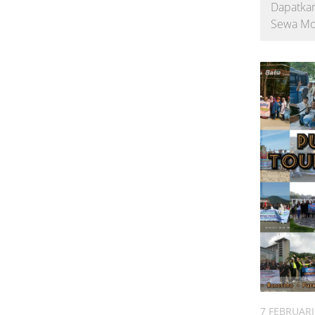
Dapatkan
Sewa Mob
7 FEBRUARI