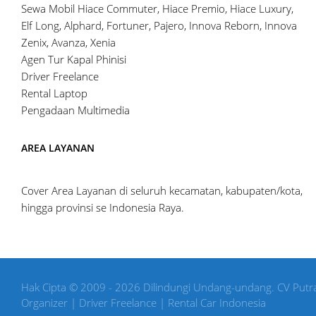
Sewa Mobil Hiace Commuter, Hiace Premio, Hiace Luxury,
Elf Long, Alphard, Fortuner, Pajero, Innova Reborn, Innova
Zenix, Avanza, Xenia
Agen Tur Kapal Phinisi
Driver Freelance
Rental Laptop
Pengadaan Multimedia
AREA LAYANAN
Cover Area Layanan di seluruh kecamatan, kabupaten/kota,
hingga provinsi se Indonesia Raya.
Hak Cipta © 2009 - 2026 Dilindungi Undang-undang. CV Putra
Organizer | Driver Freelance | Rental Car Indonesia