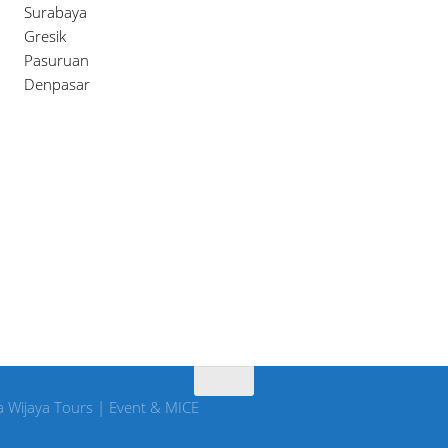
Surabaya
Gresik
Pasuruan
Denpasar
 Wijaya Tours | Event & MICE