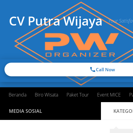
Skip to content
CV Putra Wijaya
Your Satisfa
Call Now
Beranda
Biro Wisata
Paket Tour
Event MICE
P
MEDIA SOSIAL
KATEGO