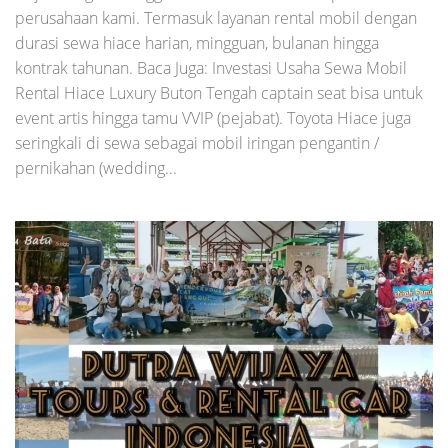
perusahaan kami. Termasuk layanan rental mobil dengan
durasi sewa hiace harian, mingguan, bulanan hingga
kontrak tahunan. Baca Juga: Investasi Usaha Sewa Mobil
Rental Hiace Luxury Buton Tengah captain seat bisa untuk
event artis hingga tamu VVIP (pejabat). Toyota Hiace juga
seringkali di sewa sebagai mobil iringan pengantin /
pernikahan (wedding...