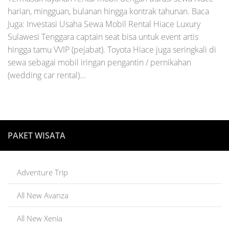
harian, mingguan, bulanan hingga kontrak tahunan. Baca
Juga: Investasi Usaha Sewa Mobil Rental Hiace Luxury
Sulawesi Tenggara captain seat bisa untuk event artis
hingga tamu VVIP (pejabat). Toyota Hiace juga seringkali di
sewa sebagai mobil iringan pengantin / pernikahan
(wedding car rental)...
PAKET WISATA
Adventure Trip
All New Avanza
All New Xenia