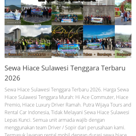
Sewa Hiace Sulawesi Tenggara Terbaru
2026
Sewa Hiace Sulawesi Tenggara Terbaru 2026. Harga Sewa
Hiace Sulawesi Tenggara Murah: Hi Ace Commuter, Hiace
Premio, Hiace Luxury Driver Ramah. Putra Wijaya Tours and
Rental Car Indonesia, Tidak Melayani Sewa Hiace Sulawesi
Lepas Kunci. Semua unit armada wajib dengan
menggunakan team Driver / Sopir dari perusahaan kami.
Termasuk layanan rental mobil dengan durasi sewa hiace