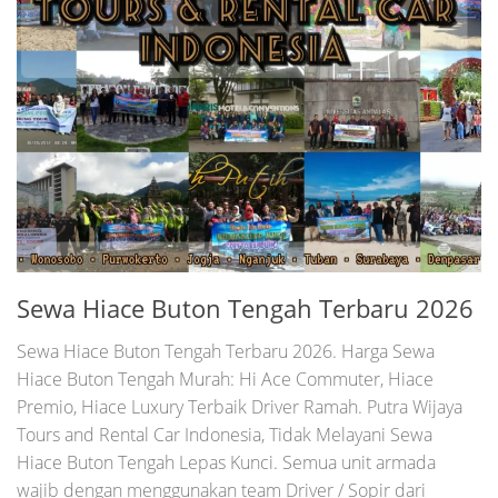
Sewa Hiace Buton Tengah Terbaru 2026
Sewa Hiace Buton Tengah Terbaru 2026. Harga Sewa
Hiace Buton Tengah Murah: Hi Ace Commuter, Hiace
Premio, Hiace Luxury Terbaik Driver Ramah. Putra Wijaya
Tours and Rental Car Indonesia, Tidak Melayani Sewa
Hiace Buton Tengah Lepas Kunci. Semua unit armada
wajib dengan menggunakan team Driver / Sopir dari