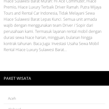
Hiace Sulawesi Barat Murah: Hi Ace Commuter, Hiace
Premio, Hiace Luxury Terbaik Driver Ramah. Putra Wijaya
Tours and Rental Car Indonesia, Tidak Melayani Sewa
Hiace Sulawesi Barat Lepas Kunci. Semua unit armada
wajib dengan menggunakan team Driver / Sopir dari
perusahaan kami. Termasuk layanan rental mobil dengan
durasi sewa hiace harian, mingguan, bulanan hingga
kontrak tahunan. Baca Juga: Investasi Usaha Sewa Mobil
Rental Hiace Luxury Sulawesi Barat...
PAKET WISATA
Aceh