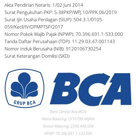
Akta Pendirian Notaris: 1/02 Juni 2014
Surat Pengukuhan PKP: S-38PKP/WPJ.10/PPK.06/2019
Surat Ijin Usaha Perdagan (SIUP): 504.3.1/0105-
059/Kecil/IV/DPMPTSP/2017
Nomor Pokok Wajib Pajak (NPWP): 70.396.691.1-533.000
Tanda Daftar Perusahaan (TDP): 11.29.03.47.001143
Nomor Induk Berusaha (NIB): 9120106730254
Surat Keterangan Domilisi (SKD)
Bank Central Asia (BCA)
Nama Rekening: CV PUTRA WIJAYA
Nomor Rekening: 2390.488.508
NPWP: 70.396.691.1-533.000