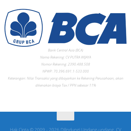
Bank Central Asia (BCA)
Nama Rekening: CV PUTRA WIJAYA
Nomor Rekening: 2390.488.508
NPWP: 70.396.691.1-533.000
Keterangan: Nilai Transaksi yang dibayarkan ke Rekening Perusahaan, akan
dikenakan biaya Tax / PPN sebesar 11%
Hak Cipta © 2009 - 2026 Dilindungi Undang-undang. CV