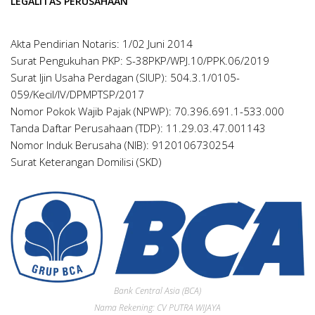
LEGALITAS PERUSAHAAN
Akta Pendirian Notaris: 1/02 Juni 2014
Surat Pengukuhan PKP: S-38PKP/WPJ.10/PPK.06/2019
Surat Ijin Usaha Perdagan (SIUP): 504.3.1/0105-
059/Kecil/IV/DPMPTSP/2017
Nomor Pokok Wajib Pajak (NPWP): 70.396.691.1-533.000
Tanda Daftar Perusahaan (TDP): 11.29.03.47.001143
Nomor Induk Berusaha (NIB): 9120106730254
Surat Keterangan Domilisi (SKD)
Bank Central Asia (BCA)
Nama Rekening: CV PUTRA WIJAYA