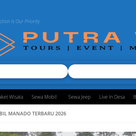
ction Is Our Priority
aket Wisata
Sewa Mobil
Sewa Jeep
Live In Desa
B
BIL MANADO TERBARU 2026