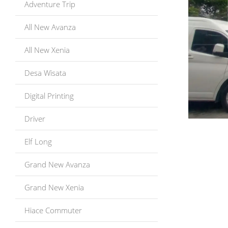
Adventure Trip
All New Avanza
All New Xenia
Desa Wisata
Digital Printing
Driver
Elf Long
Grand New Avanza
Grand New Xenia
Hiace Commuter