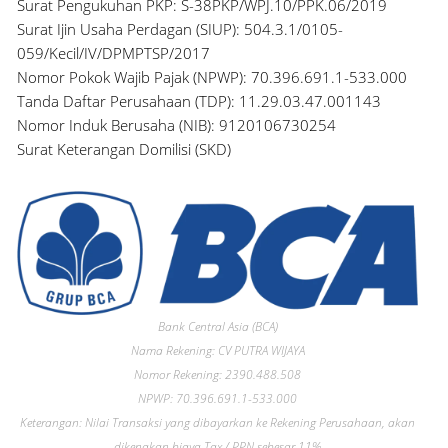
Surat Pengukuhan PKP: S-38PKP/WPJ.10/PPK.06/2019
Surat Ijin Usaha Perdagan (SIUP): 504.3.1/0105-
059/Kecil/IV/DPMPTSP/2017
Nomor Pokok Wajib Pajak (NPWP): 70.396.691.1-533.000
Tanda Daftar Perusahaan (TDP): 11.29.03.47.001143
Nomor Induk Berusaha (NIB): 9120106730254
Surat Keterangan Domilisi (SKD)
Bank Central Asia (BCA)
Nama Rekening: CV PUTRA WIJAYA
Nomor Rekening: 2390.488.508
NPWP: 70.396.691.1-533.000
Keterangan: Nilai Transaksi yang dibayarkan ke Rekening Perusahaan, akan
dikenakan biaya Tax / PPN sebesar 11%