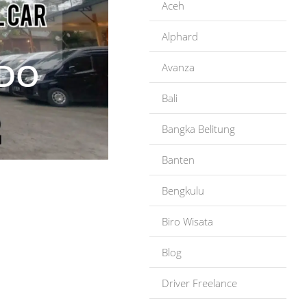
Aceh
Alphard
ADO
Avanza
Bali
Bangka Belitung
Banten
Bengkulu
Biro Wisata
Blog
Driver Freelance