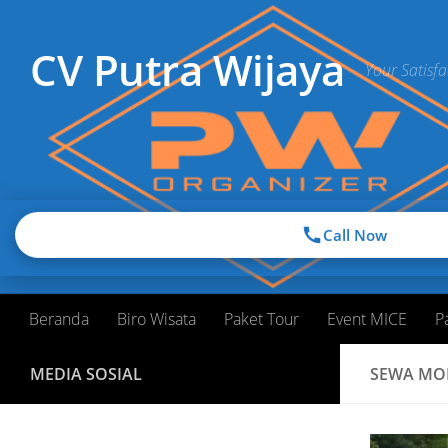
Skip to content
CV Putra Wijaya
Your Satisfa
Call Now
Beranda
Biro Wisata
Paket Tour
Event MICE
P
MEDIA SOSIAL
SEWA MO