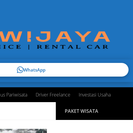
WhatsApp
us Pariwisata
Driver Freelance
Investasi Usaha
PAKET WISATA