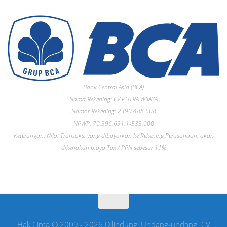
Bank Central Asia (BCA)
Nama Rekening: CV PUTRA WIJAYA
Nomor Rekening: 2390.488.508
NPWP: 70.396.691.1-533.000
Keterangan: Nilai Transaksi yang dibayarkan ke Rekening Perusahaan, akan
dikenakan biaya Tax / PPN sebesar 11%
Hak Cipta © 2009 - 2026 Dilindungi Undang-undang. CV