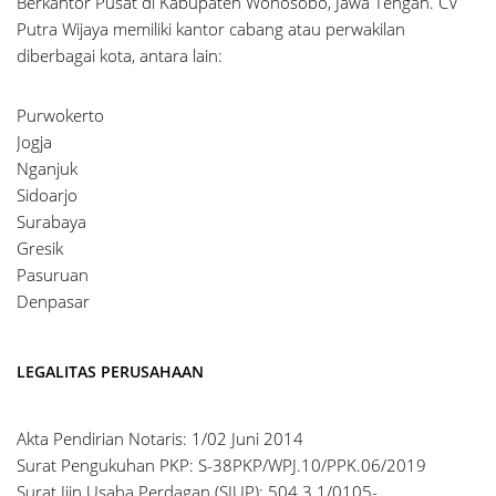
Berkantor Pusat di Kabupaten Wonosobo, Jawa Tengah. CV
Putra Wijaya memiliki kantor cabang atau perwakilan
diberbagai kota, antara lain:
Purwokerto
Jogja
Nganjuk
Sidoarjo
Surabaya
Gresik
Pasuruan
Denpasar
LEGALITAS PERUSAHAAN
Akta Pendirian Notaris: 1/02 Juni 2014
Surat Pengukuhan PKP: S-38PKP/WPJ.10/PPK.06/2019
Surat Ijin Usaha Perdagan (SIUP): 504.3.1/0105-