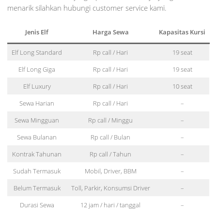
menarik silahkan hubungi customer service kami.
Jenis Elf
Harga Sewa
Kapasitas Kursi
Elf Long Standard
Rp call / Hari
19 seat
Elf Long Giga
Rp call / Hari
19 seat
Elf Luxury
Rp call / Hari
10 seat
Sewa Harian
Rp call / Hari
–
Sewa Mingguan
Rp call / Minggu
–
Sewa Bulanan
Rp call / Bulan
–
Kontrak Tahunan
Rp call / Tahun
–
Sudah Termasuk
Mobil, Driver, BBM
–
Belum Termasuk
Toll, Parkir, Konsumsi Driver
–
Durasi Sewa
12 jam / hari / tanggal
–