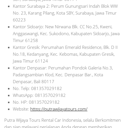
Kantor Surabaya 2: Perum Gunungsari Indah Blok WW
No. 23, Karang Pilang, Kota SBY, Surabaya, Jawa Timur
60223
Kantor Sidoarjo: New Nirwana Blk. CC No.25, Kweni,
Anggaswangi, Kec. Sukodono, Kabupaten Sidoarjo, Jawa
Timur 61258
Kantor Gresik: Perumahan Emerald Residence, Blk. D II
No.18, Kedanyang, Kec. Kebomas, Kabupaten Gresik,
Jawa Timur 61124
Kantor Denpasar: Perumahan Pondok Galeria No.3,
Padangsambian Klod, Kec. Denpasar Bar., Kota
Denpasar, Bali 80117
No. Telp: 081357029182
WhatsApp: 081357029182
No. HP: 081357029182
Website:
https://putrawijayatours.com/
Putra Wijaya Tours Rental Car Indonesia, selalu Berkomitmen
dan siap melayani perjalanan Anda dengan memberikan