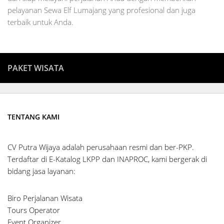
pelayanan Sewa Elf Lumajang yang profesional dan juga
terbaik untuk Anda.
PAKET WISATA
TENTANG KAMI
CV Putra Wijaya adalah perusahaan resmi dan ber-PKP.
Terdaftar di E-Katalog LKPP dan INAPROC, kami bergerak di
bidang jasa layanan:
Biro Perjalanan Wisata
Tours Operator
Event Organizer