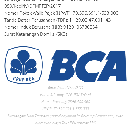
059/Kecil/IV/DPMPTSP/2017
Nomor Pokok Wajib Pajak (NPWP): 70.396.691.1-533.000
Tanda Daftar Perusahaan (TDP): 11.29.03.47.001143
Nomor Induk Berusaha (NIB): 9120106730254
Surat Keterangan Domilisi (SKD)
Bank Central Asia (BCA)
Nama Rekening: CV PUTRA WIJAYA
Nomor Rekening: 2390.488.508
NPWP: 70.396.691.1-533.000
Keterangan: Nilai Transaksi yang dibayarkan ke Rekening Perusahaan, akan
dikenakan biaya Tax / PPN sebesar 11%