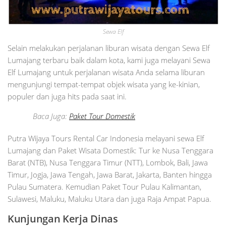
Sewa Elf
Selain melakukan perjalanan liburan wisata dengan Sewa Elf
Lumajang terbaru baik dalam kota, kami juga melayani Sewa
Elf Lumajang untuk perjalanan wisata Anda selama liburan
mengunjungi tempat-tempat objek wisata yang ke-kinian,
populer dan juga hits pada saat ini.
Baca Juga:
Paket Tour Domestik
Putra Wijaya Tours Rental Car Indonesia melayani sewa Elf
Lumajang dan Paket Wisata Domestik: Tur ke Nusa Tenggara
Barat (NTB), Nusa Tenggara Timur (NTT), Lombok, Bali, Jawa
Timur, Jogja, Jawa Tengah, Jawa Barat, Jakarta, Banten hingga
Pulau Sumatera. Kemudian Paket Tour Pulau Kalimantan,
Sulawesi, Maluku, Maluku Utara dan juga Raja Ampat Papua.
Kunjungan Kerja Dinas