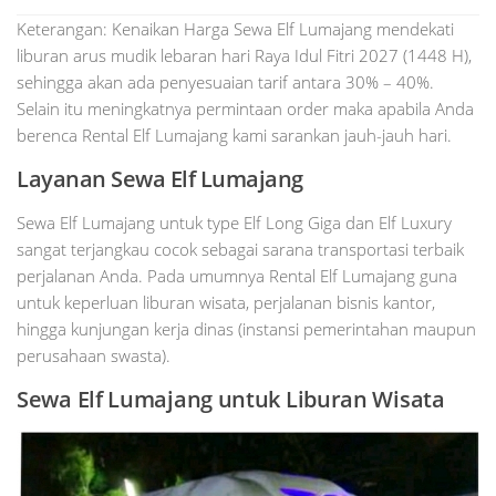
Keterangan: Kenaikan Harga Sewa Elf Lumajang mendekati
liburan arus mudik lebaran hari Raya Idul Fitri 2027 (1448 H),
sehingga akan ada penyesuaian tarif antara 30% – 40%.
Selain itu meningkatnya permintaan order maka apabila Anda
berenca Rental Elf Lumajang kami sarankan jauh-jauh hari.
Layanan Sewa Elf Lumajang
Sewa Elf Lumajang untuk type Elf Long Giga dan Elf Luxury
sangat terjangkau cocok sebagai sarana transportasi terbaik
perjalanan Anda. Pada umumnya Rental Elf Lumajang guna
untuk keperluan liburan wisata, perjalanan bisnis kantor,
hingga kunjungan kerja dinas (instansi pemerintahan maupun
perusahaan swasta).
Sewa Elf
Lumajang
untuk Liburan Wisata